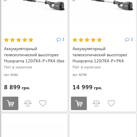
3
3
Аккумуляторный
Аккумуляторный
телескопический высоторез
телескопический высоторез
Husqvarna 120iTK4-P+PK4 (без
Husqvarna 120iTK4-P+PK4
АКБ и ЗУ) (9705159-01)
Нет в наличии
(АКБ + ЗУ) (9705159-04)
Нет в наличии
Арт: 83362
Арт: 83786
8 899
14 999
грн.
грн.