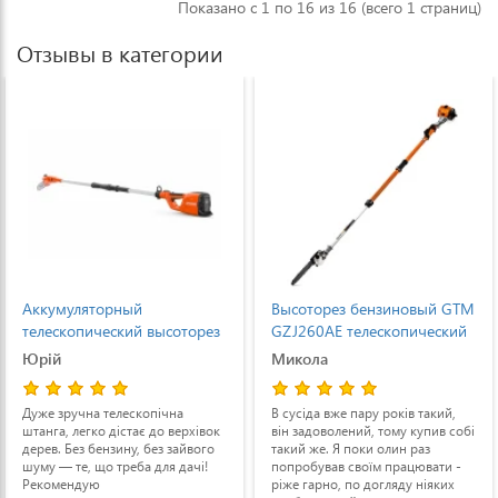
Показано с 1 по 16 из 16 (всего 1 страниц)
Отзывы в категории
Высоторез бензиновый GTM
Высоторез бензиновый GTM
GZJ260AE телескопический
GZJ260AE телескопический
4,1 м шина 30 см
4,1 м шина 30 см
Микола
Валерій
В сусіда вже пару років такий,
Непогано збалансований, трохи
він задоволений, тому купив собі
приловчитися і далі можна
такий же. Я поки олин раз
працювати без проблем і
попробував своїм працювати -
швидко
ріже гарно, по догляду ніяких