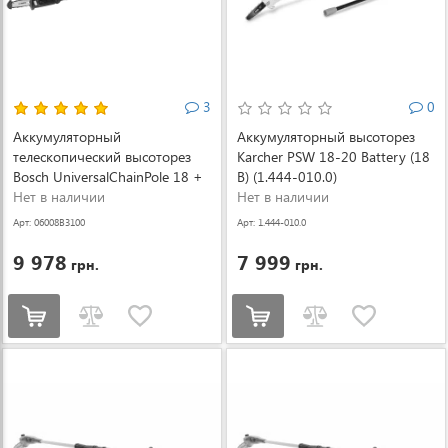
3
0
Аккумуляторный
Аккумуляторный высоторез
телескопический высоторез
Karcher PSW 18-20 Battery (18
Bosch UniversalChainPole 18 +
В) (1.444-010.0)
АКБ и ЗУ (06008B3100)
Нет в наличии
Нет в наличии
Арт: 06008B3100
Арт: 1.444-010.0
9 978
7 999
грн.
грн.