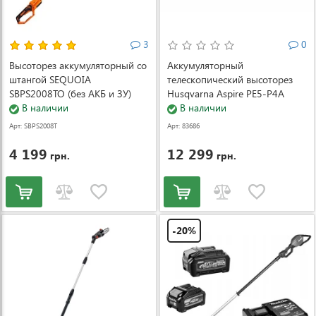
3
0
Высоторез аккумуляторный со
Аккумуляторный
штангой SEQUOIA
телескопический высоторез
SBPS2008TO (без АКБ и ЗУ)
Husqvarna Aspire PE5-P4A
(SBPS2008TO)
В наличии
(АКБ и ЗУ) (9706214-05)
В наличии
Арт: SBPS2008T
Арт: 83686
O
4 199
12 299
грн.
грн.
-20%