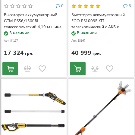
0
6
Высоторез аккумуляторный
Высоторез аккумуляторный
GTM PS56/1500BL
EGO PS1003E KIT
телескопический 4,19 м шина
телескопический c АКБ и
25 см
В наличии
зарядным устройством
В наличии
Арт: 84167
Арт: 83167
17 324
40 999
грн.
грн.