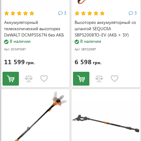
3
3
Аккумуляторный
Высоторез аккумуляторный со
телескопический высоторез
штангой SEQUOIA
DeWALT DCMPS567N без АКБ
SBPS2008TO-EV (АКБ + ЗУ)
и ЗУ (DCMPS567N)
В наличии
(SBPS2008TO-EV)
В наличии
Арт: DCMPS567
Арт: SBPS2008T
N
O-EV
11 599
6 598
грн.
грн.