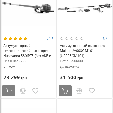
3
0
Аккумуляторный
Аккумуляторный высоторез
телескопический высоторез
Makita UA003GM101
Husqvarna 530iPT5 (без АКБ и
(UA003GM101)
ЗУ) (9678848-11)
Нет в наличии
Нет в наличии
Арт: 83470
Арт: UA003GM10
1
23 299
31 500
грн.
грн.