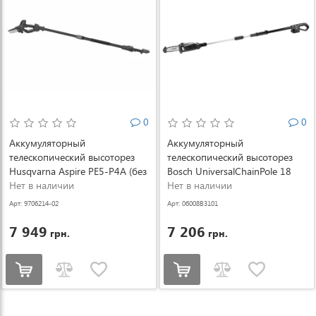
0
0
Аккумуляторный
Аккумуляторный
телескопический высоторез
телескопический высоторез
Husqvarna Aspire PE5-P4A (без
Bosch UniversalChainPole 18
АКБ и ЗУ) (9706214-02)
Нет в наличии
без АКБ и ЗУ (06008B3101)
Нет в наличии
Арт: 9706214-02
Арт: 06008B3101
7 949
7 206
грн.
грн.