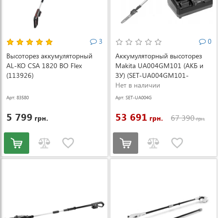
3
0
Высоторез аккумуляторный
Аккумуляторный высоторез
AL-KO CSА 1820 BO Flex
Makita UA004GM101 (АКБ и
(113926)
ЗУ) (SET-UA004GM101-
PROMOXGT)
Нет в наличии
Арт: 83580
Арт: SET-UA004G
M101-PROMOX
5 799
53 691
67 390
грн.
грн.
грн.
GT