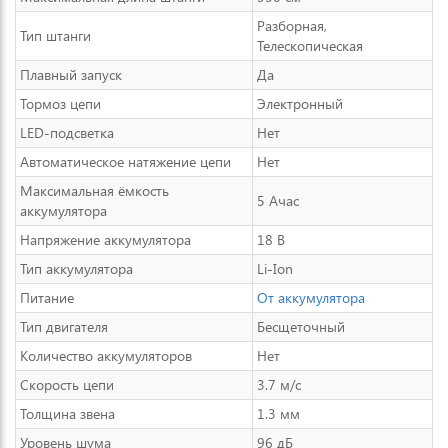
Разборная,
Тип штанги
Телескопическая
Плавный запуск
Да
Тормоз цепи
Электронный
LED-подсветка
Нет
Автоматическое натяжение цепи
Нет
Максимальная ёмкость
5 Ачас
аккумулятора
Напряжение аккумулятора
18 В
Тип аккумулятора
Li-Ion
Питание
От аккумулятора
Тип двигателя
Бесщеточный
Количество аккумуляторов
Нет
Скорость цепи
3.7 м/с
Толщина звена
1.3 мм
Уровень шума
96 дБ