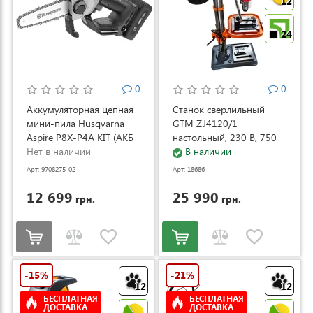
12
24
0
0
Аккумуляторная цепная
Станок сверлильный
мини-пила Husqvarna
GTM ZJ4120/1
Aspire P8X-P4A KIT (АКБ
настольный, 230 В, 750
и ЗУ) (9708275-02)
Нет в наличии
Вт (ZJ4120/1)
В наличии
Арт: 9708275-02
Арт: 18686
12 699
25 990
грн.
грн.
-15%
-21%
12
12
БЕСПЛАТНАЯ
БЕСПЛАТНАЯ
ДОСТАВКА
ДОСТАВКА