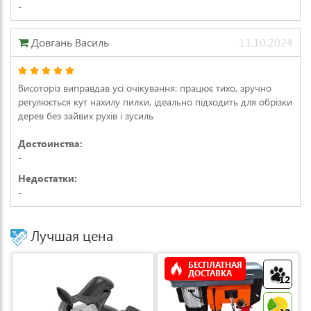
-
Довгань Василь
11.10.2024
Висоторіз виправдав усі очікування: працює тихо, зручно
регулюється кут нахилу пилки, ідеально підходить для обрізки
дерев без зайвих рухів і зусиль
Достоинства:
-
Недостатки:
-
Лучшая цена
БЕСПЛАТНАЯ
ДОСТАВКА
12