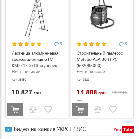
3
3
Лестница алюминиевая
Строительный пылесос
трёхсекционная GTM
Metabo ASA 30 H PC
KME313 3x13 ступенек
(602088000)
3.53-8.93м (KME313)
Нет в наличии
Нет в наличии
Арт: 39950
Арт: 3526
10 827
14 888
20 346
грн.
грн.
грн.
Видео на канале УКРСЕРВИС