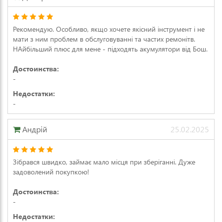
Рекомендую. Особливо, якщо хочете якісний інструмент і не
мати з ним проблем в обслуговуванні та частих ремонітв.
НАйбільший плюс для мене - підходять акумулятори від Бош.
Достоинства:
-
Недостатки:
-
Андрій
25.02.2025
Зібрався швидко, займає мало місця при зберіганні. Дуже
задоволений покупкою!
Достоинства:
-
Недостатки: