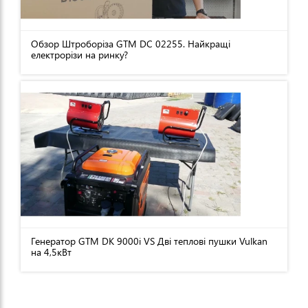
Обзор Штроборіза GTM DC 02255. Найкращі
електрорізи на ринку?
Генератор GTM DK 9000i VS Дві теплові пушки Vulkan
на 4,5кВт