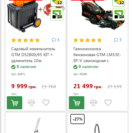
12
12
24
24
3
3
Садовый измельчитель
Газонокосилка
GTM DS2800/45 KIT +
бензиновая GTM LM53E-
удлинитель 10м
SP-V самоходная с
(DS2800/45_KIT+ext.cord)
В наличии
электростартером и
В наличии
регулировкой скорости
Арт: 83871
Арт: 83280
(LM53E-SP-V)
9 999
21 499
11 760
27 159
грн.
грн.
грн.
грн.
-27%