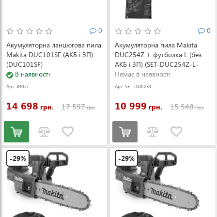
0
0
Акумуляторна ланцюгова пила
Акумуляторна пила Makita
Makita DUC101SF (АКБ і ЗП)
DUC254Z + футболка L (без
(DUC101SF)
АКБ і ЗП) (SET-DUC254Z-L-
В наявності
0526)
Немає в наявності
Арт: 84017
Арт: SET-DUC254
Z-L-0526
14 698
10 999
17 597
15 548
грн.
грн.
грн.
грн.
-29%
-29%