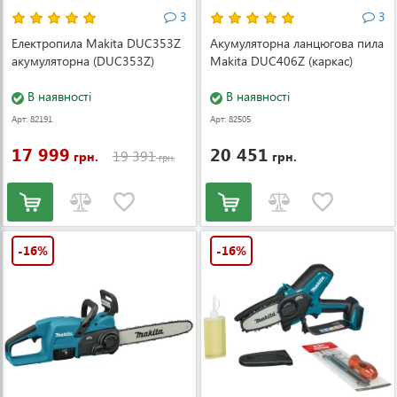
3
3
Електропила Makita DUC353Z
Акумуляторна ланцюгова пила
акумуляторна (DUC353Z)
Makita DUC406Z (каркас)
В наявності
В наявності
Арт: 82191
Арт: 82505
17 999
20 451
19 391
грн.
грн.
грн.
-16%
-16%