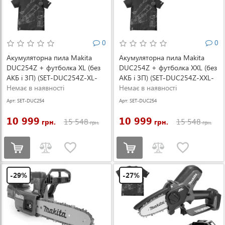
0
0
Акумуляторна пила Makita
Акумуляторна пила Makita
DUC254Z + футболка XL (без
DUC254Z + футболка XXL (без
АКБ і ЗП) (SET-DUC254Z-XL-
АКБ і ЗП) (SET-DUC254Z-XXL-
0526)
Немає в наявності
0526)
Немає в наявності
Арт: SET-DUC254
Арт: SET-DUC254
Z-XL-0526
Z-XXL-0526
10 999
10 999
15 548
15 548
грн.
грн.
грн.
грн.
-29%
-27%