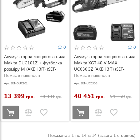
0
0
Акумуляторна ланцюгова пила
Акумуляторна ланцюгова пила
Makita DUC101Z + футболка
Makita XGT 40 V MAX
розміру M (АКБ і ЗП) (SET-
UC030GZ (АКБ і ЗП) (SET-
DUC101Z-M-0526)
Немає в наявності
UC030GZ-PROMOXGT)
Немає в наявності
Арт: SET-DUC101
Арт: SET-UC030G
Z-M-0526
Z-PROMOXGT
13 399
40 451
18 381
54 150
грн.
грн.
грн.
грн.
Показано з 1 по 14 із 14 (всього 1 сторінок)