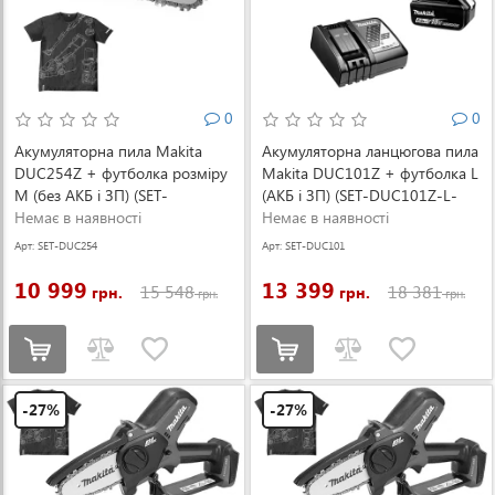
0
0
Акумуляторна пила Makita
Акумуляторна ланцюгова пила
DUC254Z + футболка розміру
Makita DUC101Z + футболка L
M (без АКБ і ЗП) (SET-
(АКБ і ЗП) (SET-DUC101Z-L-
DUC254Z-M-0526)
Немає в наявності
0526)
Немає в наявності
Арт: SET-DUC254
Арт: SET-DUC101
Z-M-0526
Z-L-0526
10 999
13 399
15 548
18 381
грн.
грн.
грн.
грн.
-27%
-27%