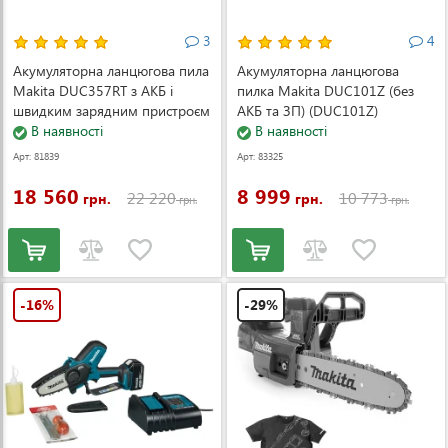
3
4
Акумуляторна ланцюгова пила
Акумуляторна ланцюгова
Makita DUC357RT з АКБ і
пилка Makita DUC101Z (без
швидким зарядним пристроєм
АКБ та ЗП) (DUC101Z)
(DUC357RT)
В наявності
В наявності
Арт: 81839
Арт: 83325
18 560
8 999
22 220
10 773
грн.
грн.
грн.
грн.
-16%
-29%