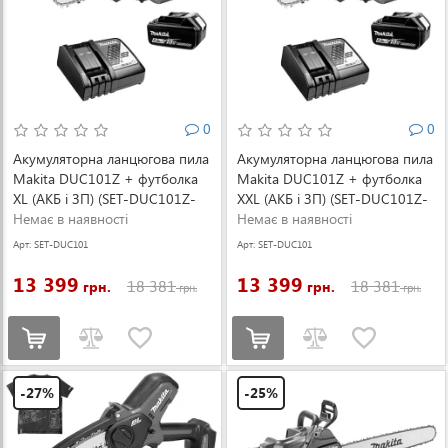
0
0
Акумуляторна ланцюгова пила
Акумуляторна ланцюгова пила
Makita DUC101Z + футболка
Makita DUC101Z + футболка
XL (АКБ і ЗП) (SET-DUC101Z-
XXL (АКБ і ЗП) (SET-DUC101Z-
XL-0526)
Немає в наявності
XXL-0526)
Немає в наявності
Арт: SET-DUC101
Арт: SET-DUC101
Z-XL-0526
Z-XXL-0526
13 399
13 399
18 381
18 381
грн.
грн.
грн.
грн.
-27%
-25%