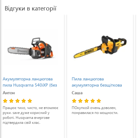
Відгуки в категорії
Пила ланцюгова
Акумуляторна ланцюгова
акумуляторна безщіткова
пила GTM CS18/250BL без
DeWALT DCMCS574N
АКБ і ЗП (CS18/250BL)
Саша
Анатолій
(DCMCS574N)
ПОкупкой очень доволен,
Купив нещодавно, вже
понравилася по мощности.
випробував. Задоволений, на
одному акумі нарізав доволі
багато дров. Не гріється, не
глючить, цепок натяг лише раз
підтягнув, але ще не повністю
зрозумів алгоритм його роботи(