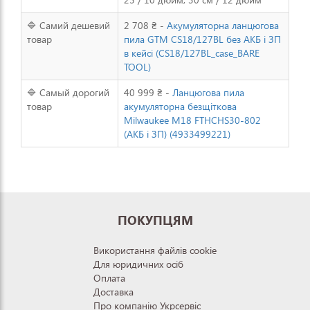
🔷 Самий дешевий
2 708 ₴ -
Акумуляторна ланцюгова
товар
пила GTM CS18/127BL без АКБ і ЗП
в кейсі (CS18/127BL_case_BARE
TOOL)
🔷 Самый дорогий
40 999 ₴ -
Ланцюгова пила
товар
акумуляторна безщіткова
Milwaukee M18 FTHCHS30-802
(АКБ і ЗП) (4933499221)
ПОКУПЦЯМ
Використання файлів cookie
Для юридичних осіб
Оплата
Доставка
Про компанію Укрсервіс