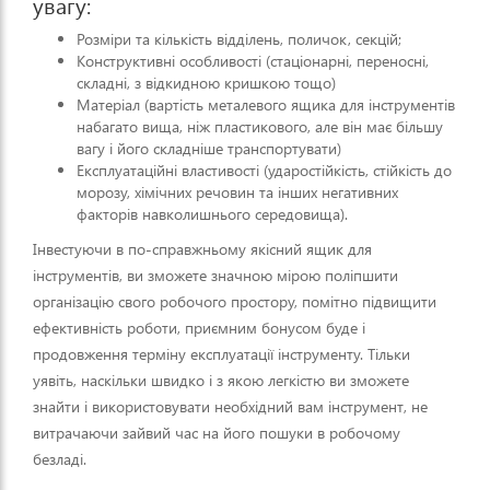
увагу:
Розміри та кількість відділень, поличок, секцій;
Конструктивні особливості (стаціонарні, переносні,
складні, з відкидною кришкою тощо)
Матеріал (вартість металевого ящика для інструментів
набагато вища, ніж пластикового, але він має більшу
вагу і його складніше транспортувати)
Експлуатаційні властивості (ударостійкість, стійкість до
морозу, хімічних речовин та інших негативних
факторів навколишнього середовища).
Інвестуючи в по-справжньому якісний ящик для
інструментів, ви зможете значною мірою поліпшити
організацію свого робочого простору, помітно підвищити
ефективність роботи, приємним бонусом буде і
продовження терміну експлуатації інструменту. Тільки
уявіть, наскільки швидко і з якою легкістю ви зможете
знайти і використовувати необхідний вам інструмент, не
витрачаючи зайвий час на його пошуки в робочому
безладі.