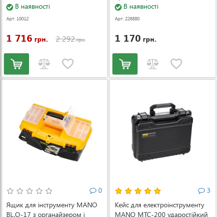
В наявності
В наявності
Арт: 10012
Арт: 226880
1 716
1 170
2 292
грн.
грн.
грн.
0
3
Ящик для інструменту MANO
Кейс для електроінструменту
BL.O-17 з органайзером і
MANO MTC-200 ударостійкий