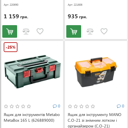
Арт: 220690
Арт: 221606
1 159
935
грн.
грн.
-25%
0
0
Ящик для інструментів Metabo
Ящик для інструменту MANO
MetaBox 165 L (626889000)
C.O-21 зі знімним лотком і
органайзером (C.O-21)