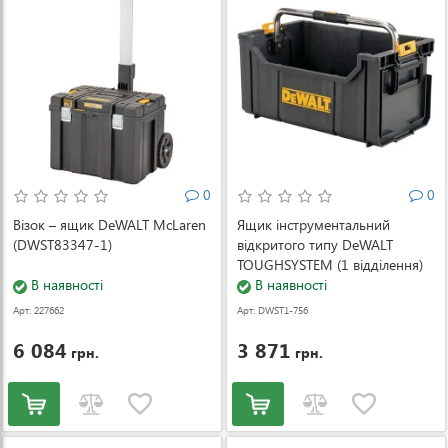
0
0
Візок – ящик DeWALT McLaren
Ящик інструментальний
(DWST83347-1)
відкритого типу DeWALT
TOUGHSYSTEM (1 відділення)
В наявності
(DWST1-75654)
В наявності
Арт: 227662
Арт: DWST1-756
54
6 084
3 871
грн.
грн.