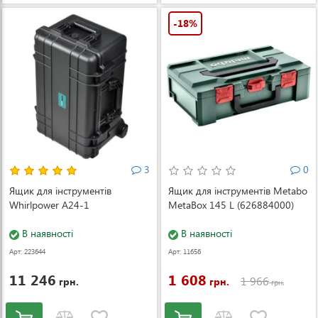
-18%
3
0
Ящик для інструментів
Ящик для інструментів Metabo
Whirlpower A24-1
MetaBox 145 L (626884000)
В наявності
В наявності
Арт: 223644
Арт: 11656
11 246
1 608
1 966
грн.
грн.
грн.