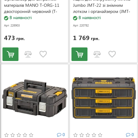
матеріалів MANO T-ORG-11
Jumbo JMT-22 зі знімним
двосторонній червоний (T-
лотком і органайзером (JMT-
ORG-11-Red)
В наявності
22)
В наявності
Арт: 226903
Арт: 220782
473
1 769
грн.
грн.
0
0