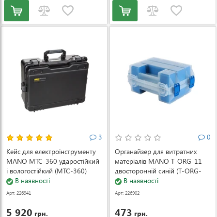
3
0
Кейс для електроінструменту
Органайзер для витратних
MANO MTC-360 ударостійкий
матеріалів MANO T-ORG-11
і вологостійкий (MTC-360)
двосторонній синій (T-ORG-
В наявності
11-Blue)
В наявності
Арт: 226941
Арт: 226902
5 920
473
грн.
грн.