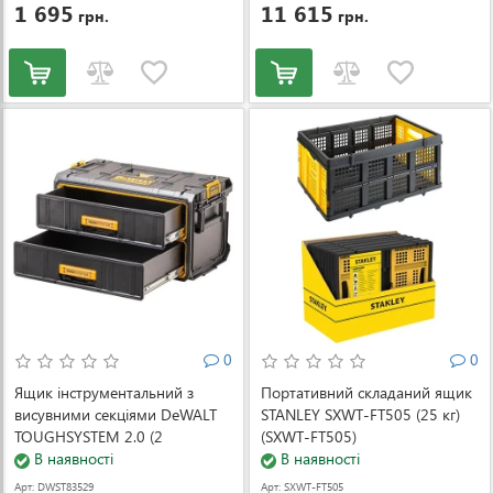
-1
1 695
11 615
грн.
грн.
0
0
Ящик інструментальний з
Портативний складаний ящик
висувними секціями DeWALT
STANLEY SXWT-FT505 (25 кг)
TOUGHSYSTEM 2.0 (2
(SXWT-FT505)
відділення) (DWST83529-1)
В наявності
В наявності
Арт: DWST83529
Арт: SXWT-FT505