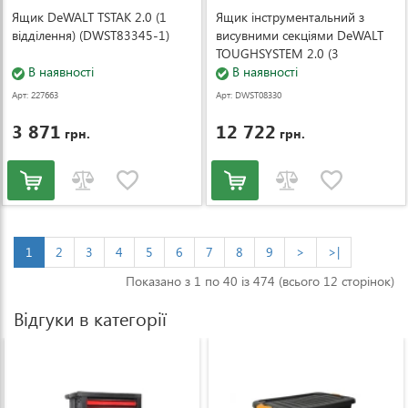
Ящик DeWALT TSTAK 2.0 (1
Ящик інструментальний з
відділення) (DWST83345-1)
висувними секціями DeWALT
TOUGHSYSTEM 2.0 (3
В наявності
відділення) (DWST08330-1)
В наявності
Арт: 227663
Арт: DWST08330
-1
3 871
12 722
грн.
грн.
1
2
3
4
5
6
7
8
9
>
>|
Показано з 1 по 40 із 474 (всього 12 сторінок)
Відгуки в категорії