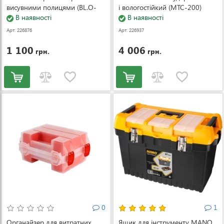
висувними полицями (BL.O-
і вологостійкий (MTC-200)
17)
В наявності
В наявності
Арт: 226876
Арт: 226937
1 100
4 006
грн.
грн.
0
1
Органайзер для витратних
Ящик для інструменту MANO