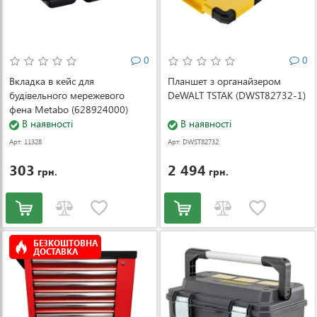
0
0
Вкладка в кейс для
Планшет з органайзером
будівельного мережевого
DeWALT TSTAK (DWST82732-1)
фена Metabo (628924000)
В наявності
В наявності
Арт: 11328
Арт: DWST82732
-1
303
2 494
грн.
грн.
БЕЗКОШТОВНА
ДОСТАВКА