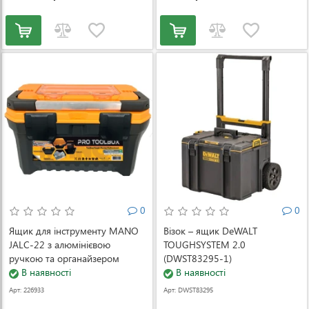
0
0
Ящик для інструменту MANO
Візок – ящик DeWALT
JALC-22 з алюмінієвою
TOUGHSYSTEM 2.0
ручкою та органайзером
(DWST83295-1)
(JALC-22)
В наявності
В наявності
Арт: 226933
Арт: DWST83295