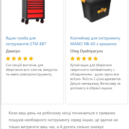
Ящик-тумба для
Контейнер для інструменту
інструментів GTM 887
MANO NB-60 з кришкою
металевий
об`ємом 60 л (NB-60)
Дмитро
Oleg Dyehtyaryov
Сім секцій вистачає для
Купив ящик для збереганя
зберігання всіх ключів, викруток
сварочного нап!вавтомату с
та навіть електроінструменту.
обладненням - дуже гарно все
вл1зло. Як1сть 1 ц1на адекватна.
Дякую менеджеру Вячеславу за
допомогу в обран1 ящика.
Коли ваш день на робочому місці починається з тривалих
пошуків необхідного інструменту серед інших, це здатне не
тільки витратити ваш час, а й досить сильно знижує