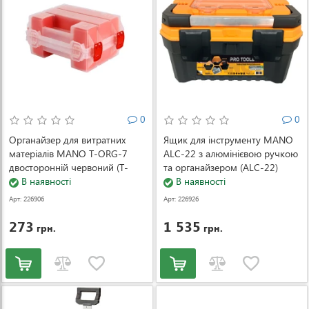
0
0
Органайзер для витратних
Ящик для інструменту MANO
матеріалів MANO T-ORG-7
ALC-22 з алюмінієвою ручкою
двосторонній червоний (T-
та органайзером (ALC-22)
ORG-7-Red)
В наявності
В наявності
Арт: 226906
Арт: 226926
273
1 535
грн.
грн.