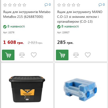
0
0
Ящик для інструментів Metabo
Ящик для інструменту MANO
MetaBox 215 (626887000)
C.O-13 зі знімним лотком і
органайзером (C.O-13)
В наявності
В наявності
Арт: 10276
Арт: 226927
1 608
285
2 023
грн.
грн.
грн.