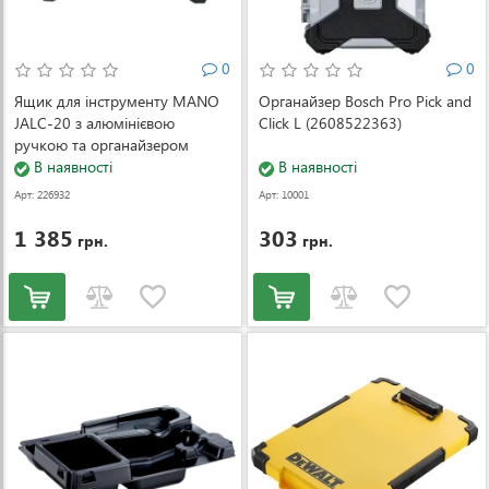
0
0
Ящик для інструменту MANO
Органайзер Bosch Pro Pick and
JALC-20 з алюмінієвою
Click L (2608522363)
ручкою та органайзером
(JALC-20)
В наявності
В наявності
Арт: 226932
Арт: 10001
1 385
303
грн.
грн.