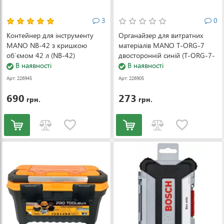
3
0
Контейнер для інструменту
Органайзер для витратних
MANO NB-42 з кришкою
матеріалів MANO T-ORG-7
об`ємом 42 л (NB-42)
двосторонній синій (T-ORG-7-
В наявності
Blue)
В наявності
Арт: 226945
Арт: 226905
690
273
грн.
грн.