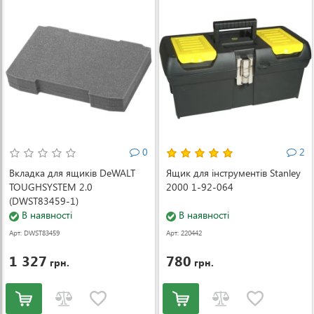
0
2
Вкладка для ящиків DeWALT
Ящик для інструментів Stanley
TOUGHSYSTEM 2.0
2000 1-92-064
(DWST83459-1)
В наявності
В наявності
Арт: DWST83459
Арт: 220442
-1
1 327
780
грн.
грн.