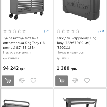
0
0
Тумба інструментальна
Кейс для інструменту King
операторська King Tony (13
Tony (422х372х92 мм)
полиць) (87435-13B)
(820011)
Немає в наявності
Немає в наявності
Арт: 87435-13B
Арт: 820011
94 242
1 380
грн.
грн.