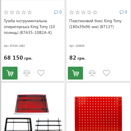
0
0
Тумба інструментальна
Пластиковий бокс King Tony
операторська King Tony (10
(180x39x96 мм) (87137)
полиць) (87A35-10B2A-K)
Арт: 87A35-10B2
Арт: 220639
A-K
68 150
82
грн.
грн.