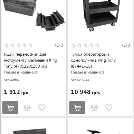
0
0
Ящик переносний для
Тумба операторська
інструменту металевий King
однополична King Tony
Tony (470х220х260 мм)
(87441-1B)
(87402)
Немає в наявності
Немає в наявності
Арт: 220685
Арт: 87441-1B
1 912
10 948
грн.
грн.