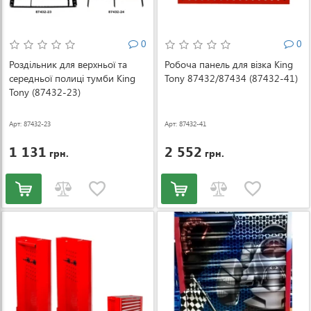
0
0
Роздільник для верхньої та
Робоча панель для візка King
середньої полиці тумби King
Tony 87432/87434 (87432-41)
Tony (87432-23)
Арт: 87432-23
Арт: 87432-41
1 131
2 552
грн.
грн.