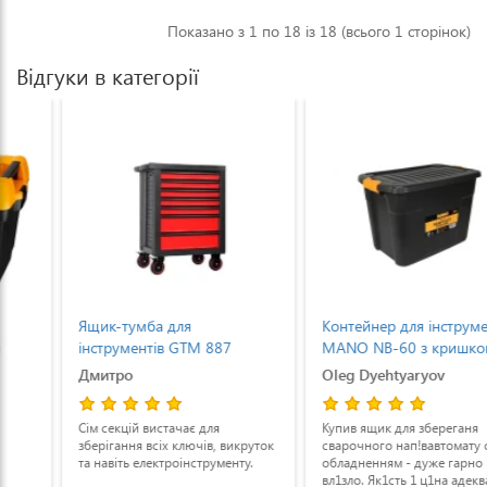
Показано з 1 по 18 із 18 (всього 1 сторінок)
Відгуки в категорії
Ящик-тумба для
Контейнер для інструменту
інструментів GTM 887
MANO NB-60 з кришкою
металевий
об`ємом 60 л (NB-60)
Дмитро
Oleg Dyehtyaryov
Сім секцій вистачає для
Купив ящик для збереганя
зберігання всіх ключів, викруток
сварочного нап!вавтомату с
та навіть електроінструменту.
обладненням - дуже гарно все
вл1зло. Як1сть 1 ц1на адекватна.