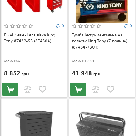
0
0
Бічні кишені для візка King
Тумба інструментальна на
Tony 87432-5B (87430A)
колесах King Tony (7 полиць)
(87434-7BUT)
Арт: 87430A
Арт: 87434-7BUT
8 852
41 948
грн.
грн.