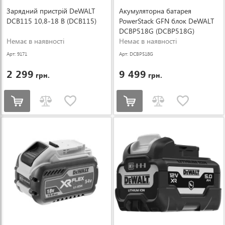
Зарядний пристрій DeWALT
Акумуляторна батарея
DCB115 10,8-18 В (DCB115)
PowerStack GFN блок DeWALT
DCBP518G (DCBP518G)
Немає в наявності
Немає в наявності
Арт: 9171
Арт: DCBP518G
2 299
9 499
грн.
грн.