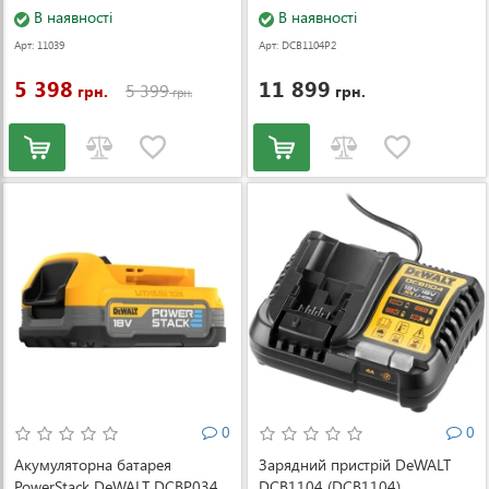
В наявності
В наявності
Арт: 11039
Арт: DCB1104P2
5 398
11 899
5 399
грн.
грн.
грн.
0
0
Акумуляторна батарея
Зарядний пристрій DeWALT
PowerStack DeWALT DCBP034
DCB1104 (DCB1104)