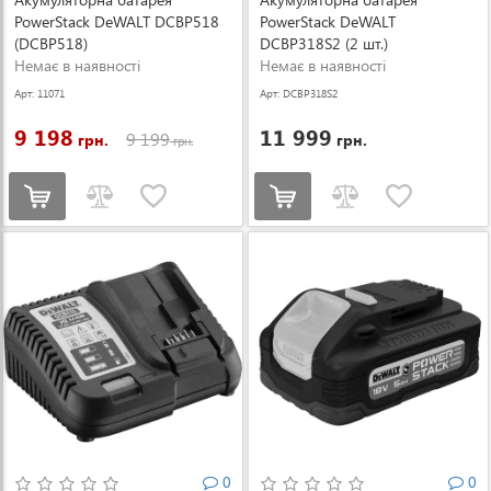
PowerStack DeWALT DCBP518
PowerStack DeWALT
(DCBP518)
DCBP318S2 (2 шт.)
Немає в наявності
(DCBP318S2)
Немає в наявності
Арт: 11071
Арт: DCBP318S2
9 198
11 999
9 199
грн.
грн.
грн.
0
0