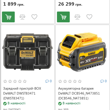
14783
1 899
26 299
грн.
грн.
0
0
Зарядний пристрій-BOX
Акумуляторна батарея
DeWALT DWST83471
DeWALT DCB546_N473851
(DWST83471)
(DCB546_N473851)
В наявності
В наявності
Арт: DWST83471
Арт: 3839