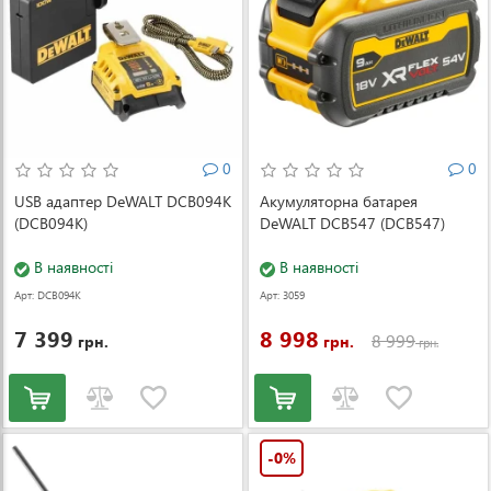
0
0
USB адаптер DeWALT DCB094K
Акумуляторна батарея
(DCB094K)
DeWALT DCB547 (DCB547)
В наявності
В наявності
Арт: DCB094K
Арт: 3059
7 399
8 998
8 999
грн.
грн.
грн.
-0%