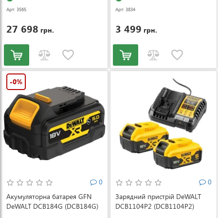
Арт: 3565
Арт: 3834
27 698
3 499
грн.
грн.
-0%
0
0
Акумуляторна батарея GFN
Зарядний пристрій DeWALT
DeWALT DCB184G (DCB184G)
DCB1104P2 (DCB1104P2)