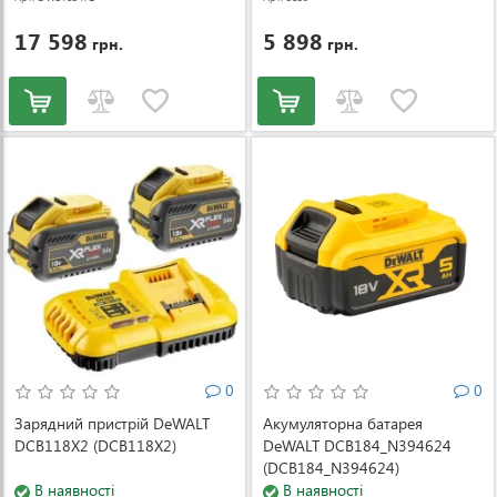
17 598
5 898
грн.
грн.
0
0
Зарядний пристрій DeWALT
Акумуляторна батарея
DCB118X2 (DCB118X2)
DeWALT DCB184_N394624
(DCB184_N394624)
В наявності
В наявності