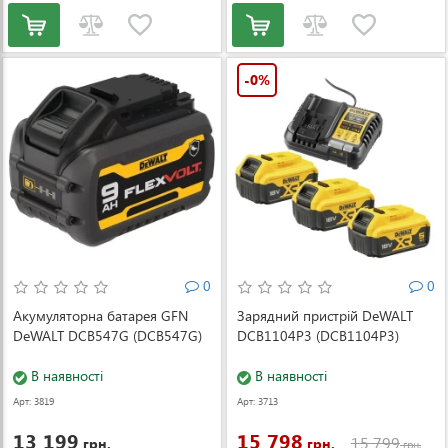
-0%
0
0
Акумуляторна батарея GFN
Зарядний пристрій DeWALT
DeWALT DCB547G (DCB547G)
DCB1104P3 (DCB1104P3)
В наявності
В наявності
Арт: 3819
Арт: 3713
13 199
15 798
15 799
грн.
грн.
грн.