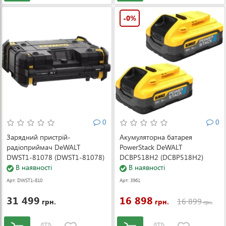
-0%
0
0
Зарядний пристрій-
Акумуляторна батарея
радіоприймач DeWALT
PowerStack DeWALT
DWST1-81078 (DWST1-81078)
DCBP518H2 (DCBP518H2)
В наявності
В наявності
Арт: DWST1-810
Арт: 3961
78
31 499
16 898
16 899
грн.
грн.
грн.