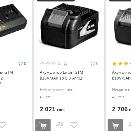
0
0
рій GTM
Акумулятор Li-Ion GTM
Акумулято
 2
B18V/3Аh 18 В 3 А*год
B18V/5Аh 
В
Немає в наявності
Немає в н
Арт: 2701
Арт: 2913
2 021
2 706
грн.
г