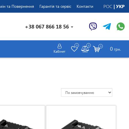
РОС
УКР
мін та Повернення
Гарантія та сервіс
Контакти
+38 067 866 18 56
0
0
0
0
грн.
Кабінет