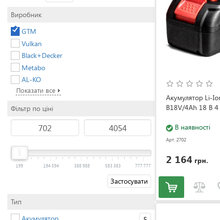
Виробник
GTM
Vulkan
Black+Decker
Metabo
AL-KO
Показати все
Акумулятор Li-I
B18V/4Аh 18 В 4
Фільтр по ціні
В наявності
Арт: 2702
2 164
грн.
199
194 594
388 988
583 383
777 777
Застосувати
Тип
Акумулятор
5