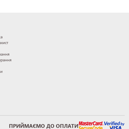
ка
ахист
нання
ирання
ли
ПРИЙМАЄМО ДО ОПЛАТИ