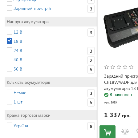
Зарядний пристрій
3
Напруга акумулятора
12 В
3
18 В
24 В
3
40 В
2
56 В
5
Зарядний прист
Кількість акумуляторів
Ch18V/4АDP для
акумуляторів 18 
Немає
3
(Ch18V/4АDP)
В наявності
1 шт
5
Арт: 3639
1 337
Країна торгової марки
грн.
Україна
8