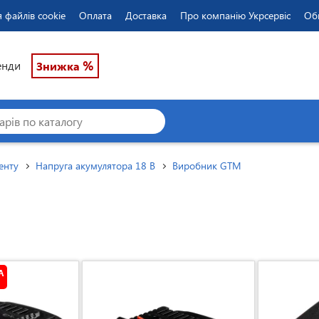
 файлів cookie
Оплата
Доставка
Про компанію Укрсервіс
Об
%
енди
Знижка
енту
Напруга акумулятора 18 В
Виробник GTM
А