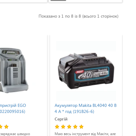
Показано з 1 по 8 із 8 (всього 1 сторінок)
пристрій EGO
Акумулятор Makita BL4040 40 В
Ак
(0220095016)
4 А * год (191B26-6)
BL1
Сергій
Гон
, заряджає швидко
Маю весь інструмент від Макіти, але
Які