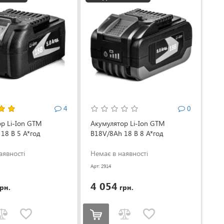
4
0
р Li-Ion GTM
Акумулятор Li-Ion GTM
18 В 5 А*год
B18V/8Аh 18 В 8 А*год
аявності
Немає в наявності
Арт: 2914
4 054
рн.
грн.