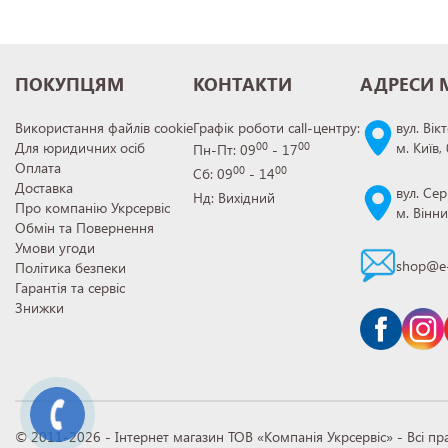
ПОКУПЦЯМ
КОНТАКТИ
АДРЕСИ 
Використання файлів cookie
Графік роботи call-центру:
вул. Вік
Для юридичних осіб
м. Київ,
00
00
Пн-Пт: 09
- 17
Оплата
00
00
Сб: 09
- 14
Доставка
вул. Сер
Нд: Вихідний
Про компанію Укрсервіс
м. Вінн
Обмін та Повернення
Умови угоди
shop@e-
Політика безпеки
Гарантія та сервіс
Знижки
© 2011-2026 - Інтернет магазин ТОВ «Компанія Укрсервіс» - Всі пр