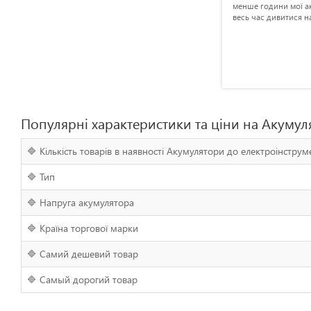
прожив дуже довго, але вже пора
менше години мої а
замінити
весь час дивитися н
Популярні характеристики та ціни на Акумул
🔷 Кількість товарів в наявності Акумулятори до електроінструм
🔷 Тип
🔷 Напруга акумулятора
🔷 Країна торгової марки
🔷 Самий дешевий товар
🔷 Самый дорогий товар