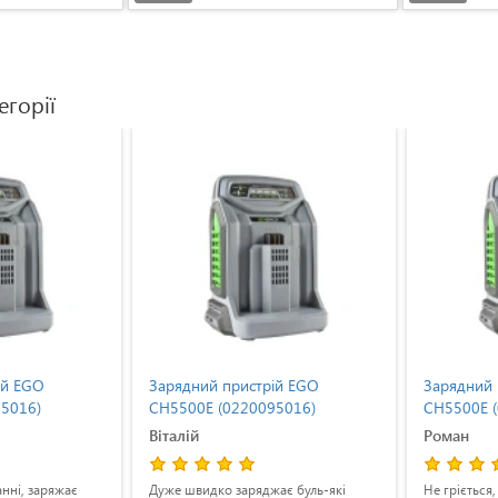
егорії
ій EGO
Зарядний пристрій EGO
Зарядний 
5016)
CH5500E (0220095016)
CH5500E 
Віталій
Роман
нні, заряжає
Дуже швидко заряджає буль-які
Не гріється