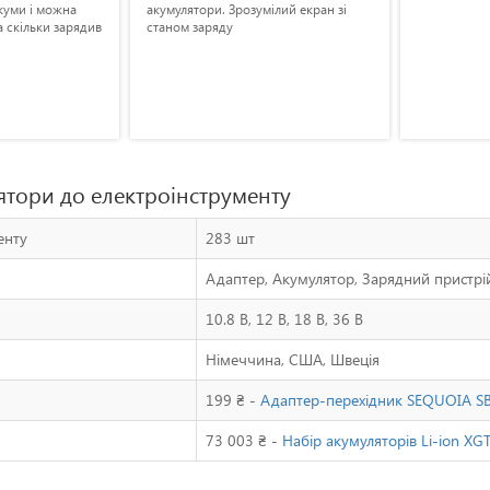
куми і можна
акумулятори. Зрозумілий екран зі
а скільки зарядив
станом заряду
ятори до електроінструменту
енту
283 шт
Адаптер, Акумулятор, Зарядний пристрій
10.8 В, 12 В, 18 В, 36 В
Німеччина, США, Швеція
199 ₴ -
Адаптер-перехідник SEQUOIA SB
73 003 ₴ -
Набір акумуляторів Li-ion X