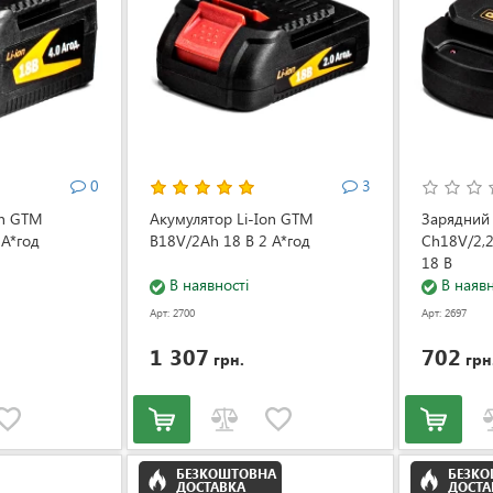
0
3
on GTM
Акумулятор Li-Ion GTM
Зарядний
 А*год
B18V/2Аh 18 В 2 А*год
Ch18V/2,2
18 В
В наявності
В наявн
Арт: 2700
Арт: 2697
1 307
702
грн.
грн
БЕЗКОШТОВНА
БЕЗК
ДОСТАВКА
ДОСТА