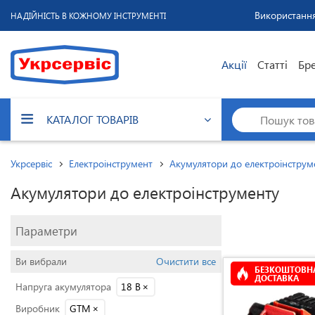
Використання
НАДІЙНІСТЬ В КОЖНОМУ ІНСТРУМЕНТІ
Акції
Статті
Бр
КАТАЛОГ ТОВАРІВ
Укрсервіс
Електроінструмент
Акумулятори до електроінструм
Акумулятори до електроінструменту
Параметри
Ви вибрали
Очистити все
БЕЗКОШТОВН
ДОСТАВКА
Напруга акумулятора
18 В
×
Виробник
GTM
×