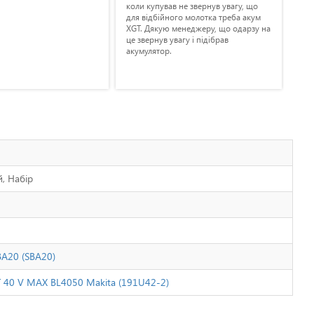
коли купував не звернув увагу, що
зая
для відбійного молотка треба акум
дод
XGT. Дякую менеджеру, що одарзу на
пом
це звернув увагу і підібрав
6 м
акумулятор.
роб
, Набір
A20 (SBA20)
GT 40 V MAX BL4050 Makita (191U42-2)