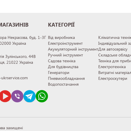
МАГАЗИНІВ
КАТЕГОРІЇ
тора Некрасова, буд. 1-3Г
Від виробника
Кліматична техні
 02000 Україна
Електроінструмент
Індивідуальний з
Акумуляторний інструмент
Для автосервісу
Ручний інструмент
Складське облад
гія Зулінського, 44В
Садова техніка
Техніка для приб
иця, 21022 Україна
Для будівництва
Електротехніка
Генератори
Витратні матеріа
ukrservice.com
Пневмообладнання
Електроскутери
Водопостачання
ава захищені