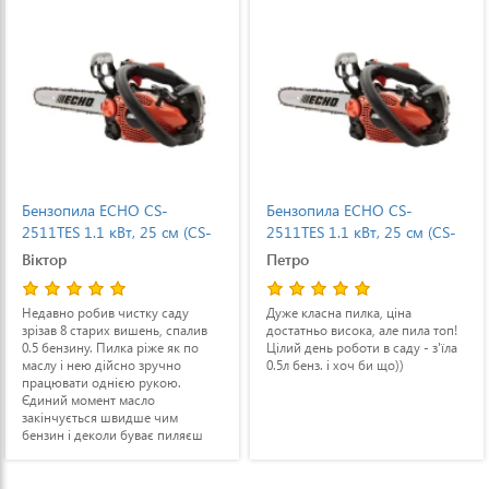
Бензопила ECHO CS-
Бензопила ECHO CS-
2511TES 1.1 кВт, 25 см (CS-
2511TES 1.1 кВт, 25 см (CS-
2511TES)
2511TES)
Віктор
Петро
Недавно робив чистку саду
Дуже класна пилка, ціна
зрізав 8 старих вишень, спалив
достатньо висока, але пила топ!
0.5 бензину. Пилка ріже як по
Цілий день роботи в саду - з'їла
маслу і нею дійсно зручно
0.5л бенз. і хоч би що))
працювати однією рукою.
Єдиний момент масло
закінчується швидше чим
бензин і деколи буває пиляєш
без змащування ланцюга, тут або
менше заливати бензину або
частіше перевіряти чи є бензин.