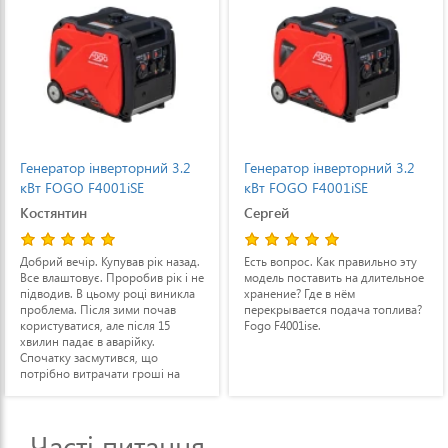
Генератор інверторний 3.2
Генератор інверторний 3.2
кВт FOGO F4001iSE
кВт FOGO F4001iSE
Костянтин
Сергей
Добрий вечір. Купував рік назад.
Есть вопрос. Как правильно эту
Все влаштовує. Проробив рік і не
модель поставить на длительное
підводив. В цьому році виникла
хранение? Где в нём
проблема. Після зими почав
перекрывается подача топлива?
користуватися, але після 15
Fogo F4001ise.
хвилин падає в аварійку.
Спочатку засмутився, що
потрібно витрачати гроші на
ремонт. Потім самостійно
перевірив масло і дійсно воно
було чорне. Моя провина.
Часті питання
Замінив масло і знову завів.