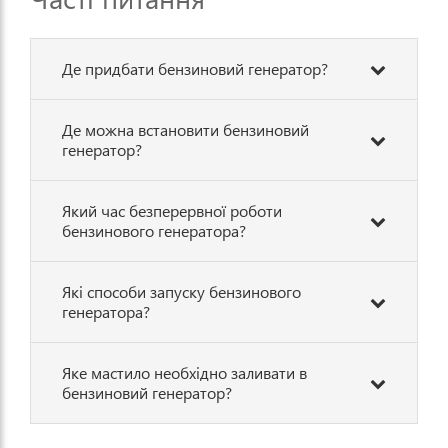
Перший день проробив без
нарікань 2-3 години, а ось на
другий день знову через 40
хвилин загорілась червона лампа
Де придбати бензиновий генератор?
перевантаження. Гадаю, що
робити далі. Підскажіть будь
ласка в чому може бути
проблема.
Де можна встановити бензиновий
генератор?
Який час безперервної роботи
бензинового генератора?
Які способи запуску бензинового
генератора?
Яке мастило необхідно заливати в
бензиновий генератор?