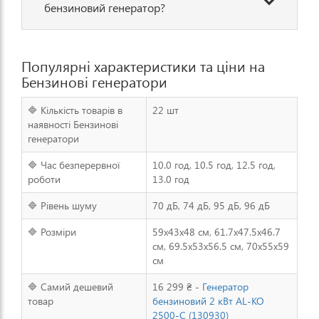
бензиновий генератор?
Популярні характеристики та ціни на
Бензинові генератори
🔷 Кількість товарів в
22 шт
наявності Бензинові
генератори
🔷 Час безперервної
10.0 год, 10.5 год, 12.5 год,
роботи
13.0 год
🔷 Рівень шуму
70 дБ, 74 дБ, 95 дБ, 96 дБ
🔷 Розміри
59x43x48 см, 61.7x47.5x46.7
см, 69.5x53x56.5 см, 70x55x59
см
🔷 Самий дешевий
16 299 ₴ -
Генератор
товар
бензиновий 2 кВт AL-KO
2500-C (130930)