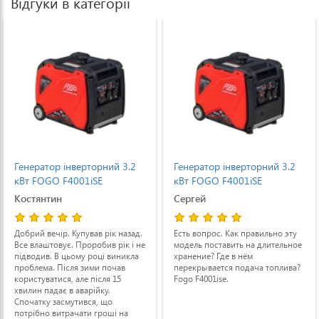
Відгуки в категорії
Генератор інверторний 3.2
Генератор бензиновий 6,5
кВт FOGO F4001iSE
кВт Vulkan SC8000TE-II
(SC8000TE-II)
Сергей
Віталій
Есть вопрос. Как правильно эту
Скажіть будь ласка, хто має цей
модель поставить на длительное
прилад- Він сварку від
хранение? Где в нём
полуавтомата потягне чи ні,
перекрывается подача топлива?
дякую
Fogo F4001ise.