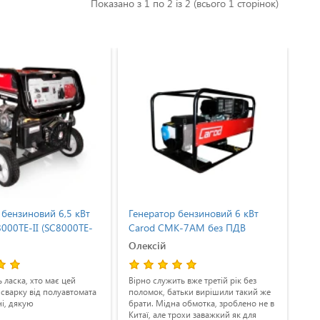
Показано з 1 по 2 із 2 (всього 1 сторінок)
 бензиновий 6,5 кВт
Генератор бензиновий 6 кВт
Ген
8000TE-II (SC8000TE-
Carod CMK-7AM без ПДВ
Ca
Олексій
Ан
 ласка, хто має цей
Вірно служить вже третій рік без
Не 
 сварку від полуавтомата
поломок, батьки вирішили такий же
в я
ні, дякую
брати. Мідна обмотка, зроблено не в
Китаї, але трохи заважкий як для