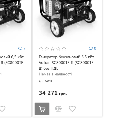
7
0
новий 6,5 кВт
Генератор бензиновий 6,5 кВт
II (SC8000TE-
Vulkan SC8000TE-II (SC8000TE-
II) без ПДВ
і
Немає в наявності
Арт: 34524
34 271
грн.