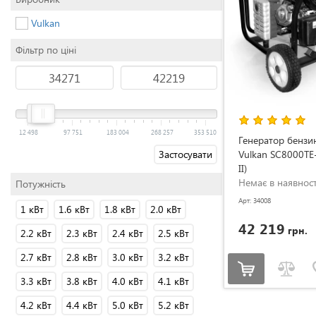
Vulkan
Фільтр по ціні
12 498
97 751
183 004
268 257
353 510
Генератор бензи
Застосувати
Vulkan SC8000TE-
II)
Немає в наявност
Потужність
Арт: 34008
1 кВт
1.6 кВт
1.8 кВт
2.0 кВт
42 219
грн.
2.2 кВт
2.3 кВт
2.4 кВт
2.5 кВт
2.7 кВт
2.8 кВт
3.0 кВт
3.2 кВт
3.3 кВт
3.8 кВт
4.0 кВт
4.1 кВт
4.2 кВт
4.4 кВт
5.0 кВт
5.2 кВт