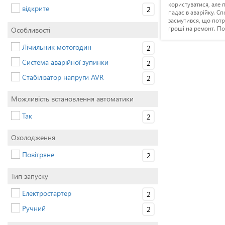
користуватися, але п
відкрите
2
падає в аварійку. С
засмутився, що потр
гроші на ремонт. По
Особливості
перевірив масло і д
чорне. Моя провина.
Лічильник мотогодин
2
знову завів. Перши
без нарікань 2-3 год
Система аварійної зупинки
2
другий день знову ч
Стабілізатор напруги AVR
загорілась червона 
2
перевантаження. Га
далі. Підскажіть буд
Можливість встановлення автоматики
може бути проблема
Так
2
Охолодження
Повітряне
2
Тип запуску
Електростартер
2
Ручний
2