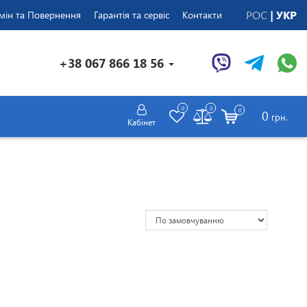
РОС
УКР
мін та Повернення
Гарантія та сервіс
Контакти
+38 067 866 18 56
0
0
0
0
грн.
Кабінет