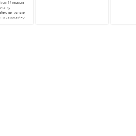
ісля 15 хвилин
початку
ібно витрачати
тім самостійно
ійсно воно було
 Замінив масло і
й день проробив
ини, а ось на
ерез 40 хвилин
лампа
даю, що робити
ь ласка в чому
.