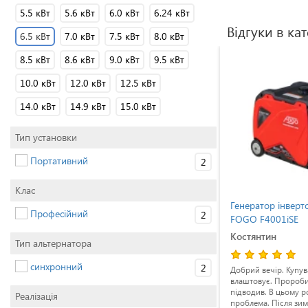
5.5 кВт
5.6 кВт
6.0 кВт
6.24 кВт
Відгуки в кат
6.5 кВт
7.0 кВт
7.5 кВт
8.0 кВт
8.5 кВт
8.6 кВт
9.0 кВт
9.5 кВт
10.0 кВт
12.0 кВт
12.5 кВт
14.0 кВт
14.9 кВт
15.0 кВт
Тип установки
Портативний
2
Клас
Генератор інверторний 3.2 кВт
Генератор інверт
Професійний
2
6651-
FOGO F4001iSE
FOGO F4001iSE
Євген
Костянтин
Тип альтернатора
синхронний
2
дайте
Підскажіть будь ласка який
Добрий вечір. Купува
ентації
акумулятор стоїть на Генераторі 3.2
влаштовує. Проробив
тора
кВт FOGO F4001iSE? Дякую
підводив. В цьому р
Реалізація
проблема. Після зи