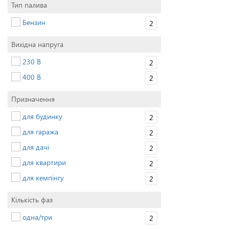
Тип палива
Бензин
2
Вихідна напруга
230 В
2
400 В
2
Призначення
для будинку
2
для гаража
2
для дачі
2
для квартири
2
для кемпінгу
2
Кількість фаз
одна/три
2