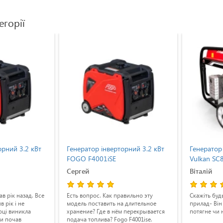
егорії
орний 3.2 кВт
Генератор інверторний 3.2 кВт
Генератор
FOGO F4001iSE
Vulkan SC
II)
Сергей
Віталій
в рік назад. Все
Есть вопрос. Как правильно эту
Скажіть будь
 рік і не
модель поставить на длительное
прилад- Він
оці виникла
хранение? Где в нём перекрывается
потягне чи 
ми почав
подача топлива? Fogo F4001ise.