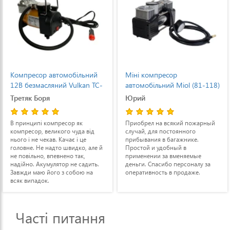
Компресор автомобільний
Міні компресор
12В безмасляний Vulkan TC-
автомобільний Miol (81-118)
518 (TC-518)
Третяк Боря
Юрий
В принципі компресор як
Приобрел на всякий пожарный
компресор, великого чуда від
случай, для постоянного
нього і не чекав. Качає і це
прибывания в багажнике.
головне. Не надто швидко, але й
Простой и удобный в
не повільно, впевнено так,
применении за вменяемые
надійно. Акумулятор не садить.
деньги. Спасибо персоналу за
Завжди маю його з собою на
оперативность в продаже.
всяк випадок.
Часті питання