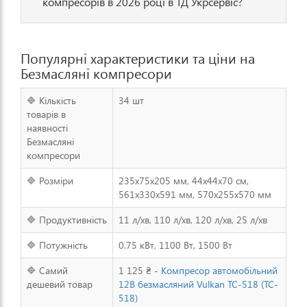
компресорів в 2026 році в ТД Укрсервіс?
Популярні характеристики та ціни на
Безмасляні компресори
🔷 Кількість
34 шт
товарів в
наявності
Безмасляні
компресори
🔷 Розміри
235х75х205 мм, 44x44x70 см,
561х330х591 мм, 570х255х570 мм
🔷 Продуктивність
11 л/хв, 110 л/хв, 120 л/хв, 25 л/хв
🔷 Потужність
0.75 кВт, 1100 Вт, 1500 Вт
🔷 Самий
1 125 ₴ -
Компресор автомобільний
дешевий товар
12В безмасляний Vulkan TC-518 (TC-
518)