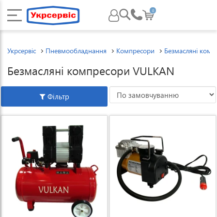
0
Укрсервіс
Пневмообладнання
Компресори
Безмасляні комп
Безмасляні компресори VULKAN
Фільтр