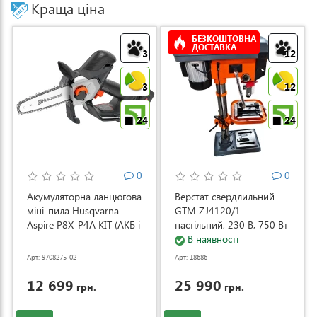
Краща ціна
БЕЗКОШТОВНА
ДОСТАВКА
3
12
3
12
24
24
0
0
Акумуляторна ланцюгова
Верстат свердлильний
міні-пила Husqvarna
GTM ZJ4120/1
Aspire P8X-P4A KIT (АКБ і
настільний, 230 В, 750 Вт
ЗП) (9708275-02)
(ZJ4120/1)
В наявності
Арт: 9708275-02
Арт: 18686
12 699
25 990
грн.
грн.