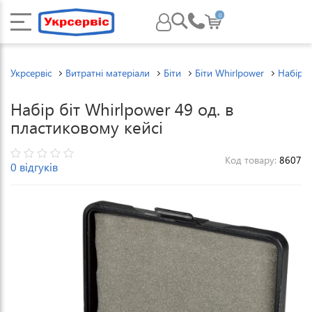
0
Укрсервіс
Витратні матеріали
Біти
Біти Whirlpower
Набір б
Набір біт Whirlpower 49 од. в
пластиковому кейсі
Код товару:
8607
0 відгуків