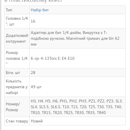
Тип
Набір бит
Головки 1/4
16
", шт
Адаптер для бит 1/4 дюйм, Викрутка з Т-
Додатковий
подібною ручкою, Магнітний тримач для біт 62
інструмент
мм
Розмір
головок 1/4
6-гр: 4-13Torx E: E4-E10
"
Біти, шт
28
Кількість
предметів у
49 шт
наборі
H3, H4, H5, H6, PH1, PH2, PH3, PZ1, PZ2, PZ3, SL3,
Номер/
SL4, SL5.5, SL6.5, T10, T15, T20, T25, T30, T35, T40,
Розмір
TR10, TR15, TR20, TR25, TR30, TR35, TR40
Стан товару
Новий