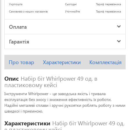
Укрпошта
Сьогодні
Тариф перевізника
Самовивіз з наших магазинів
Уточнюйте
Тариф перевізника
Оплата
Гарантія
Про товар
Характеристики
Комплектація
Опис
Набір біт Whirlpower 49 од. в
пластиковому кейсі
Інструменти Whirlpower - це заводська якість і тривала
експлуатація без зносу і зниження ефективність їх роботи.
Надійні металеві сплави і зручні рукоятки роблять роботу з ними
швидкої і приємною.
Характеристики
Набір біт Whirlpower 49 од.
в пластиковому кейсі