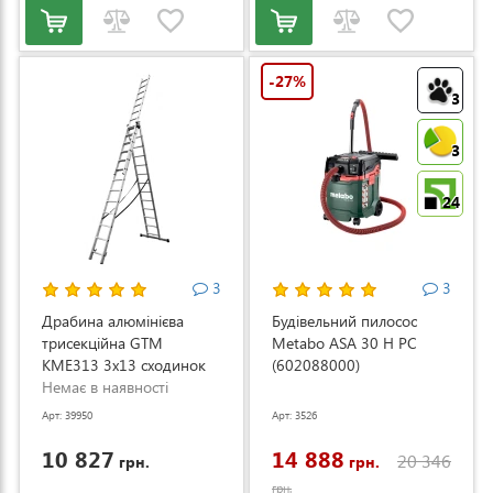
-27%
3
3
24
3
3
Драбина алюмінієва
Будівельний пилосос
трисекційна GTM
Metabo ASA 30 H PC
KME313 3x13 сходинок
(602088000)
3.53-8.93м (KME313)
Немає в наявності
Арт: 39950
Арт: 3526
10 827
14 888
20 346
грн.
грн.
грн.