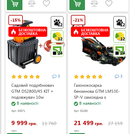
-15%
-21%
12
12
БЕЗКОШТОВНА
БЕЗКОШТОВНА
ДОСТАВКА
ДОСТАВКА
12
12
24
24
3
3
Садовий подрібнювач
Газонокосарка
GTM DS2800/45 KIT +
бензинова GTM LM53E-
подовжувач 10м
SP-V самохідна з
(DS2800/45_KIT+ext.cord)
В наявності
електростартером та
В наявності
регулюванням швидкості
Арт: 83871
Арт: 83280
(LM53E-SP-V)
9 999
21 499
11 760
27 159
грн.
грн.
грн.
грн.