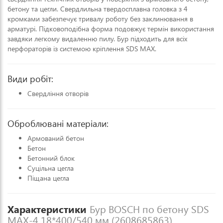
бетону та цегли. Свердлильна твердосплавна головка з 4
кромками забезпечує тривалу роботу без заклинювання в
арматурі. Підковоподібна форма подовжує термін використання
завдяки легкому видаленню пилу. Бур підходить для всіх
перфораторів із системою кріплення SDS MAX.
Види робіт:
Свердління отворів
Оброблювані матеріали:
Армований бетон
Бетон
Бетонний блок
Суцільна цегла
Піщана цегла
Характеристики
Бур BOSCH по бетону SDS
MAX-4 18*400/540 мм (2608685863)