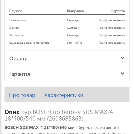
Служба
Відправка
Вартість
Нова пошта
Сьогодні
Тариф перевізника
Delivery
Сьогодні
Тариф перевізника
Укрпошта
Сьогодні
Тариф перевізника
Самовивіз з наших магазинів
Уточнюйте
Тариф перевізника
Оплата
Гарантія
Про товар
Характеристики
Опис
Бур BOSCH по бетону SDS MAX-4
18*400/540 мм (2608685863)
BOSCH SDS MAX-4 18*400/540 мм -
бур для ефективного
свердління технічних отворів у поверхнях з армованого бетону,