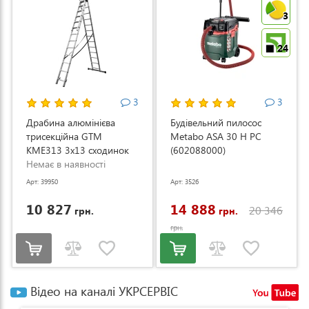
3
24
3
3
Драбина алюмінієва
Будівельний пилосос
трисекційна GTM
Metabo ASA 30 H PC
KME313 3x13 сходинок
(602088000)
3.53-8.93м (KME313)
Немає в наявності
Арт: 39950
Арт: 3526
10 827
14 888
20 346
грн.
грн.
грн.
Відео на каналі УКРСЕРВІС