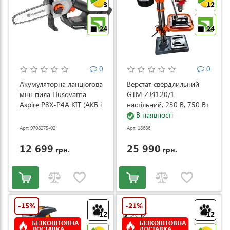
3
12
24
24
0
0
Акумуляторна ланцюгова
Верстат свердлильний
міні-пила Husqvarna
GTM ZJ4120/1
Aspire P8X-P4A KIT (АКБ і
настільний, 230 В, 750 Вт
ЗП) (9708275-02)
(ZJ4120/1)
В наявності
Арт: 9708275-02
Арт: 18686
12 699
25 990
грн.
грн.
-15%
-21%
12
12
БЕЗКОШТОВНА
БЕЗКОШТОВНА
ДОСТАВКА
ДОСТАВКА