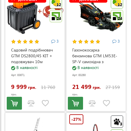
12
12
24
24
3
3
Садовий подрібнювач
Газонокосарка
GTM DS2800/45 KIT +
бензинова GTM LM53E-
подовжувач 10м
SP-V самохідна з
(DS2800/45_KIT+ext.cord)
В наявності
електростартером та
В наявності
регулюванням швидкості
Арт: 83871
Арт: 83280
(LM53E-SP-V)
9 999
21 499
11 760
27 159
грн.
грн.
грн.
грн.
-27%
3