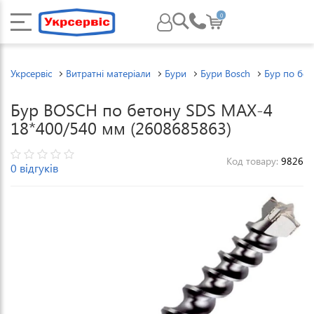
0
Укрсервіс
Витратні матеріали
Бури
Бури Bosch
Бур по бе
Бур BOSCH по бетону SDS MAX-4
18*400/540 мм (2608685863)
Код товару:
9826
0 відгуків