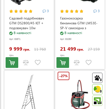
3
3
Садовий подрібнювач
Газонокосарка
GTM DS2800/45 KIT +
бензинова GTM LM53E-
подовжувач 10м
SP-V самохідна з
(DS2800/45_KIT+ext.cord)
В наявності
електростартером та
В наявності
регулюванням швидкості
Арт: 83871
Арт: 83280
(LM53E-SP-V)
9 999
21 499
11 760
27 159
грн.
грн.
грн.
грн.
-27%
3
3
24