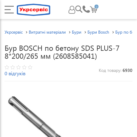
0
Укрсервіс
Витратні матеріали
Бури
Бури Bosch
Бур по бе
Бур BOSCH по бетону SDS PLUS-7
8*200/265 мм (2608585041)
Код товару:
6930
0 відгуків