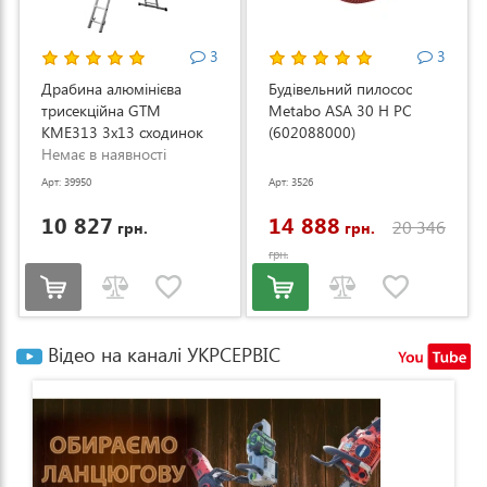
3
3
Драбина алюмінієва
Будівельний пилосос
трисекційна GTM
Metabo ASA 30 H PC
KME313 3x13 сходинок
(602088000)
3.53-8.93м (KME313)
Немає в наявності
Арт: 39950
Арт: 3526
10 827
14 888
20 346
грн.
грн.
грн.
Відео на каналі УКРСЕРВІС