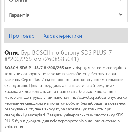
Гарантія
Про товар
Характеристики
Опис
Бур BOSCH по бетону SDS PLUS-7
8*200/265 мм (2608585041)
BOSCH SDS PLUS-7 8*200/265 мм -
бур для легкого свердління
технічних отворів у поверхнях із залізобетону, бетону, цегли,
каменю. Серія Plus-7 відрізняється винятково довгим терміном
експлуатації. Цілісна твердосплавна пластина з 5 ріжучими
кромками дозволяє плавно працювати без заклинювання в
матеріалі. Центрувальний наконечник Activeteq забезпечує легке
керування свердлом на початку роботи без вібрації та ковзання.
Маркування ступеня зносу бура забезпечує точність при
свердлінні у матеріалі. Завдяки універсальному хвостовику SDS
PLUS бур підходить для всіх перфораторів з даною системою
кріплення.