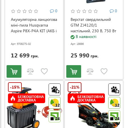
0
0
Акумуляторна ланцюгова
Верстат свердлильний
міні-пила Husqvarna
GTM ZJ4120/1
Aspire P8X-P4A KIT (АКБ і
настільний, 230 В, 750 Вт
ЗП) (9708275-02)
(ZJ4120/1)
В наявності
Арт: 9708275-02
Арт: 18686
12 699
25 990
грн.
грн.
-15%
-21%
12
12
БЕЗКОШТОВНА
БЕЗКОШТОВНА
ДОСТАВКА
ДОСТАВКА
12
12
24
24