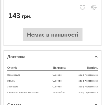
143
грн.
Немає в наявності
Доставка
Служба
Відправка
Вартість
Нова пошта
Сьогодні
Тариф перевізника
Delivery
Сьогодні
Тариф перевізника
Укрпошта
Сьогодні
Тариф перевізника
Самовивіз з наших магазинів
Уточнюйте
Тариф перевізника
Оплата