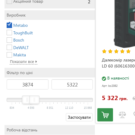
Акційний товар
2
Виробник
Metabo
ToughBuilt
Bosch
DeWALT
Makita
Далекомір лазер
Показати все
LD 60 (60616300
Фільтр по ціні
В наявності
Арт: bz2082
5 322
6
грн.
834
4 593
8 351
12 110
15 868
Застосувати
Робоча відстань