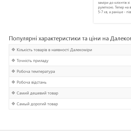
ю.
вистачає, не жаліюсь. Рекомендую
заміри до клієнтів з
дану модель.
рулеткою. Тепер на 
5-7 хв, а раніше - пі
Популярні характеристики та ціни на Далеко
🔷 Кількість товарів в наявності Далекоміри
🔷 Точність приладу
🔷 Робоча температура
🔷 Робоча відстань
🔷 Самий дешевий товар
🔷 Самый дорогий товар