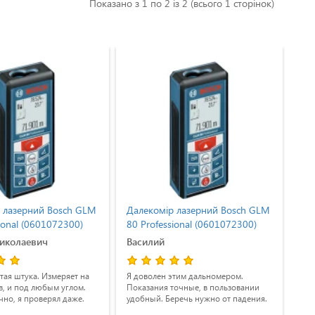
Показано з 1 по 2 із 2 (всього 1 сторінок)
 лазерний Bosch GLM
Далекомір лазерний Bosch GLM
Да
ional (0601072300)
80 Professional (0601072300)
80 
Николаевич
Василий
Бо
тая штука. Измеряет на
Я доволен этим дальномером.
Хор
в, и под любым углом.
Показания точные, в пользовании
зам
чно, я проверял даже.
удобный. Беречь нужно от падения.