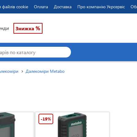
 файлів cookie
Оплата
Доставка
Про компанію Укрсервіс
Об
%
енди
Знижка
лекоміри
Далекоміри Metabo
-19%