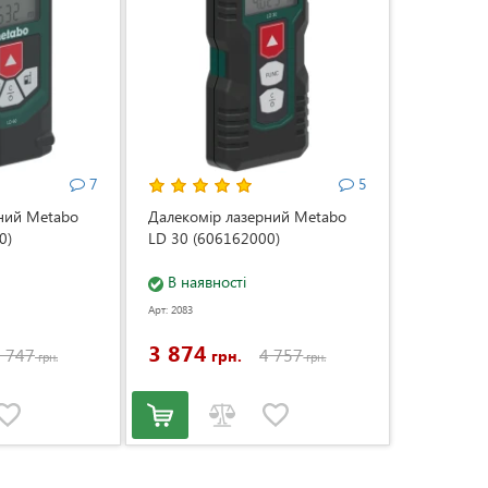
7
5
ний Metabo
Далекомір лазерний Metabo
0)
LD 30 (606162000)
В наявності
Арт: 2083
3 874
 747
4 757
грн.
грн.
грн.