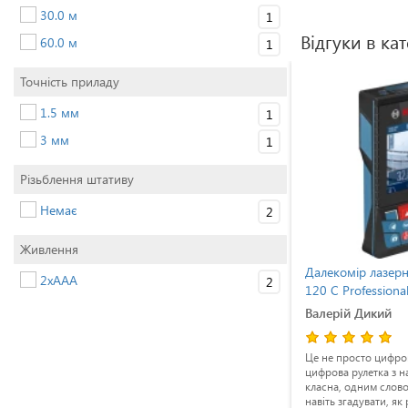
30.0 м
1
Відгуки в кат
60.0 м
1
Точність приладу
1.5 мм
1
3 мм
1
Різьблення штативу
Немає
2
Живлення
ch
Далекомір лазерний Bosch
Далекомір лазер
2xAAA
2
Zamo III (0603672700)
120 C Professiona
Проценко Геннадій
Валерій Дикий
собі
Простий, практичний, компактний.
Це не просто цифров
же
Якісно зроблений, а тому надійний в
цифрова рулетка з н
х умовах,
роботі, приємно користуватись. Мені
класна, одним слово
 швидко,
дальності вимірювання на 20 м
навіть згадувати, як