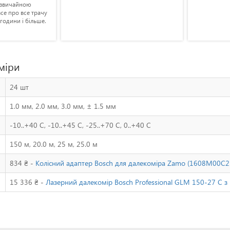
і звичайною
все про все трачу
вгодини і більше.
міри
24 шт
1.0 мм, 2.0 мм, 3.0 мм, ± 1.5 мм
-10..+40 С, -10..+45 С, -25..+70 С, 0..+40 С
150 м, 20.0 м, 25 м, 25.0 м
834 ₴ -
Колісний адаптер Bosch для далекоміра Zamo (1608M00C2
15 336 ₴ -
Лазерний далекомір Bosch Professional GLM 150-27 C з