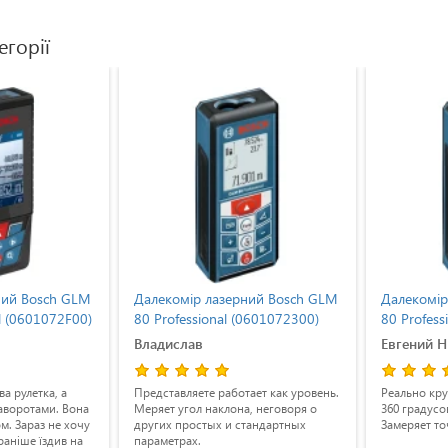
егорії
ний Bosch GLM
Далекомір лазерний Bosch GLM
Далекомір
l (0601072F00)
80 Professional (0601072300)
80 Profess
Владислав
Евгений 
а рулетка, а
Представляете работает как уровень.
Реально кру
аворотами. Вона
Меряет угол наклона, неговоря о
360 градусо
м. Зараз не хочу
других простых и стандартных
Замеряет то
 раніше їздив на
параметрах.