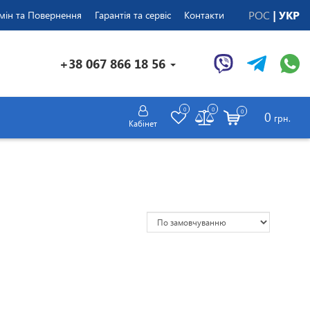
РОС
УКР
мін та Повернення
Гарантія та сервіс
Контакти
+38 067 866 18 56
0
0
0
0
грн.
Кабінет