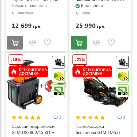
ЗП) (9708275-02)
Немає в наявності
(ZJ4120/1)
В наявності
Арт: 9708275-02
Арт: 18686
12 699
25 990
грн.
грн.
-15%
-21%
12
12
БЕЗКОШТОВНА
БЕЗКОШТОВНА
ДОСТАВКА
ДОСТАВКА
12
12
24
24
3
3
Садовий подрібнювач
Газонокосарка
GTM DS2800/45 KIT +
бензинова GTM LM53E-