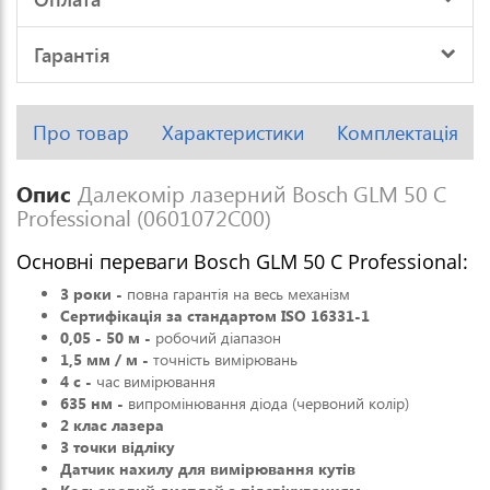
Гарантія
Про товар
Характеристики
Комплектація
Опис
Далекомір лазерний Bosch GLM 50 C
Professional (0601072C00)
Основні переваги Bosch GLM 50 C Professional:
3 роки -
повна гарантія на весь механізм
Сертифікація за стандартом ISO 16331-1
0,05 - 50 м -
робочий діапазон
1,5 мм / м -
точність вимірювань
4 c -
час вимірювання
635 нм -
випромінювання діода (червоний колір)
2 клас лазера
3 точки відліку
Датчик нахилу для вимірювання кутів