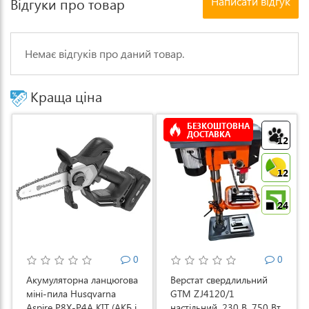
Написати відгук
Відгуки про товар
Немає відгуків про даний товар.
Краща ціна
БЕЗКОШТОВНА
ДОСТАВКА
12
12
24
0
0
Акумуляторна ланцюгова
Верстат свердлильний
міні-пила Husqvarna
GTM ZJ4120/1
Aspire P8X-P4A KIT (АКБ і
настільний, 230 В, 750 Вт