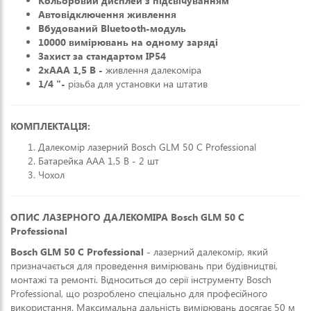
Кольоровий дисплей з підсвічуванням
Автовідключення живлення
Вбудований Bluetooth-модуль
10000 вимірювань на одному заряді
Захист за стандартом IP54
2xAAA 1,5 В -
живлення далекоміра
1/4 "-
різьба для установки на штатив
КОМПЛЕКТАЦІЯ:
Далекомір лазерний Bosch GLM 50 C Professional
Батарейка ААА 1,5 В - 2 шт
Чохол
ОПИС ЛАЗЕРНОГО ДАЛЕКОМІРА Bosch GLM 50 C
Professional
Bosch GLM 50 C Professional
- лазерний далекомір, який
призначається для проведення вимірювань при будівництві,
монтажі та ремонті. Відноситься до серії інструменту Bosch
Professional, що розроблено спеціально для професійного
використання. Максимальна дальність вимірювань досягає 50 м