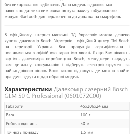
без використання відбивачів. Дана модель відрізняється
наявністю датчика вимірювання кута нахилу і вбудованого
модуля Bluetooth для підключення до додатка на смартфоні.
В офіційному інтернет-магазині ТД Укрсервіс можна дешево
купити далекомір Bosch. Укрсервіс - офіційний дилер ТМ Bosch
на території України. Вся продукція сертифікована і
поставляється з офіційною гарантією якості. Якщо Вас цікавить
вартість далекоміра виробництва Bosch, менеджери нададуть
вам детальну консультацію і підберуть електроінструмент за
найвигіднішою ціною. Вони також підкажуть, де можна знайти
правдиві відгуки щодо обраної моделі.
Характеристики
Далекомір лазерний Bosch
GLM 50 C Professional (0601072C00)
Габарити
45x106x24 мм
Вага
100 г
Робоча відстань
50 м
Точність приладу
1.5 мм