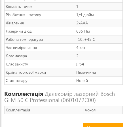
Кількість точок
1
Різьблення штативу
1/4 дюйм
Живлення
2xAAA
Лазерний діод
635 Нм
Робоча температура
-10..+45 С
Час вимірювання
4 сек
Клас лазера
2
Клас захисту
IP54
Країна торгової марки
Німеччина
Стан товару
Новий
Комплектація
Далекомір лазерний Bosch
GLM 50 C Professional (0601072C00)
Комплектація
чохол