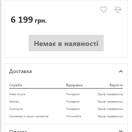
6 199
грн.
Немає в наявності
Доставка
Служба
Відправка
Вартість
Нова пошта
Понеділок
Тариф перевізника
Delivery
Понеділок
Тариф перевізника
Укрпошта
Понеділок
Тариф перевізника
Самовивіз з наших магазинів
Уточнюйте
Тариф перевізника
Оплата