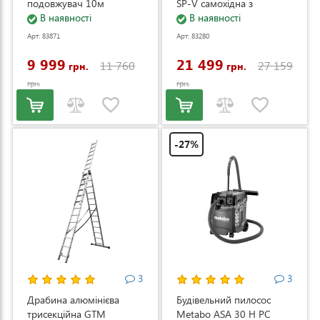
подовжувач 10м
SP-V самохідна з
(DS2800/45_KIT+ext.cord)
В наявності
електростартером та
В наявності
регулюванням швидкості
Арт: 83871
Арт: 83280
(LM53E-SP-V)
9 999
21 499
11 760
27 159
грн.
грн.
грн.
грн.
-27%
3
3
Драбина алюмінієва
Будівельний пилосос
трисекційна GTM
Metabo ASA 30 H PC