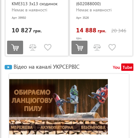
KME313 3x13 сходинок
(602088000)
3.53-8.93м (KME313)
Немає в наявності
Немає в наявності
Арт: 39950
Арт: 3526
10 827
14 888
20 346
грн.
грн.
грн.
Відео на каналі УКРСЕРВІС