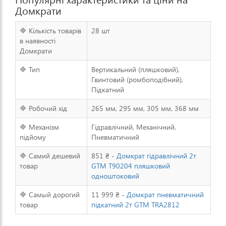
Домкрати
🔷 Кількість товарів
28 шт
в наявності
Домкрати
🔷 Тип
Вертикальний (пляшковий),
Гвинтовий (ромбоподібний),
Підкатний
🔷 Робочий хід
265 мм, 295 мм, 305 мм, 368 мм
🔷 Механізм
Гідравлічний, Механічний,
підйому
Пневматичний
🔷 Самий дешевий
851 ₴ -
Домкрат гідравлічний 2т
товар
GTM Т90204 пляшковий
одноштоковий
🔷 Самый дорогий
11 999 ₴ -
Домкрат пневматичний
товар
підкатний 2т GTM TRA2812