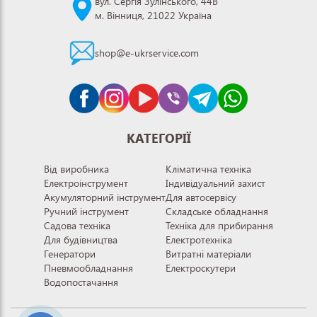
вул. Сергія Зулінського, 44В
м. Вінниця, 21022 Україна
shop@e-ukrservice.com
КАТЕГОРІЇ
Від виробника
Кліматична техніка
Електроінструмент
Індивідуальний захист
Акумуляторний інструмент
Для автосервісу
Ручний інструмент
Складське обладнання
Садова техніка
Техніка для прибирання
Для будівництва
Електротехніка
Генератори
Витратні матеріали
Пневмообладнання
Електроскутери
Водопостачання