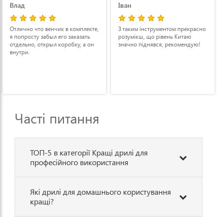
Іван
Олексій
екте,
З таким інструментом прекрасно
Зручно сидить в руці, досит
ть
розумієш, що рівень Китаю
компактна. Якість збірки
 он
значно піднявся, рекомендую!
приємно здивувала, зазвича
дрилі такого класу мають пе
дефекти, а тут немає до чого
придертись.
Часті питання
ТОП-5 в категорії Кращі дрилі для
професійного використання
Які дрилі для домашнього користування
кращі?