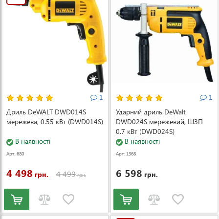
1
1
Дриль DeWALT DWD014S
Ударний дриль DeWalt
мережева, 0.55 кВт (DWD014S)
DWD024S мережевий, ШЗП
0.7 кВт (DWD024S)
В наявності
В наявності
Арт: 680
Арт: 1368
4 498
6 598
4 499
грн.
грн.
грн.