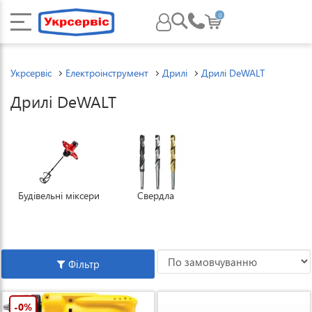
0
Укрсервіс
Електроінструмент
Дрилі
Дрилі DeWALT
Дрилі DeWALT
Будівельні міксери
Свердла
Фільтр
-0%