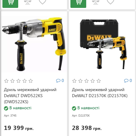
0
0
Дриль мережевий ударний
Дриль мережевий ударний
DeWALT DWD522KS
DeWALT D21570K (D21570K)
(DWD522KS)
В наявності
В наявності
Арт: 3745
Арт: D21570K
19 399
28 398
грн.
грн.