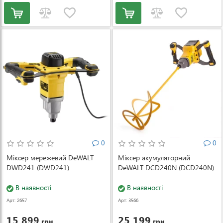
0
0
Міксер мережевий DeWALT
Міксер акумуляторний
DWD241 (DWD241)
DeWALT DCD240N (DCD240N)
В наявності
В наявності
Арт: 2657
Арт: 3566
15 899
25 199
грн.
грн.