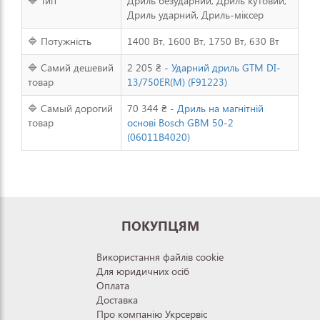
🔷 Тип
Дриль безударний, Дриль кутовий,
Дриль ударний, Дриль-міксер
🔷 Потужність
1400 Вт, 1600 Вт, 1750 Вт, 630 Вт
🔷 Самий дешевий
2 205 ₴ -
Ударний дриль GTM DI-
товар
13/750ER(M) (F91223)
🔷 Самый дорогий
70 344 ₴ -
Дриль на магнітній
товар
основі Bosch GBM 50-2
(06011B4020)
ПОКУПЦЯМ
Використання файлів cookie
Для юридичних осіб
Оплата
Доставка
Про компанію Укрсервіс