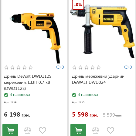
-0%
0
0
Дриль DeWalt DWD112S
Дриль мережевий ударний
мережевий, ШЗП 0.7 кВт
DeWALT DWD024
(DWD112S)
В наявності
В наявності
Арт: 1254
Арт: 1255
6 198
5 598
5 599
грн.
грн.
грн.