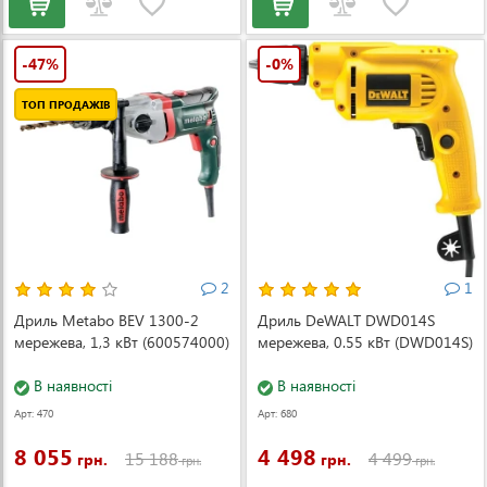
-47%
-0%
ТОП ПРОДАЖІВ
2
1
Дриль Metabo BEV 1300-2
Дриль DeWALT DWD014S
мережева, 1,3 кВт (600574000)
мережева, 0.55 кВт (DWD014S)
В наявності
В наявності
Арт: 470
Арт: 680
8 055
4 498
15 188
4 499
грн.
грн.
грн.
грн.