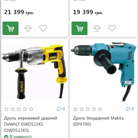
21 399
19 399
грн.
грн.
0
0
Дриль мережевий ударний
Дриль безударний Makita
DeWALT DWD522KS
(DP4700)
(DWD522KS)
В наявності