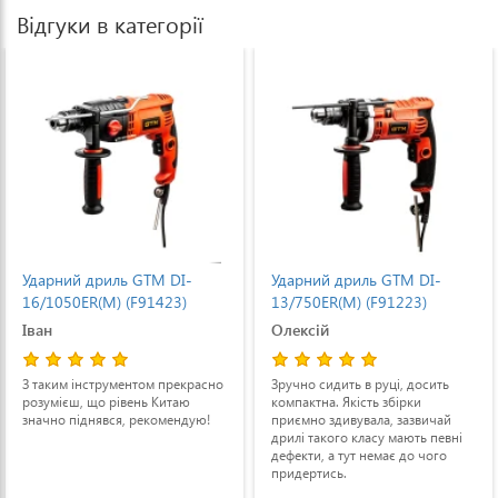
Відгуки в категорії
Ударний дриль GTM DI-
Ударний дриль GTM DI-
16/1050ER(M) (F91423)
13/750ER(M) (F91223)
Іван
Олексій
З таким інструментом прекрасно
Зручно сидить в руці, досить
розумієш, що рівень Китаю
компактна. Якість збірки
значно піднявся, рекомендую!
приємно здивувала, зазвичай
дрилі такого класу мають певні
дефекти, а тут немає до чого
придертись.