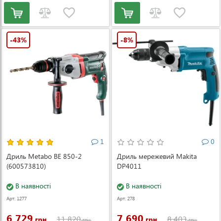
-43%
-8%
1
0
Дриль Metabo BE 850-2
Дриль мережевий Makita
(600573810)
DP4011
В наявності
В наявності
Арт: 1277
Арт: 278
6 729
7 690
11 820
8 403
грн.
грн.
грн.
грн.