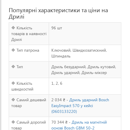
Популярні характеристики та ціни на
Дрилі
🔷 Кількість
96 шт
товарів в наявності
Дрилі
🔷 Тип патрона
Ключовий, Швидкозатискний,
Шпиндель
🔷 Тип
Дриль безударний, Дриль кутовий,
Дриль ударний, Дриль-міксер
🔷 Кількість
1, 2, 6
швидкостей
🔷 Самий дешевий
2 034 ₴ -
Дриль ударний Bosch
товар
EasyImpact 570 у кейсі
(0603133220)
🔷 Самый дорогий
70 344 ₴ -
Дриль на магнітній
товар
основі Bosch GBM 50-2