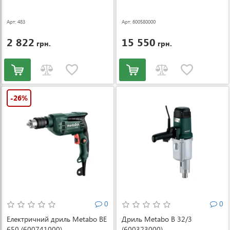
Арт: 483
Арт: 600580000
2 822
15 550
грн.
грн.
-26%
0
0
Електричний дриль Metabo BE
Дриль Metabo B 32/3
650 (600741000)
(600323000)