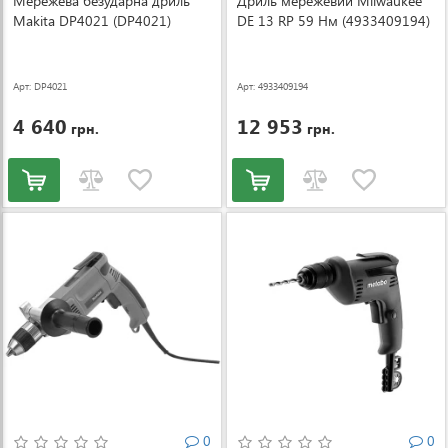
Мережева безударна дриль
Дриль мережевий Milwaukee
Makita DP4021 (DP4021)
DE 13 RP 59 Нм (4933409194)
Арт: DP4021
Арт: 4933409194
4 640
12 953
грн.
грн.
0
0