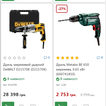
-27%
0
8
Дриль мережевий ударний
Дриль Metabo BE 650
DeWALT D21570K (D21570K)
мережева, 0.65 кВт
(600741850)
В наявності
В наявності
Арт: D21570K
Арт: 1136
28 398
2 753
3 759
грн.
грн.
грн.