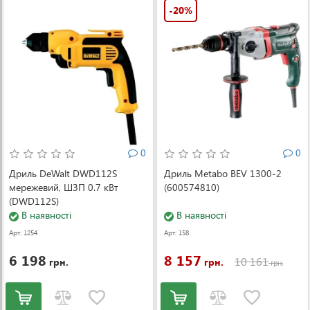
-20%
0
0
Дриль DeWalt DWD112S
Дриль Metabo BEV 1300-2
мережевий, ШЗП 0.7 кВт
(600574810)
(DWD112S)
В наявності
В наявності
Арт: 1254
Арт: 158
6 198
8 157
10 161
грн.
грн.
грн.