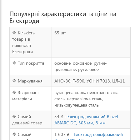
Популярні характеристики та ціни на
Електроди
🔷 Кількість
65 шт
товарів в
наявності
Електроди
🔷 Тип покриття
основне, основное, рутил-
целюлозне, рутиловое
🔷 Маркування
АНО-36, Т-590, УОНИ 7018, ЦЛ-11
🔷 Зварювані
вуглецева сталь, низьколегована
матеріали
сталь, нержавіюча сталь,
низьковуглецева сталь
🔷 Самий
34 ₴ -
Електрод вугільний Binzel
дешевий товар
ABIARC DC, 305 мм, 8 мм
🔷 Самый
1 607 ₴ -
Електрод вольфрамовий