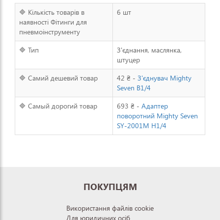
🔷 Кількість товарів в
6 шт
наявності Фітинги для
пневмоінструменту
🔷 Тип
З'єднання, маслянка,
штуцер
🔷 Самий дешевий товар
42 ₴ -
З'єднувач Mighty
Seven B1/4
🔷 Самый дорогий товар
693 ₴ -
Адаптер
поворотний Mighty Seven
SY-2001M Н1/4
ПОКУПЦЯМ
Використання файлів cookie
Для юридичних осіб