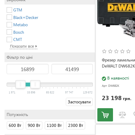
GTM
Black+Decker
Metabo
Bosch
CMT
Показати все
Фільтр по ціні
Фрезер ламельн
DeWALT DW682K
В наявності
Арт: DW682K
1 971
33 896
65 822
97 747
129 672
23 198
грн.
Застосувати
Потужність
600 Вт
900 Вт
1100 Вт
2300 Вт