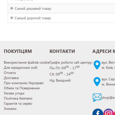
🔷 Самий дешевий товар
🔷 Самый дорогий товар
ПОКУПЦЯМ
КОНТАКТИ
АДРЕСИ 
Використання файлів cookie
Графік роботи call-центру:
вул. Вік
Для юридичних осіб
м. Київ,
00
00
Пн-Пт: 09
- 17
Оплата
00
00
Сб: 09
- 14
Доставка
вул. Сер
Нд: Вихідний
Про компанію Укрсервіс
м. Вінн
Обмін та Повернення
Умови угоди
shop@e-
Політика безпеки
Гарантія та сервіс
Знижки