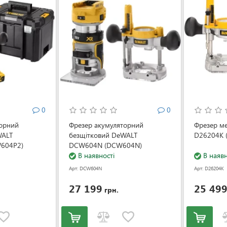
0
0
торний
Фрезер акумуляторний
Фрезер м
WALT
безщітковий DeWALT
D26204K 
604P2)
DCW604N (DCW604N)
В наявності
В наявн
Арт: DCW604N
Арт: D26204K
27 199
25 49
грн.