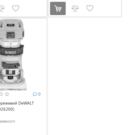
0
ережевий DeWALT
D26200)
аявності