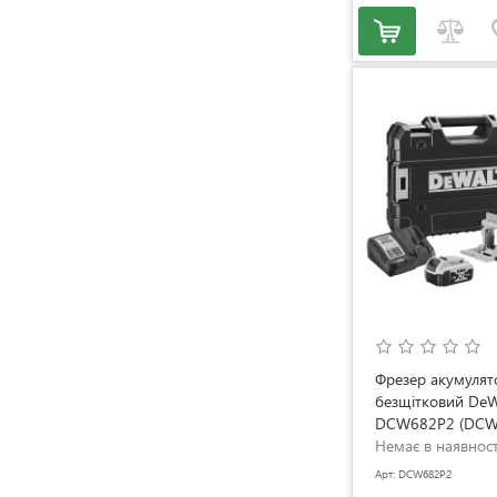
Фрезер акумуля
безщітковий De
DCW682P2 (DCW
Немає в наявност
Арт: DCW682P2