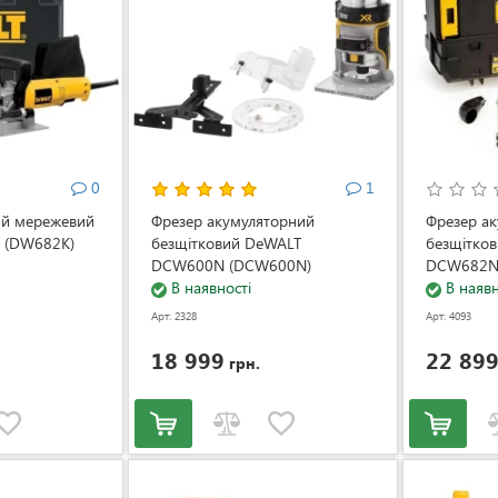
0
1
ий мережевий
Фрезер акумуляторний
Фрезер а
 (DW682K)
безщітковий DeWALT
безщітко
DCW600N (DCW600N)
DCW682N
В наявності
В наявн
Арт: 2328
Арт: 4093
18 999
22 89
грн.