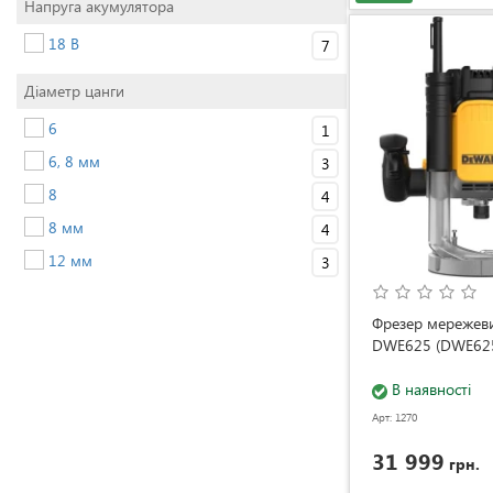
Напруга акумулятора
18 В
7
Діаметр цанги
6
1
6, 8 мм
3
8
4
8 мм
4
12 мм
3
Фрезер мережев
DWE625 (DWE62
В наявності
Арт: 1270
31 999
грн.