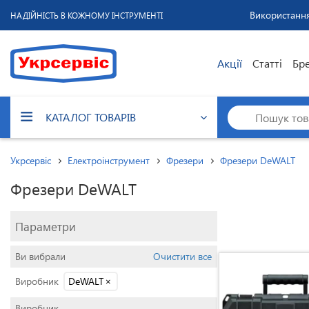
Використання
НАДІЙНІСТЬ В КОЖНОМУ ІНСТРУМЕНТІ
Акції
Статті
Бр
КАТАЛОГ ТОВАРІВ
Укрсервіс
Електроінструмент
Фрезери
Фрезери DeWALT
Фрезери DeWALT
Параметри
Ви вибрали
Очистити все
Виробник
DeWALT
×
Виробник