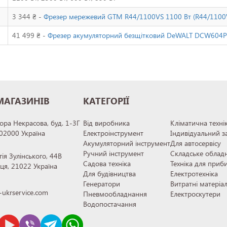
3 344 ₴ -
Фрезер мережевий GTM R44/1100VS 1100 Вт (R44/1100
41 499 ₴ -
Фрезер акумуляторний безщітковий DeWALT DCW604
МАГАЗИНІВ
КАТЕГОРІЇ
тора Некрасова, буд. 1-3Г
Від виробника
Кліматична техні
 02000 Україна
Електроінструмент
Індивідуальний з
Акумуляторний інструмент
Для автосервісу
Ручний інструмент
Складське облад
гія Зулінського, 44В
Садова техніка
Техніка для приб
иця, 21022 Україна
Для будівництва
Електротехніка
Генератори
Витратні матеріа
ukrservice.com
Пневмообладнання
Електроскутери
Водопостачання