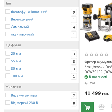
Тип
багатофункціональний
9
Вертикальний
1
Ламельний
4
окантовочний
1
Хід фрези
20 мм
3
55 мм
8
Фрезер акумуля
безщітковий De
80 мм
3
DCW604P2 (DCW
100 мм
1
В наявності
Арт: 3960
Живлення
41 499
грн.
Від акумулятора
7
Від мережі 230 В
8