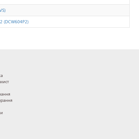
VS)
P2 (DCW604P2)
ка
ахист
нання
ирання
ли