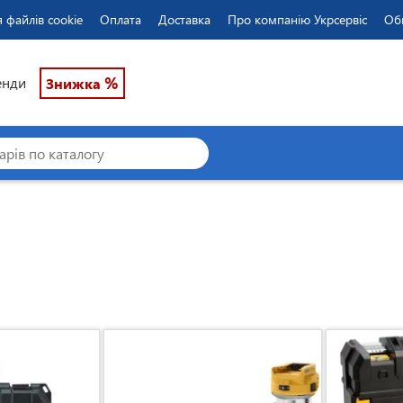
 файлів cookie
Оплата
Доставка
Про компанію Укрсервіс
Об
%
енди
Знижка