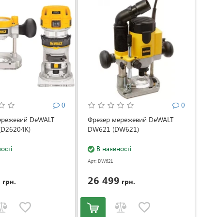
0
0
ережевий DeWALT
Фрезер мережевий DeWALT
(D26204K)
DW621 (DW621)
ості
В наявності
Арт: DW621
9
26 499
грн.
грн.