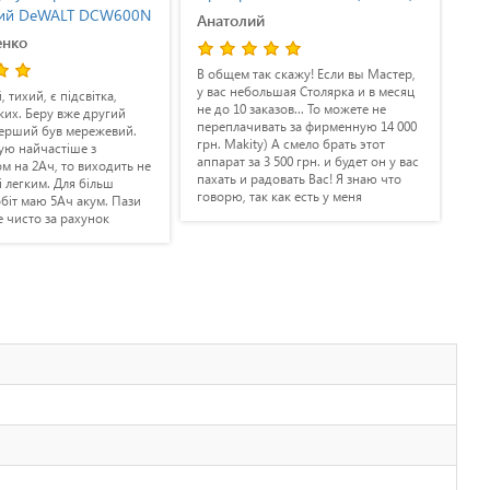
(601751700)
Анатолий
Ігор Валерійович
В общем так скажу! Если вы Мастер,
у вас небольшая Столярка и в месяц
Потужний, легкий. В комплекті ма
не до 10 заказов... То можете не
досить функціональний
переплачивать за фирменную 14 000
направляючий упор - обробляю з
грн. Makity) А смело брать этот
ним більш рівномірно. Особливо
аппарат за 3 500 грн. и будет он у вас
подобається працювати з трубам
пахать и радовать Вас! Я знаю что
(всередині і на заокругленнях),
говорю, так как есть у меня
виходить філігранно, так як голов
инструменты и за неприлично
фрезера вузька, а твердосплавні
дорого и из дешёвого сегмента тоже!
ріжучі пластини на ній стандартні
Я сам себе его купил на этом сайте
фрезерують точно, чітко. Я
Оплата Частями , и не жалею!!! За
результатом роботи фрезера
свои деньги это лучший аппарат))
задоволений повністю.