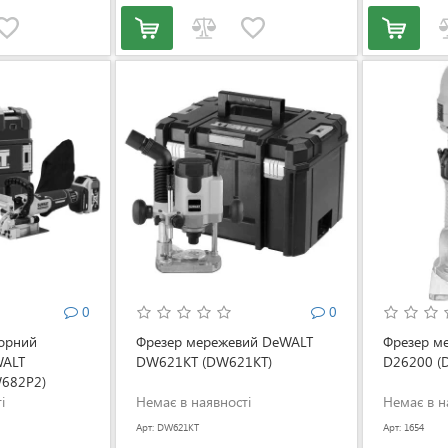
0
0
торний
Фрезер мережевий DeWALT
Фрезер м
WALT
DW621KT (DW621KT)
D26200 (
682P2)
і
Немає в наявності
Немає в н
Арт: DW621KT
Арт: 1654