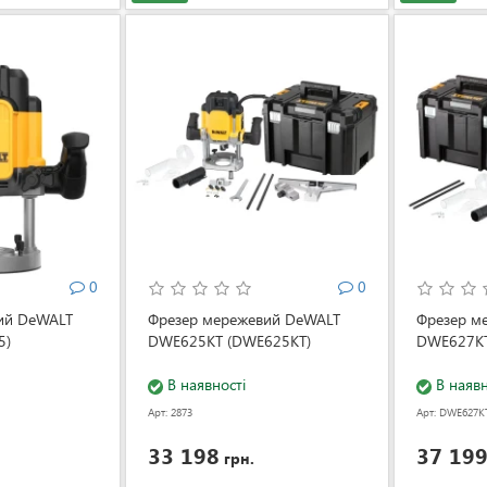
0
0
ий DeWALT
Фрезер мережевий DeWALT
Фрезер м
5)
DWE625KT (DWE625KT)
DWE627KT
В наявності
В наявн
Арт: 2873
Арт: DWE627K
33 198
37 19
грн.