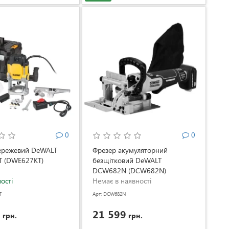
0
0
ережевий DeWALT
Фрезер акумуляторний
 (DWE627KT)
безщітковий DeWALT
DCW682N (DCW682N)
ості
Немає в наявності
T
Арт: DCW682N
9
21 599
грн.
грн.