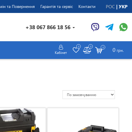
РОС
УКР
мін та Повернення
Гарантія та сервіс
Контакти
+38 067 866 18 56
0
0
0
0
грн.
Кабінет