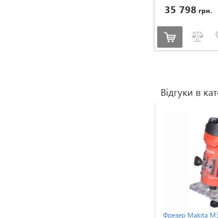
35 798
грн.
Відгуки в кат
ita M3601 (M3601)
Фрезер Makita M3700 (M3700)
Фрез