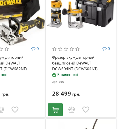
0
0
кумуляторний
Фрезер акумуляторний
вий DeWALT
безщітковий DeWALT
T (DCW682NT)
DCW604NT (DCW604NT)
ості
В наявності
Арт: 3809
9
28 499
грн.
грн.