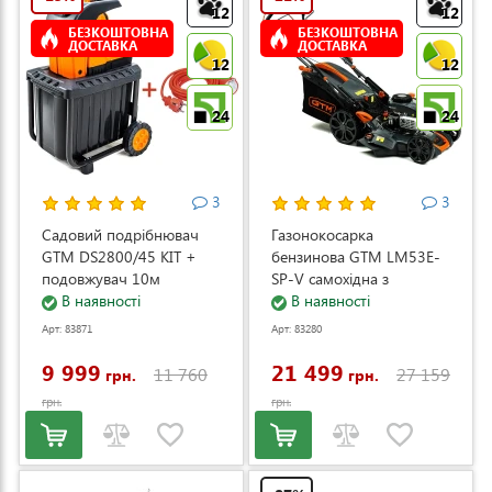
12
12
БЕЗКОШТОВНА
БЕЗКОШТОВНА
ДОСТАВКА
ДОСТАВКА
12
12
24
24
3
3
Садовий подрібнювач
Газонокосарка
GTM DS2800/45 KIT +
бензинова GTM LM53E-
подовжувач 10м
SP-V самохідна з
(DS2800/45_KIT+ext.cord)
В наявності
електростартером та
В наявності
регулюванням швидкості
Арт: 83871
Арт: 83280
(LM53E-SP-V)
9 999
21 499
11 760
27 159
грн.
грн.
грн.
грн.