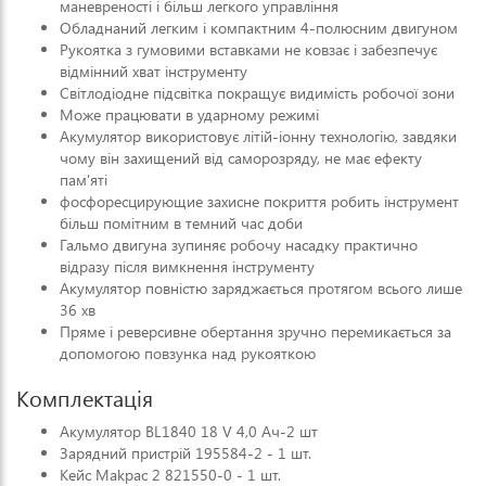
маневреності і більш легкого управління
Обладнаний легким і компактним 4-полюсним двигуном
Рукоятка з гумовими вставками не ковзає і забезпечує
відмінний хват інструменту
Світлодіодне підсвітка покращує видимість робочої зони
Може працювати в ударному режимі
Акумулятор використовує літій-іонну технологію, завдяки
чому він захищений від саморозряду, не має ефекту
пам'яті
фосфоресцирующие захисне покриття робить інструмент
більш помітним в темний час доби
Гальмо двигуна зупиняє робочу насадку практично
відразу після вимкнення інструменту
Акумулятор повністю заряджається протягом всього лише
36 хв
Пряме і реверсивне обертання зручно перемикається за
допомогою повзунка над рукояткою
Комплектація
Акумулятор BL1840 18 V 4,0 Ач-2 шт
Зарядний пристрій 195584-2 - 1 шт.
Кейс Makpac 2 821550-0 - 1 шт.