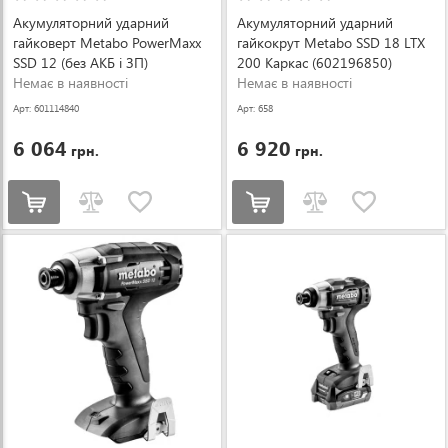
Акумуляторний ударний
Акумуляторний ударний
гайковерт Metabo PowerMaxx
гайкокрут Metabo SSD 18 LTX
SSD 12 (без АКБ і ЗП)
200 Каркас (602196850)
(601114840)
Немає в наявності
Немає в наявності
Арт: 601114840
Арт: 658
6 064
6 920
грн.
грн.