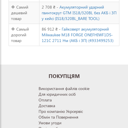
🔷 Самий
2 708 ₴ -
Акумуляторний ударний
дешевий
гвинтокрут GTM IS18/320BL без АКБ і ЗП
товар
у кейсі (IS18/320BL_BARE TOOL)
🔷 Самый
86 912 ₴ -
Гайковерт акумуляторний
дорогий
Milwaukee M18 FORGE ONEFHIWF1DS-
товар
121C 2711 Нм (АКБ і ЗП) (4933499253)
ПОКУПЦЯМ
Використання файлів cookie
Для юридичних осіб
Оплата
Доставка
Про компанію Укрсервіс
Обмін та Повернення
Умови угоди