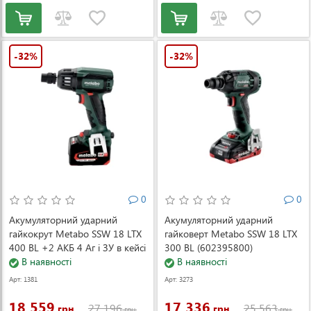
-32%
-32%
0
0
Акумуляторний ударний
Акумуляторний ударний
гайкокрут Metabo SSW 18 LTX
гайковерт Metabo SSW 18 LTX
400 BL +2 АКБ 4 Аг і ЗУ в кейсі
300 BL (602395800)
(602205500)
В наявності
В наявності
Арт: 1381
Арт: 3273
18 559
17 336
27 196
25 563
грн.
грн.
грн.
грн.