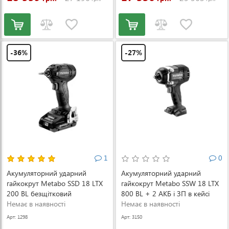
-36%
-27%
1
0
Акумуляторний ударний
Акумуляторний ударний
гайкокрут Metabo SSD 18 LTX
гайкокрут Metabo SSW 18 LTX
200 BL безщітковий
800 BL + 2 АКБ і ЗП в кейсі
(602396800)
Немає в наявності
(602403650)
Немає в наявності
Арт: 1298
Арт: 3150