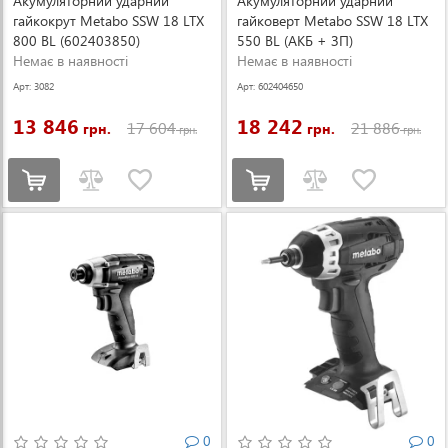
Акумуляторний ударний
Акумуляторний ударний
гайкокрут Metabo SSW 18 LTX
гайковерт Metabo SSW 18 LTX
800 BL (602403850)
550 BL (АКБ + ЗП)
Немає в наявності
(602404650)
Немає в наявності
Арт: 3082
Арт: 602404650
13 846
18 242
17 604
21 886
грн.
грн.
грн.
грн.
0
0