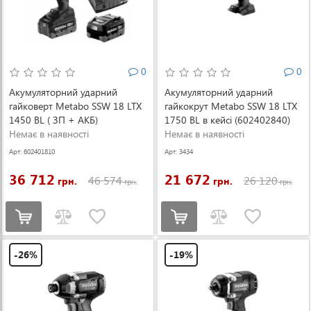
0
0
Акумуляторний ударний
Акумуляторний ударний
гайковерт Metabo SSW 18 LTX
гайкокрут Metabo SSW 18 LTX
1450 BL ( ЗП + АКБ)
1750 BL в кейсі (602402840)
(602401810)
Немає в наявності
Немає в наявності
Арт: 602401810
Арт: 3434
36 712
21 672
46 574
26 120
грн.
грн.
грн.
грн.
-26%
-19%