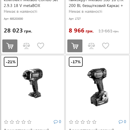
2.9.3 18 V metaBOX
200 BL безщітковий Каркас +
(685203000)
Немає в наявності
кейс (602396840)
Немає в наявності
Арт: 685203000
Арт: 1727
28 023
8 966
13 661
грн.
грн.
грн.
-21%
-17%
0
0