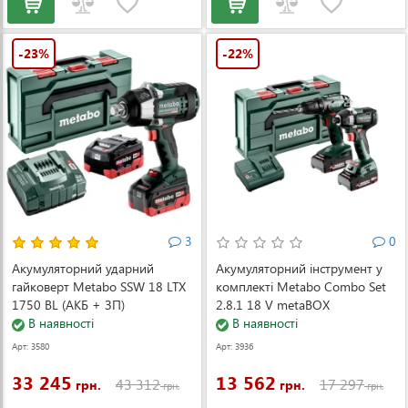
-23%
-22%
3
0
Акумуляторний ударний
Акумуляторний інструмент у
гайковерт Metabo SSW 18 LTX
комплекті Metabo Combo Set
1750 BL (АКБ + ЗП)
2.8.1 18 V metaBOX
(602402660)
В наявності
(685193000)
В наявності
Арт: 3580
Арт: 3936
33 245
13 562
43 312
17 297
грн.
грн.
грн.
грн.