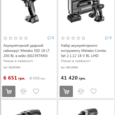
0
0
Акумуляторний ударний
Набір акумуляторного
гайкокрут Metabo SSD 18 LT
інструменту Metabo Combo
200 BL в кейсі (602397840)
Set 2.1.12 18 V BL LiHD
Немає в наявності
(685124000)
Немає в наявності
Арт: 602397840
Арт: 685124000
6 651
41 420
8 192
грн.
грн.
грн.