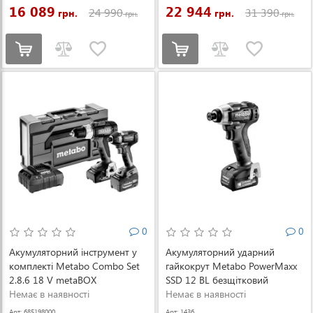
16 089
22 944
24 990
31 390
грн.
грн.
грн.
грн.
0
0
Акумуляторний інструмент у
Акумуляторний ударний
комплекті Metabo Combo Set
гайкокрут Metabo PowerMaxx
2.8.6 18 V metaBOX
SSD 12 BL безщітковий
(685198000)
Немає в наявності
(601115500)
Немає в наявності
Арт: 685198000
Арт: 1436