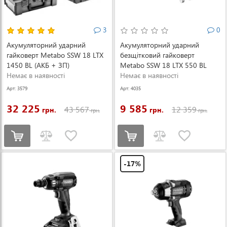
3
0
Акумуляторний ударний
Акумуляторний ударний
гайковерт Metabo SSW 18 LTX
безщітковий гайковерт
1450 BL (АКБ + ЗП)
Metabo SSW 18 LTX 550 BL
(602401660)
Немає в наявності
(без АКБ і ЗП) (602404850)
Немає в наявності
Арт: 3579
Арт: 4035
32 225
9 585
43 567
12 359
грн.
грн.
грн.
грн.
-17%