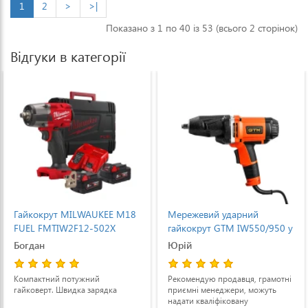
1
2
>
>|
Показано з 1 по 40 із 53 (всього 2 сторінок)
Відгуки в категорії
Гайкокрут MILWAUKEE M18
Мережевий ударний
FUEL FMTIW2F12-502X
гайкокрут GTM IW550/950 у
(4933478450)
кейсі + набір головок
Богдан
Юрій
(IW550/950)
Компактний потужний
Рекомендую продавця, грамотні
гайковерт. Швидка зарядка
приємні менеджери, можуть
надати кваліфіковану