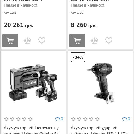
(602395650)
Немає в наявності
Немає в наявності
Арт: 1361
Арт: 1435
20 261
8 260
грн.
грн.
-34%
0
0
Акумуляторний інструмент у
Акумуляторний ударний
комплекті Metabo Combo Set
гайкокрут Metabo SSD 18 LTX