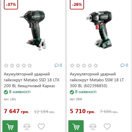
-37%
-26%
0
0
Акумуляторний ударний
Акумуляторний ударний
гайкокрут Metabo SSD 18 LTX
гайкокрут Metabo SSW 18 LT
200 BL безщітковий Каркас
300 BL (602398850)
(602396890)
В наявності
В наявності
Арт: 1301
Арт: 2930
7 647
5 710
12 184
7 686
грн.
грн.
грн.
грн.