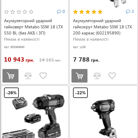
0
3
Акумуляторний ударний
Акумуляторний ударний
гайковерт Metabo SSW 18 LTX
гайкокрут Metabo SSW 18 LTX
550 BL (без АКБ і ЗП)
200 каркас (602195890)
(602404840)
Немає в наявності
Немає в наявності
Арт: 602404840
Арт: 1100
10 943
7 788
14 161
грн.
грн.
грн.
-26%
-22%