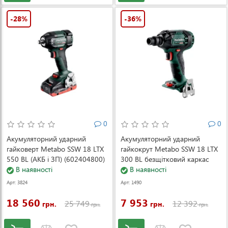
-28%
-36%
0
0
Акумуляторний ударний
Акумуляторний ударний
гайковерт Metabo SSW 18 LTX
гайкокрут Metabo SSW 18 LTX
550 BL (АКБ і ЗП) (602404800)
300 BL безщітковий каркас
В наявності
(602395890)
В наявності
Арт: 3824
Арт: 1490
18 560
7 953
25 749
12 392
грн.
грн.
грн.
грн.