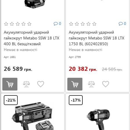
0
0
Акумуляторний ударний
Акумуляторний ударний
гайкокрут Metabo SSW 18 LTX
гайкокрут Metabo SSW 18 LTX
400 BL безщітковий
1750 BL (602402850)
(602205660)
Немає в наявності
Немає в наявності
Арт: 1681
Арт: 2799
26 589
20 382
24 505
грн.
грн.
грн.
-21%
-17%