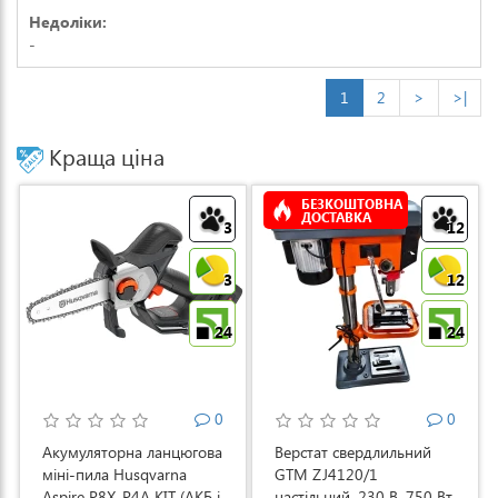
Недоліки:
-
1
2
>
>|
Краща ціна
БЕЗКОШТОВНА
ДОСТАВКА
3
12
3
12
24
24
0
0
Акумуляторна ланцюгова
Верстат свердлильний
міні-пила Husqvarna
GTM ZJ4120/1
Aspire P8X-P4A KIT (АКБ і
настільний, 230 В, 750 Вт