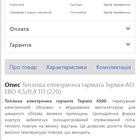
Укрпошта
Сьогодні
Тариф перевізника
Самовивіз з наших магазинів
Уточнюйте
Тариф перевізника
Оплата
Гарантія
Про товар
Характеристики
Комплектація
Опис
Теплова електрична гармата Термія АО
ЕВО 4,5/0,4 ТП (220)
Теплова електрична гармата Термія 4500
- пересувний
електричний обігрівач з вбудованим вентилятором для
швидкого обігріву великих приміщень. Циліндрична форма
корпусу забезпечує сконцентрований спрямований потік
теплого повітря на велику відстань. Це дозволяє досягти більш
високої температури повітря, що виходить.