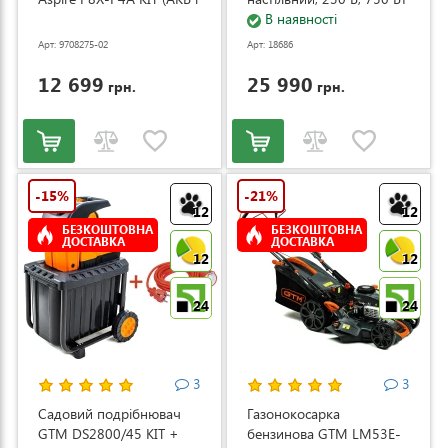
ЗП) (9708275-02)
(ZJ4120/1)
В наявності
Арт: 9708275-02
Арт: 18686
12 699
25 990
грн.
грн.
-15%
-21%
12
12
БЕЗКОШТОВНА
БЕЗКОШТОВНА
ДОСТАВКА
ДОСТАВКА
12
12
24
24
3
3
Садовий подрібнювач
Газонокосарка
GTM DS2800/45 KIT +
бензинова GTM LM53E-