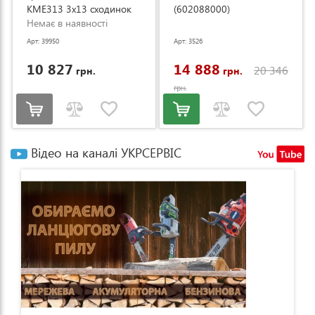
KME313 3x13 сходинок
(602088000)
3.53-8.93м (KME313)
Немає в наявності
Арт: 39950
Арт: 3526
10 827
14 888
20 346
грн.
грн.
грн.
Відео на каналі УКРСЕРВІС