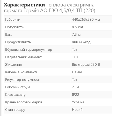
Характеристики
Теплова електрична
гармата Термія АО ЕВО 4,5/0,4 ТП (220)
Габарити
440x263x390 мм
Потужність
4.5 кВт
Вага
7.3 кг
Продуктивність
400 м3/год
Вбудований терморегулятор
Так
Нагрівальний елемент
ТЕН
Живлення
Від мережі 230 В
Кабель в комплекті
Немає
Регулятор потужності
Так
Робочий струм
21 А
Клас захисту
IP22
Країна торгової марки
Україна
Стан товару
Новий