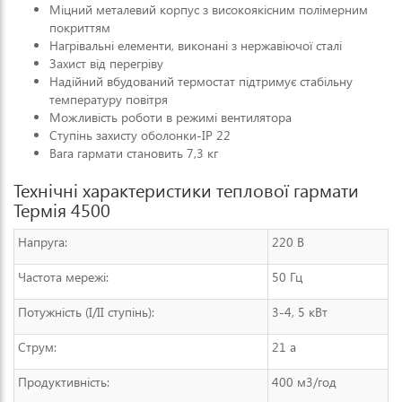
Міцний металевий корпус з високоякісним полімерним
покриттям
Нагрівальні елементи, виконані з нержавіючої сталі
Захист від перегріву
Надійний вбудований термостат підтримує стабільну
температуру повітря
Можливість роботи в режимі вентилятора
Ступінь захисту оболонки-IP 22
Вага гармати становить 7,3 кг
Технічні характеристики теплової гармати
Термія 4500
Напруга:
220 В
Частота мережі:
50 Гц
Потужність (I/II ступінь):
3-4, 5 кВт
Струм:
21 а
Продуктивність:
400 м3/год