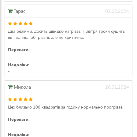
Тарас
02.02.2024
Два режими, досить швидко нагріває. Повітря трохи сушить
як і всі інші обігрівачі, але не критично.
Переваги:
-
Недоліки:
-
Микола
26.01.2024
Цех близько 100 квадратів за годину нормально прогріває.
Переваги:
-
Недоліки: