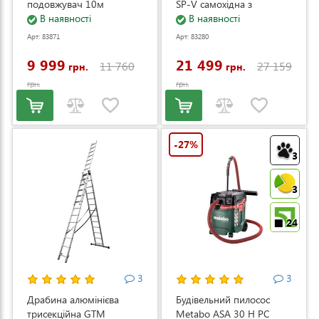
подовжувач 10м
SP-V самохідна з
(DS2800/45_KIT+ext.cord)
В наявності
електростартером та
В наявності
регулюванням швидкості
Арт: 83871
Арт: 83280
(LM53E-SP-V)
9 999
21 499
11 760
27 159
грн.
грн.
грн.
грн.
-27%
3
3
24
3
3
Драбина алюмінієва
Будівельний пилосос
трисекційна GTM
Metabo ASA 30 H PC