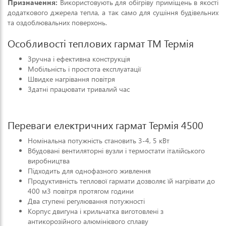
Призначення:
Використовують для обігріву приміщень в якості
додаткового джерела тепла, а так само для сушіння будівельних
та оздоблювальних поверхонь.
Особливості теплових гармат ТМ Термія
Зручна і ефективна конструкція
Мобільність і простота експлуатації
Швидке нагрівання повітря
Здатні працювати тривалий час
Переваги електричних гармат Термія 4500
Номінальна потужність становить 3-4, 5 кВт
Вбудовані вентиляторні вузли і термостати італійського
виробництва
Підходить для однофазного живлення
Продуктивність теплової гармати дозволяє їй нагрівати до
400 м3 повітря протягом години
Два ступені регулювання потужності
Корпус двигуна і крильчатка виготовлені з
антикорозійного алюмінієвого сплаву