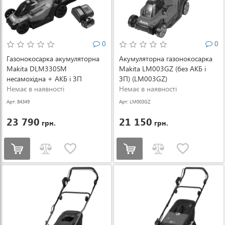
0
0
Газонокосарка акумуляторна
Акумуляторна газонокосарка
Makita DLM330SM
Makita LM003GZ (без АКБ і
несамохідна + АКБ і ЗП
ЗП) (LM003GZ)
(DLM330SM)
Немає в наявності
Немає в наявності
Арт: 84349
Арт: LM003GZ
23 790
21 150
грн.
грн.