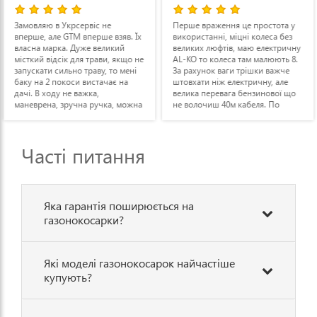
Замовляю в Укрсервіс не
Перше враження це простота у
вперше, але GTM вперше взяв. Їх
використанні, міцні колеса без
власна марка. Дуже великий
великих люфтів, маю електричну
місткий відсік для трави, якщо не
AL-KO то колеса там малюють 8.
запускати сильно траву, то мені
За рахунок ваги трішки важче
баку на 2 покоси вистачає на
штовхати ніж електричну, але
дачі. В ходу не важка,
велика перевага бензинової що
маневрена, зручна ручка, можна
не волочиш 40м кабеля. По
підкорегувати під свій зріст.
розходу пального сподобалась.
Особливо зручно регулювання
Є як на мене невеликий недолік з
висоти покосу. Недолків поки не
кришкою для мульчування, при
Часті питання
побачив, можливо, з часом щось
роботі біля кущів і дерев не
випливе.
можна підійти в притул за
рахунок відкритого лючка з
боку. Проста в експлуатації
робоча конячка. Рекомендую.
Яка гарантія поширюється на
газонокосарки?
Які моделі газонокосарок найчастіше
купують?