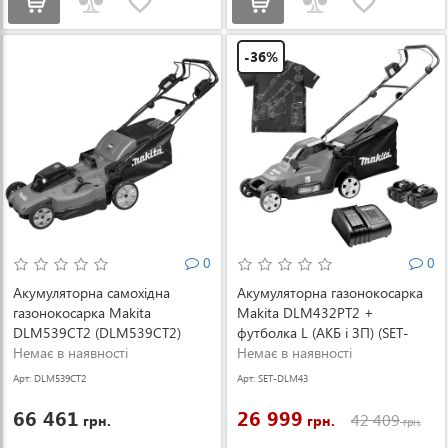
-36%
0
0
Акумуляторна самохідна
Акумуляторна газонокосарка
газонокосарка Makita
Makita DLM432PT2 +
DLM539CT2 (DLM539CT2)
футболка L (АКБ і ЗП) (SET-
Немає в наявності
DLM432PT2-L-0526)
Немає в наявності
Арт: DLM539CT2
Арт: SET-DLM43
2PT2-L-0526
66 461
26 999
42 409
грн.
грн.
грн.