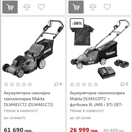
-36%
0
0
Акумуляторна самохідна
Акумуляторна газонокосарка
газонокосарка Makita
Makita DLM432PT2 +
DLM481CT2 (DLM481CT2)
футболка XL (АКБ і ЗП) (SET-
Немає в наявності
DLM432PT2-XL-0526)
Немає в наявності
Арт: DLM481CT2
Арт: SET-DLM43
2PT2-XL-0526
61 690
26 999
42 409
грн.
грн.
грн.