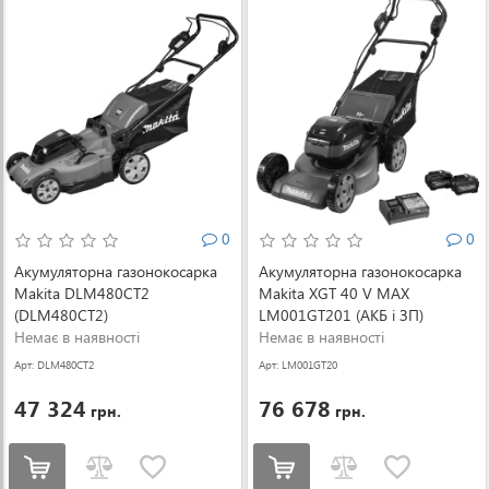
0
0
Акумуляторна газонокосарка
Акумуляторна газонокосарка
Makita DLM480CT2
Makita XGT 40 V MAX
(DLM480CT2)
LM001GT201 (АКБ і ЗП)
Немає в наявності
(LM001GT201)
Немає в наявності
Арт: DLM480CT2
Арт: LM001GT20
1
47 324
76 678
грн.
грн.