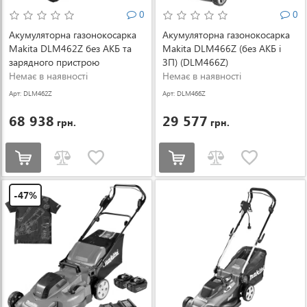
0
0
Акумуляторна газонокосарка
Акумуляторна газонокосарка
Makita DLM462Z без АКБ та
Makita DLM466Z (без АКБ і
зарядного пристрою
ЗП) (DLM466Z)
(DLM462Z)
Немає в наявності
Немає в наявності
Арт: DLM462Z
Арт: DLM466Z
68 938
29 577
грн.
грн.
-47%