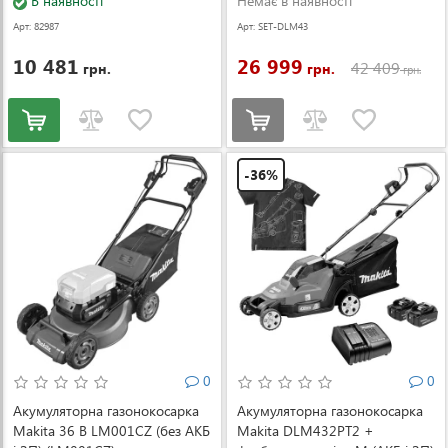
В наявності
DLM432PT2-XXL-0526)
Немає в наявності
Арт: 82987
Арт: SET-DLM43
2PT2-XXL-0526
10 481
26 999
42 409
грн.
грн.
грн.
-36%
0
0
Акумуляторна газонокосарка
Акумуляторна газонокосарка
Makita 36 В LM001CZ (без АКБ
Makita DLM432PT2 +