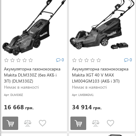
0
0
Акумуляторна газонокосарка
Акумуляторна газонокосарка
Makita DLM330Z (без АКБ і
Makita XGT 40 V MAX
ЗП) (DLM330Z)
LM004GM103 (АКБ і ЗП)
Немає в наявності
(LM004GM103)
Немає в наявності
Арт: DLM330Z
Арт: LM004GM1
03
16 668
34 914
грн.
грн.