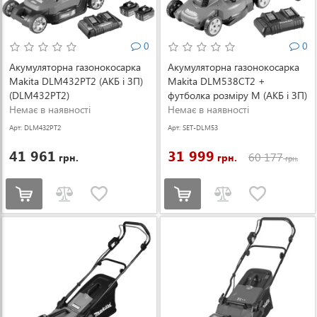
0
0
Акумуляторна газонокосарка
Акумуляторна газонокосарка
Makita DLM432PT2 (АКБ і ЗП)
Makita DLM538CT2 +
(DLM432PT2)
футболка розміру M (АКБ і ЗП)
Немає в наявності
(SET-DLM538CT2-M-0526)
Немає в наявності
Арт: DLM432PT2
Арт: SET-DLM53
8CT2-M-0526
41 961
31 999
60 177
грн.
грн.
грн.