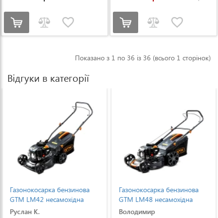
Показано з 1 по 36 із 36 (всього 1 сторінок)
Відгуки в категорії
Газонокосарка бензинова
Газонокосарка бензинова
GTM LM42 несамохідна
GTM LM48 несамохідна
(LM42)
(LM48)
Руслан К.
Володимир