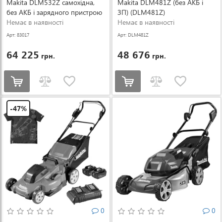
Makita DLM532Z самохідна,
Makita DLM481Z (без АКБ і
без АКБ і зарядного пристрою
ЗП) (DLM481Z)
(DLM532Z)
Немає в наявності
Немає в наявності
Арт: 83017
Арт: DLM481Z
64 225
48 676
грн.
грн.
-47%
0
0