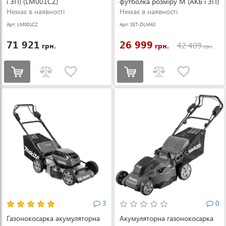
і ЗП) (LM001CZ)
футболка розміру M (АКБ і ЗП)
Немає в наявності
(SET-DLM432PT2-M-0526)
Немає в наявності
Арт: LM001CZ
Арт: SET-DLM43
2PT2-M-0526
71 921
26 999
42 409
грн.
грн.
грн.
3
0
Газонокосарка акумуляторна
Акумуляторна газонокосарка