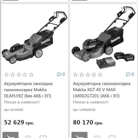
0
0
Акумуляторна самохідна
Акумуляторна газонокосарка
газонокосарка Makita
Makita XGT 40 V MAX
DLM539Z (без АКБ і ЗП)
LM002GT201 (АКБ і ЗП)
(DLM539Z)
Немає в наявності
(LM002GT201)
Немає в наявності
Арт: DLM539Z
Арт: LM002GT20
1
52 629
80 170
грн.
грн.