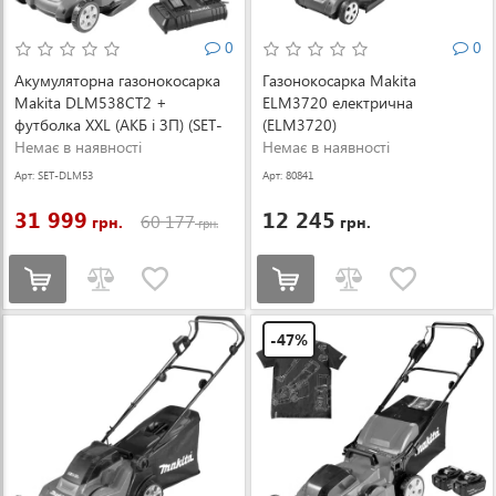
0
0
Акумуляторна газонокосарка
Газонокосарка Makita
Makita DLM538CT2 +
ELM3720 електрична
футболка XXL (АКБ і ЗП) (SET-
(ELM3720)
DLM538CT2-XXL-0526)
Немає в наявності
Немає в наявності
Арт: SET-DLM53
Арт: 80841
8CT2-XXL-0526
31 999
12 245
60 177
грн.
грн.
грн.
-47%