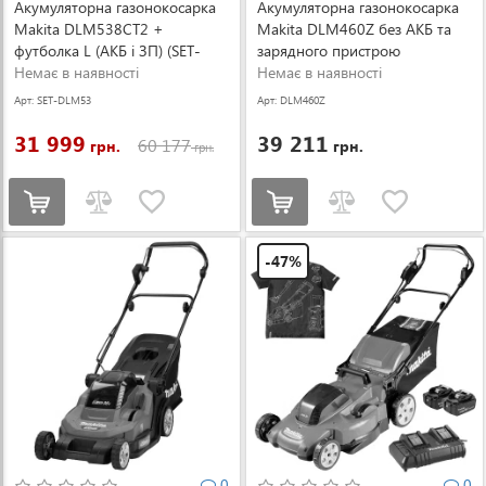
Акумуляторна газонокосарка
Акумуляторна газонокосарка
Makita DLM538CT2 +
Makita DLM460Z без АКБ та
футболка L (АКБ і ЗП) (SET-
зарядного пристрою
DLM538CT2-L-0526)
Немає в наявності
(DLM460Z)
Немає в наявності
Арт: SET-DLM53
Арт: DLM460Z
8CT2-L-0526
31 999
39 211
60 177
грн.
грн.
грн.
-47%
0
0