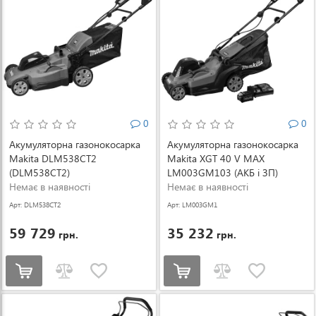
0
0
Акумуляторна газонокосарка
Акумуляторна газонокосарка
Makita DLM538CT2
Makita XGT 40 V MAX
(DLM538CT2)
LM003GM103 (АКБ і ЗП)
Немає в наявності
(LM003GM103)
Немає в наявності
Арт: DLM538CT2
Арт: LM003GM1
03
59 729
35 232
грн.
грн.