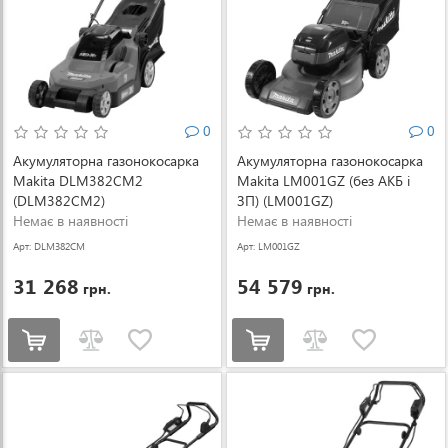
0
0
Акумуляторна газонокосарка
Акумуляторна газонокосарка
Makita DLM382CM2
Makita LM001GZ (без АКБ і
(DLM382CM2)
ЗП) (LM001GZ)
Немає в наявності
Немає в наявності
Арт: DLM382CM
Арт: LM001GZ
2
31 268
54 579
грн.
грн.