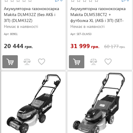
Акумуляторна газонокосарка
Акумуляторна газонокосарка
Makita DLM432Z (без АКБ і
Makita DLM538CT2 +
ЗП) (DLM432Z)
футболка XL (АКБ і ЗП) (SET-
Немає в наявності
DLM538CT2-XL-0526)
Немає в наявності
Арт: 80901
Арт: SET-DLM53
8CT2-XL-0526
20 444
31 999
60 177
грн.
грн.
грн.