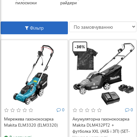
пилосмоки
райдери
Фільтр
-36%
0
0
Мережева газонокосарка
Акумуляторна газонокосарка
Makita ELM3320 (ELM3320)
Makita DLM432PT2 +
футболка XXL (АКБ і ЗП) (SET-