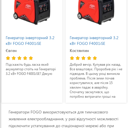
Генератор інверторний 3.2
Генератор інверторний 3.2
кВт FOGO F4001iSE
кВт FOGO F4001iSE
Євген
Костянтин
Підскажіть будь ласка який
Добрий вечір. Купував рік назад.
акумулятор стоїть на Генераторі
Все влаштовує. Проробив рік і не
3.2 кВт FOGO F4001iSE? Дякую
підводив. В цьому році виникла
проблема. Після зими почав
користуватися, але після 15
хвилин падає в аварійку.
Спочатку засмутився, що
потрібно витрачати гроші на
ремонт. Потім самостійно
перевірив масло і дійсно воно
було чорне. Моя провина.
Генератори FOGO використовуються для тимчасового
Замінив масло і знову завів.
живлення електрообладнання, у разі відсутності можливості
Перший день проробив без
нарікань 2-3 години, а ось на
підключити устаткування до стаціонарної мережі або при