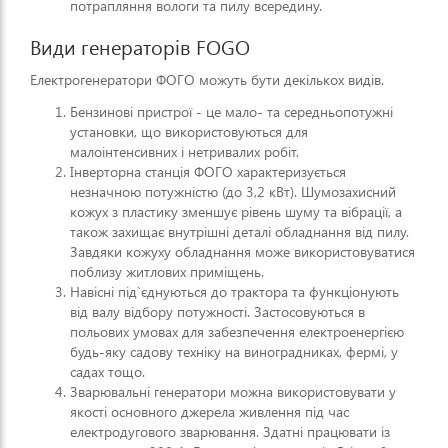
потрапляння вологи та пилу всередину.
Види генераторів FOGO
Електрогенератори ФОГО можуть бути декількох видів.
Бензинові пристрої - це мало- та середньопотужні
установки, що використовуються для
малоінтенсивних і нетривалих робіт.
Інверторна станція ФОГО характеризується
незначною потужністю (до 3,2 кВт). Шумозахисний
кожух з пластику зменшує рівень шуму та вібрації, а
також захищає внутрішні деталі обладнання від пилу.
Завдяки кожуху обладнання може використовуватися
поблизу житлових приміщень.
Навісні під`єднуються до трактора та функціонують
від валу відбору потужності. Застосовуються в
польових умовах для забезпечення електроенергією
будь-яку садову техніку на виноградниках, фермі, у
садах тощо.
Зварювальні генератори можна використовувати у
якості основного джерела живлення під час
електродугового зварювання. Здатні працювати із