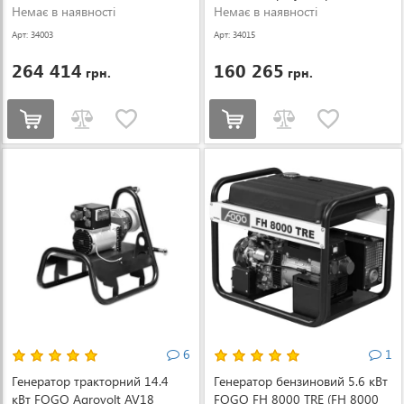
Немає в наявності
напруги
Немає в наявності
Арт: 34003
Арт: 34015
264 414
160 265
грн.
грн.
6
1
Генератор тракторний 14.4
Генератор бензиновий 5.6 кВт
кВт FOGO Agrovolt AV18
FOGO FH 8000 TRE (FH 8000