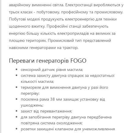
другий день знову через 40
аварійному вимкненні світла. Електростанції виробляються у
хвилин загорілась червона лампа
перевантаження. Гадаю, що
трьох класах - побутовому, професійному та промисловому.
робити далі. Підскажіть будь
Побутові моделі продукують електроенергію для техніки
ласка в чому може бути
проблема.
щоденного вжитку. Професійні станції забезпечують
енергією більшу кількість електроприладів на великих за
площею територіях. Промисловий тип представлений
навісними генераторами на трактор.
Переваги генераторів FOGO
сенсорний датчик рівня мастила;
система захисту двигуна спрацює за недостатньої
кількості мастила;
термореле для вимкнення двигуна у разі його
перегріву;
посилена рама 38 мм захищає установку від
ушкоджень;
захист від перевантаження;
для запобігання перегріву двигуна передбачена
повітряна система охолодження;
розетки захищені клапаном для унеможливлення