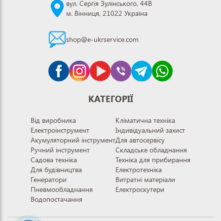
вул. Сергія Зулінського, 44В
м. Вінниця, 21022 Україна
shop@e-ukrservice.com
КАТЕГОРІЇ
Від виробника
Кліматична техніка
Електроінструмент
Індивідуальний захист
Акумуляторний інструмент
Для автосервісу
Ручний інструмент
Складське обладнання
Садова техніка
Техніка для прибирання
Для будівництва
Електротехніка
Генератори
Витратні матеріали
Пневмообладнання
Електроскутери
Водопостачання