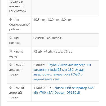
товарів в
наявності
Генератори
🔷 Час
10.5 год, 13.0 год, 8.0 год
безперервної
роботи
🔷 Тип
Бензин, Газ, Дизель
палива
🔷 Рівень
72 дБ, 74 дБ, 75 дБ, 76 дБ
шуму
🔷 Самий
2 800 ₴ -
Труба Vulkan для відведення
дешевий
вихлопних газів 25 мм 150 см для
товар
інверторних генераторів FOGO з
нержавіючої сталі
🔷 Самый
4 500 000 ₴ -
Дизельний генератор 568
дорогий
кВт (700 кВА) Doosan DP180LB
товар