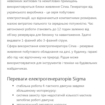
невеликих житлових та нежитлових приміщень
використовуються блоки живлення Сігма. Генератори від
українського виробника - це серія побутових
електростанцій, що відзначаються компактними розмірами,
малою витратою пального та середньою потужністю. Час
автономної роботи становить до 12 годин залежно від
об'єму резервуара для бензину та навантаження. Здатні
видавати 1-фазний або 3-фазний струм.
Сфера використання електрогенератора Сігма - резервне
живлення побутового обладнання на дачі, у будинку, гаражі
або під час відпочинку на природі. Рідше може
використовуватися для інструментів і техніки на будівельних
майданчиках.
Переваги електрогенераторів Sigma
стабільна робота 4-тактного двигуна завдяки
збільшеному моторесурсу;
система захисту при недостатній кількості мастила
запобігає роботі двигуна;
автоматичний регулятор напруги;