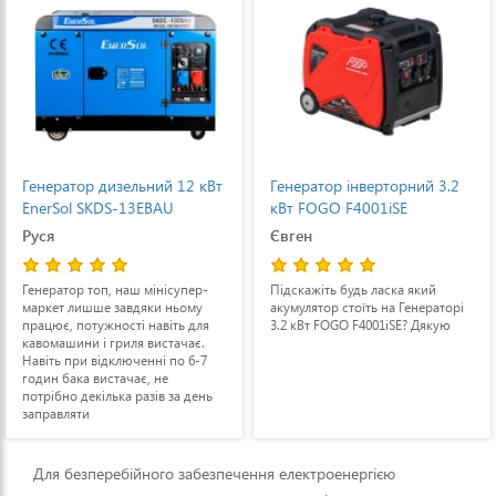
Генератор дизельний 12 кВт
Генератор інверторний 3.2
EnerSol SKDS-13EBAU
кВт FOGO F4001iSE
Руся
Євген
Генератор топ, наш мінісупер-
Підскажіть будь ласка який
маркет лишше завдяки ньому
акумулятор стоїть на Генераторі
працює, потужності навіть для
3.2 кВт FOGO F4001iSE? Дякую
кавомашини і гриля вистачає.
Навіть при відключенні по 6-7
годин бака вистачає, не
потрібно декілька разів за день
заправляти
Для безперебійного забезпечення електроенергією