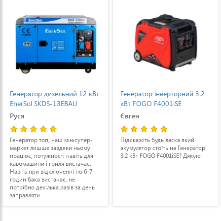
Генератор дизельний 12 кВт
Генератор інверторний 3.2
EnerSol SKDS-13EBAU
кВт FOGO F4001iSE
Руся
Євген
Генератор топ, наш мінісупер-
Підскажіть будь ласка який
маркет лишше завдяки ньому
акумулятор стоїть на Генераторі
працює, потужності навіть для
3.2 кВт FOGO F4001iSE? Дякую
кавомашини і гриля вистачає.
Навіть при відключенні по 6-7
годин бака вистачає, не
потрібно декілька разів за день
заправляти