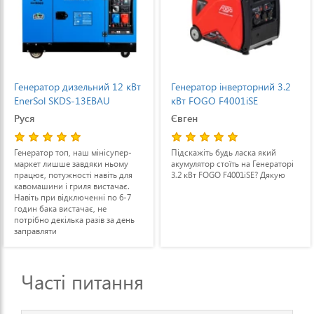
Генератор дизельний 12 кВт
Генератор інверторний 3.2
EnerSol SKDS-13EBAU
кВт FOGO F4001iSE
Руся
Євген
Генератор топ, наш мінісупер-
Підскажіть будь ласка який
маркет лишше завдяки ньому
акумулятор стоїть на Генераторі
працює, потужності навіть для
3.2 кВт FOGO F4001iSE? Дякую
кавомашини і гриля вистачає.
Навіть при відключенні по 6-7
годин бака вистачає, не
потрібно декілька разів за день
заправляти
Часті питання