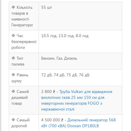
🔷 Кількість
55 шт
товарів в
наявності
Генератори
🔷 Час
10.5 год, 13.0 год, 8.0 год
безперервної
роботи
🔷 Тип
Бензин, Газ, Дизель
палива
🔷 Рівень
72 дБ, 74 дБ, 75 дБ, 76 дБ
шуму
🔷 Самий
2 800 ₴ -
Труба Vulkan для відведення
дешевий
вихлопних газів 25 мм 150 см для
товар
інверторних генераторів FOGO з
нержавіючої сталі
🔷 Самый
4 500 000 ₴ -
Дизельний генератор 568
дорогий
кВт (700 кВА) Doosan DP180LB