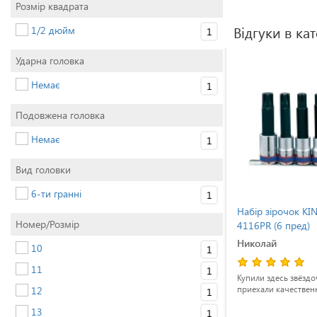
Розмір квадрата
1/2 дюйм
Відгуки в кат
1
Ударна головка
Немає
1
Подовжена головка
Немає
1
Вид головки
6-ти гранні
1
ighty
Набір зірочок KING TONY
Набір зірочок K
Номер/Розмір
жені
4116PR (6 пред)
4116PR (6 пред)
Антон
Николай
10
1
11
1
час з
Хороший набір. Крепкий і якісний
Купили здесь звёздо
12
матеріал. Я проблем з ними не маю
приехали качествен
1
висока
ніяких.
13
1