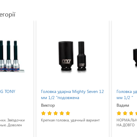
егорії
ING TONY
Головка ударна Mighty Seven 12
Головка у
мм 1/2 "подовжена
мм 1/2 "
Виктор
Вадим
чки. Звёздочки
Крепкая головка, удачный вариант
НОРМАЛЬНІ
ные. Доволен
НА ДОВГО