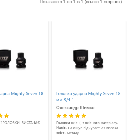
Показано з 1 по 1 із 1 (всього 1 сторінок)
дарна Mighty Seven 18
Головка ударна Mighty Seven 18
Гол
мм 3/4 "
мм 
Олександр Шимко
Ру
 ГОЛОВКИ, ВИСТАЧАЄ
Головки якісні, з якісного матеріалу.
Спр
Навіть на ощуп відчувається висока
якість металу.