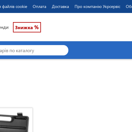
 файлів cookie
Оплата
Доставка
Про компанію Укрсервіс
Об
%
енди
Знижка