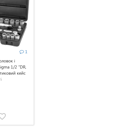
1
оловок і
igma 1/2 "DR,
стиковий кейс
і