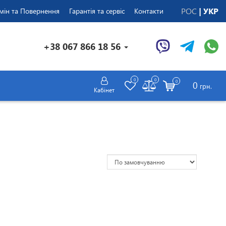
РОС
УКР
мін та Повернення
Гарантія та сервіс
Контакти
+38 067 866 18 56
0
0
0
0
грн.
Кабінет