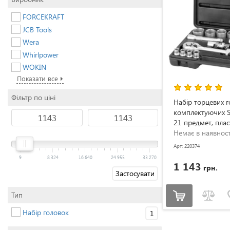
FORCEKRAFT
JCB Tools
Wera
Whirlpower
WOKIN
Показати все
Фільтр по ціні
Набір торцевих г
комплектуючих S
21 предмет, пла
Немає в наявност
Арт: 220374
9
8 324
16 640
24 955
33 270
1 143
грн.
Застосувати
Тип
Набір головок
1