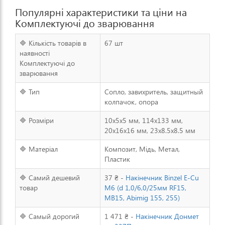
Популярні характеристики та ціни на
Комплектуючі до зварювання
🔷 Кількість товарів в
67 шт
наявності
Комплектуючі до
зварювання
🔷 Тип
Сопло, завихритель, защитный
колпачок, опора
🔷 Розміри
10х5х5 мм, 114x133 мм,
20x16x16 мм, 23x8.5x8.5 мм
🔷 Матеріал
Композит, Мідь, Метал,
Пластик
🔷 Самий дешевий
37 ₴ -
Накінечник Binzel E-Cu
товар
М6 (d 1,0/6,0/25мм RF15,
MB15, Abimig 155, 255)
🔷 Самый дорогий
1 471 ₴ -
Накінечник Донмет