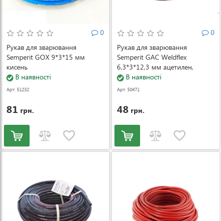
0
0
Рукав для зварювання
Рукав для зварювання
Semperit GOX 9*3*15 мм
Semperit GAC Weldflex
кисень
6,3*3*12,3 мм ацетилен,
В наявності
пропан
В наявності
Арт: 51232
Арт: 50471
81
48
грн.
грн.