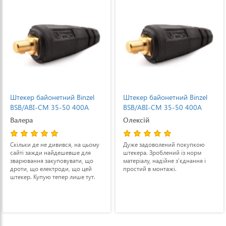
Штекер байонетний Binzel
Штекер байонетний Binzel
BSB/ABI-CM 35-50 400А
BSB/ABI-CM 35-50 400А
Валера
Олексій
Скільки де не дивився, на цьому
Дуже задоволений покупкою
сайті зажди найдешевше для
штекера. Зроблений із норм
зварювання закуповувати, що
матеріалу, надійне з'єднання і
дроти, що електроди, що цей
простий в монтажі.
штекер. Купую тепер лише тут.