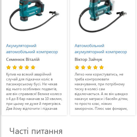
Акумуляторний
Автомобільний
автомобільний компресор
акумуляторний компресор
Makita DMP180Z без АКБ
Makita MP100DZ (MP100DZ)
Семенюк Віталій
Віктор Зайчук
без АКБ
Купив на всякий аварійний
Легко ним користуватись, не
случай для підкачки коліс в
треба контролювати
пасажирському бусі. Не чекав
накачування, при потрібному
від нього особливих подвигів,
тиску в колесі сам
але він справився! Велике колесо
відключається. А як він швидко
з 4 до 8 бар накачав за 10 хвилин,
накачує матраси і басейн дітям,
при цьому не дуже й перегрівся.
то просто клас, ніяких
Дав йому відпочити і підкачав
заморочок. Плюс має фонарик,
друге колесо. Якщо він з бусом
термостат, набір клапанів різної
справився, то легковушкам
форми. В цілому, я всім
підійде точно.
задоволений.
Часті питання