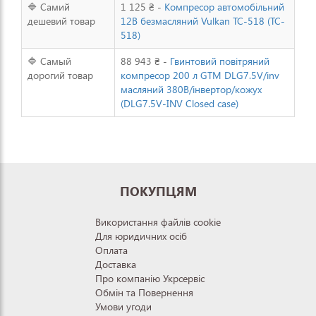
🔷 Самий
1 125 ₴ -
Компресор автомобільний
дешевий товар
12В безмасляний Vulkan TC-518 (TC-
518)
🔷 Самый
88 943 ₴ -
Гвинтовий повітряний
дорогий товар
компресор 200 л GTM DLG7.5V/inv
масляний 380В/інвертор/кожух
(DLG7.5V-INV Closed case)
ПОКУПЦЯМ
Використання файлів cookie
Для юридичних осіб
Оплата
Доставка
Про компанію Укрсервіс
Обмін та Повернення
Умови угоди