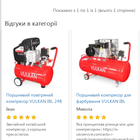
Показано з 1 по 1 із 1 (всього 1 сторінок)
Відгуки в категорії
Поршневий повітряний
Поршневий компресор для
компресор VULKAN IBL 24B
фарбування VULKAN IBL
1,8 кВт 24 л масляний
2070Y-100L ремінний 2,2
Іван
Микола
кВт
Звичайний китайський
Яка принципова різниця між цим
компресор ,з хорошим
компресором і https://e-
пресостатом.
ukrservice.com/avto-i-
garazh/pnevmooborudovanie/kompres