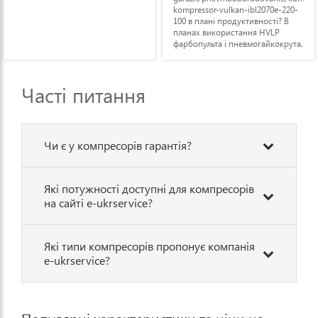
kompressor-vulkan-ibl2070e-220-
100 в плані продуктивності? В
планах використання HVLP
фарбопульта і пневмогайкокрута.
Дякую!
Часті питання
Чи є у компресорів гарантія?
Які потужності доступні для компресорів
на сайті e-ukrservice?
Які типи компресорів пропонує компанія
e-ukrservice?