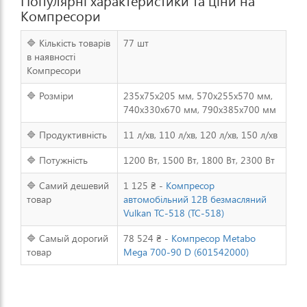
Популярні характеристики та ціни на
Компресори
🔷 Кількість товарів
77 шт
в наявності
Компресори
🔷 Розміри
235х75х205 мм, 570х255х570 мм,
740х330х670 мм, 790х385х700 мм
🔷 Продуктивність
11 л/хв, 110 л/хв, 120 л/хв, 150 л/хв
🔷 Потужність
1200 Вт, 1500 Вт, 1800 Вт, 2300 Вт
🔷 Самий дешевий
1 125 ₴ -
Компресор
товар
автомобільний 12В безмасляний
Vulkan TC-518 (TC-518)
🔷 Самый дорогий
78 524 ₴ -
Компресор Metabo
товар
Mega 700-90 D (601542000)