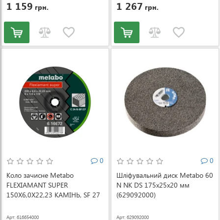
1 159
1 267
грн.
грн.
0
0
Коло зачисне Metabo
Шліфувальний диск Metabo 60
FLEXIAMANT SUPER
N NK DS 175x25x20 мм
150X6,0X22,23 КАМІНЬ, SF 27
(629092000)
(616654000)
Арт: 616654000
Арт: 629092000