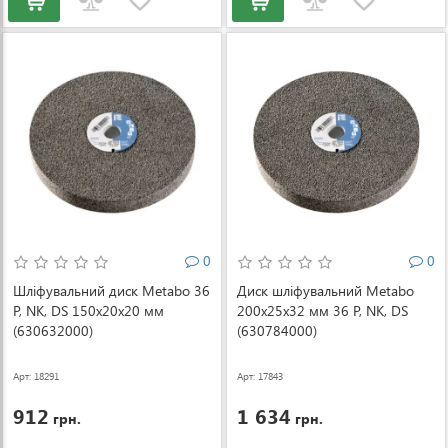
0
0
Шліфувальний диск Metabo 36
Диск шліфувальний Metabo
P, NK, DS 150x20x20 мм
200x25x32 мм 36 P, NK, DS
(630632000)
(630784000)
Арт: 18291
Арт: 17843
912
1 634
грн.
грн.