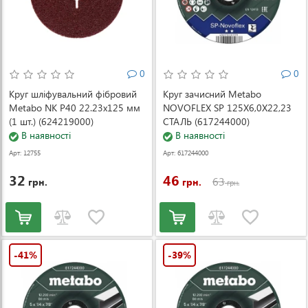
0
0
Круг шліфувальний фібровий
Круг зачисний Metabo
Metabo NK P40 22.23x125 мм
NOVOFLEX SP 125X6,0X22,23
(1 шт.) (624219000)
СТАЛЬ (617244000)
В наявності
В наявності
Арт: 12755
Арт: 617244000
32
46
63
грн.
грн.
грн.
-41%
-39%