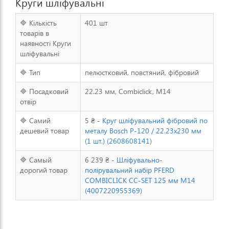
Круги шліфувальні
🔷 Кількість
401 шт
товарів в
наявності Круги
шліфувальні
🔷 Тип
пелюстковий, повстяний, фібровий
🔷 Посадковий
22.23 мм, Combiclick, M14
отвір
🔷 Самий
5 ₴ -
Круг шліфувальний фібровий по
дешевий товар
металу Bosch P-120 / 22.23x230 мм
(1 шт.) (2608608141)
🔷 Самый
6 239 ₴ -
Шліфувально-
дорогий товар
полірувальний набір PFERD
COMBICLICK CC-SET 125 мм M14
(4007220955369)