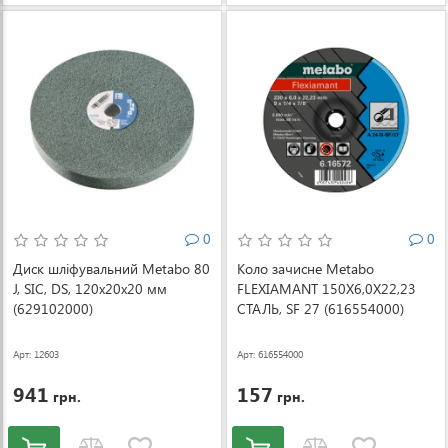
0
0
Диск шліфувальний Metabo 80
Коло зачисне Metabo
J, SIC, DS, 120x20x20 мм
FLEXIAMANT 150X6,0X22,23
(629102000)
СТАЛЬ, SF 27 (616554000)
Арт: 12603
Арт: 616554000
941
157
грн.
грн.