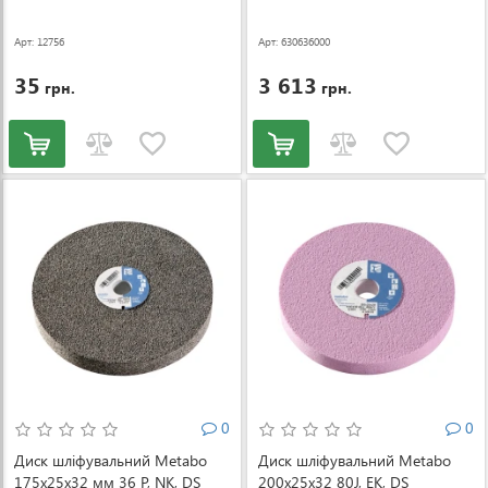
Арт: 12756
Арт: 630636000
35
3 613
грн.
грн.
0
0
Диск шліфувальний Metabo
Диск шліфувальний Metabo
175x25x32 мм 36 P, NK, DS
200x25x32 80J, EK, DS