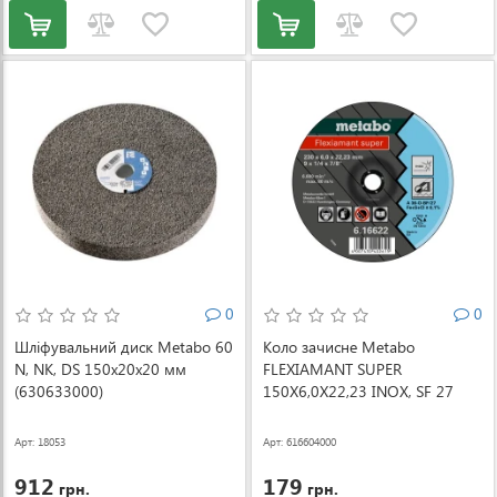
0
0
Шліфувальний диск Metabo 60
Коло зачисне Metabo
N, NK, DS 150x20x20 мм
FLEXIAMANT SUPER
(630633000)
150X6,0X22,23 INOX, SF 27
(616604000)
Арт: 18053
Арт: 616604000
912
179
грн.
грн.