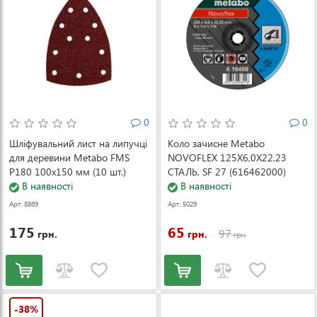
0
0
Шліфувальний лист на липучці
Коло зачисне Metabo
для деревини Metabo FMS
NOVOFLEX 125X6,0X22,23
P180 100x150 мм (10 шт.)
СТАЛЬ, SF 27 (616462000)
(625608000)
В наявності
В наявності
Арт: 8869
Арт: 5029
175
65
97
грн.
грн.
грн.
-38%