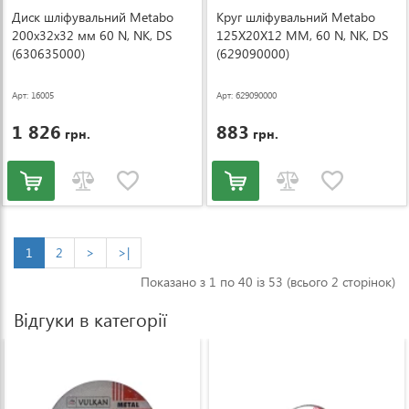
Диск шліфувальний Metabo
Круг шліфувальний Metabo
200x32x32 мм 60 N, NK, DS
125X20X12 ММ, 60 N, NK, DS
(630635000)
(629090000)
Арт: 16005
Арт: 629090000
1 826
883
грн.
грн.
1
2
>
>|
Показано з 1 по 40 із 53 (всього 2 сторінок)
Відгуки в категорії