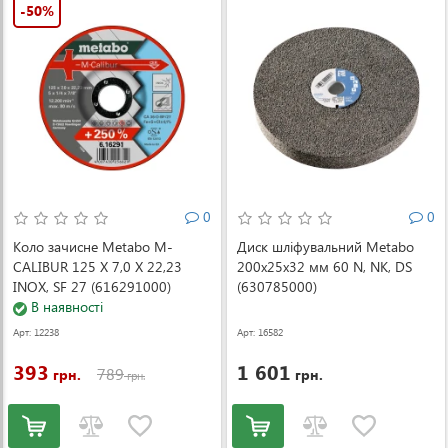
-50%
0
0
Коло зачисне Metabo M-
Диск шліфувальний Metabo
CALIBUR 125 X 7,0 X 22,23
200x25x32 мм 60 N, NK, DS
INOX, SF 27 (616291000)
(630785000)
В наявності
Арт: 12238
Арт: 16582
393
1 601
789
грн.
грн.
грн.