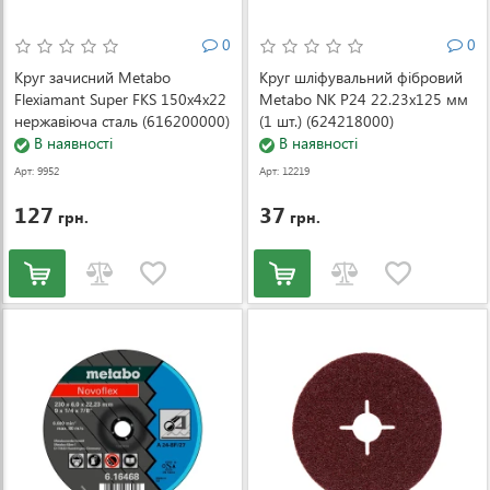
0
0
Круг зачисний Metabo
Круг шліфувальний фібровий
Flexiamant Super FKS 150x4x22
Metabo NK P24 22.23x125 мм
нержавіюча сталь (616200000)
(1 шт.) (624218000)
В наявності
В наявності
Арт: 9952
Арт: 12219
127
37
грн.
грн.