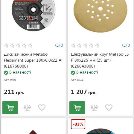
0
0
Диск зачисний Metabo
Шліфувальний круг Metabo LS
Flexiamant Super 180x6,0x22 Al
P 80x225 мм (25 шт.)
(616760000)
(626643000)
В наявності
В наявності
Арт: 9408
Арт: 8715
211
1 207
грн.
грн.
-33%