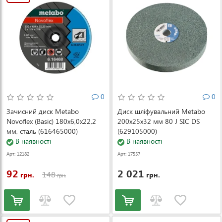
0
0
Зачисний диск Metabo
Диск шліфувальний Metabo
Novoflex (Basic) 180x6,0x22,2
200x25x32 мм 80 J SIC DS
мм, сталь (616465000)
(629105000)
В наявності
В наявності
Арт: 12182
Арт: 17557
92
2 021
148
грн.
грн.
грн.