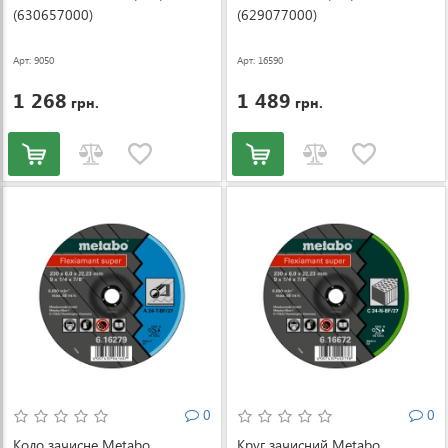
(630657000)
(629077000)
Арт: 9050
Арт: 16590
1 268
1 489
грн.
грн.
0
0
Коло зачисне Metabo
Круг зачисний Metabo