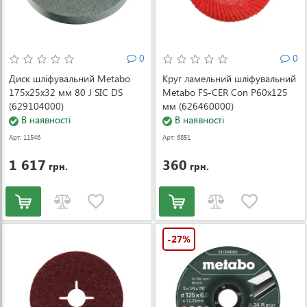
0
0
Диск шліфувальний Metabo
Круг ламельний шліфувальний
175x25x32 мм 80 J SIC DS
Metabo FS-CER Con P60x125
(629104000)
мм (626460000)
В наявності
В наявності
Арт: 11546
Арт: 6851
1 617
360
грн.
грн.
-27%