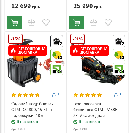
12 699
25 990
грн.
грн.
-15%
-21%
12
12
БЕЗКОШТОВНА
БЕЗКОШТОВНА
ДОСТАВКА
ДОСТАВКА
12
12
24
24
3
3
Садовий подрібнювач
Газонокосарка
GTM DS2800/45 KIT +
бензинова GTM LM53E-
подовжувач 10м
SP-V самохідна з
(DS2800/45_KIT+ext.cord)
В наявності
електростартером та
В наявності
регулюванням швидкості
Арт: 83871
Арт: 83280