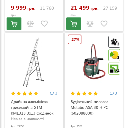
(LM53E-SP-V)
9 999
21 499
11 760
27 159
грн.
грн.
грн.
грн.
-27%
3
3
24
3
3
Драбина алюмінієва
Будівельний пилосос
трисекційна GTM
Metabo ASA 30 H PC
KME313 3x13 сходинок
(602088000)
3.53-8.93м (KME313)
Немає в наявності
Арт: 39950
Арт: 3526