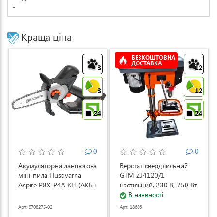
-
Краща ціна
БЕЗКОШТОВНА
ДОСТАВКА
3
12
3
12
24
24
0
0
Акумуляторна ланцюгова
Верстат свердлильний
міні-пила Husqvarna
GTM ZJ4120/1
Aspire P8X-P4A KIT (АКБ і
настільний, 230 В, 750 Вт
ЗП) (9708275-02)
(ZJ4120/1)
В наявності
Арт: 9708275-02
Арт: 18686