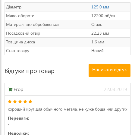
Діаметр
125.0 мм
Макс. обороти
12200 об/хв
Матеріал, що обробляється
Сталь
Посадковий отвір
22.23 мм
Товщина диска
1.6 мм
Стан товару
Новий
Написати відгук
Відгуки про товар
Егор
22.03.2019
хороший круг для обычного метала, не хуже боша или других
Переваги:
-
Недоліки: