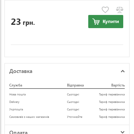
23
грн.
Купити
Доставка
Служба
Відправка
Вартість
Нова пошта
Сьогодні
Тариф перевізника
Delivery
Сьогодні
Тариф перевізника
Укрпошта
Сьогодні
Тариф перевізника
Самовивіз з наших магазинів
Уточнюйте
Тариф перевізника
Оплата