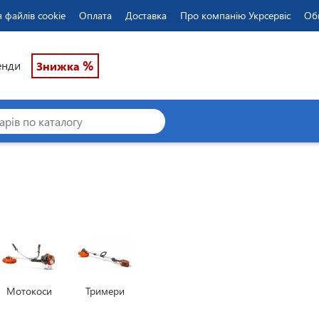
 файлів cookie
Оплата
Доставка
Про компанію Укрсервіс
Об
%
енди
Знижка
Мотокоси
Тримери