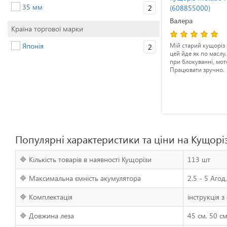
35 мм
2
(608855000)
(608855000)
Артем
Валера
Країна торгової марки
Японія
?
Вже 2 сезони підряд використовую
Мій старий кущоріз 
2
цей кущоріз, він справляється з усім.
цей йде як по маслу
Мінімальний знос, тому однозначно
при блокуванні, мот
виправдовує свою ціну.
Працювати зручно.
Популярні характеристики та ціни на Кущорі
🔷 Кількість товарів в наявності Кущорізи
113 шт
🔷 Максимальна ємність акумулятора
2.5 - 5 Агод
🔷 Комплектація
інструкція з
🔷 Довжина леза
45 см, 50 см