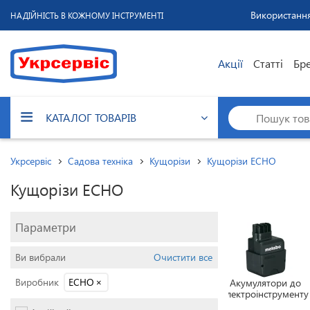
Використання
НАДІЙНІСТЬ В КОЖНОМУ ІНСТРУМЕНТІ
Акції
Статті
Бр
КАТАЛОГ ТОВАРІВ
Укрсервіс
Садова техніка
Кущорізи
Кущорізи ECHO
Кущорізи ECHO
Параметри
Ви вибрали
Очистити все
Виробник
ECHO
×
Акумулятори до
електроінструменту