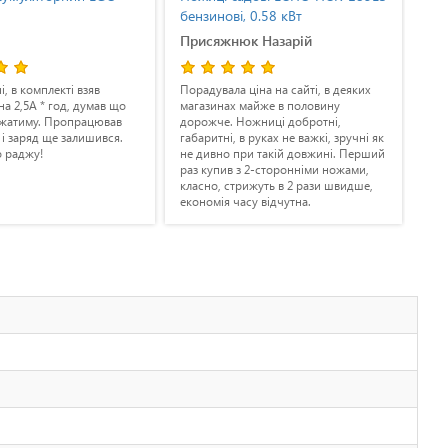
бензинові, 0.58 кВт
бен
Присяжнюк Назарій
Охо
ні, в комплекті взяв
Порадувала ціна на сайті, в деяких
По 
на 2,5А * год, думав що
магазинах майже в половину
опт
джатиму. Пропрацював
дорожче. Ножниці добротні,
бач
 і заряд ще залишився.
габаритні, в руках не важкі, зручні як
їх 
 раджу!
не дивно при такій довжині. Перший
під
раз купив з 2-сторонніми ножами,
нія
класно, стрижуть в 2 рази швидше,
нев
економія часу відчутна.
піс
нас