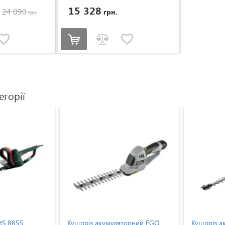
15 328
24 090
грн.
грн.
егорії
HS 8855
Кущоріз акумуляторний EGO
Кущоріз а