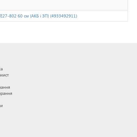
27-802 60 см (АКБ і ЗП) (4933492911)
ка
ахист
нання
ирання
ли