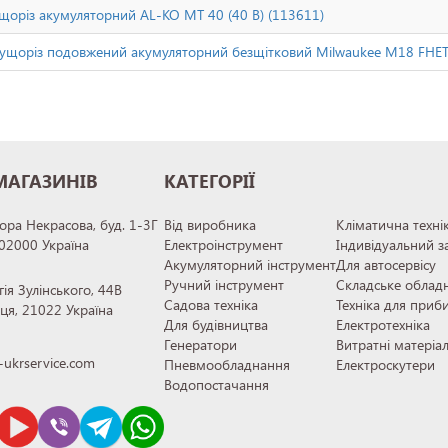
щоріз акумуляторний AL-KO MT 40 (40 В) (113611)
ущоріз подовжений акумуляторний безщітковий Milwaukee M18 FHETE
МАГАЗИНІВ
КАТЕГОРІЇ
тора Некрасова, буд. 1-3Г
Від виробника
Кліматична техні
 02000 Україна
Електроінструмент
Індивідуальний з
Акумуляторний інструмент
Для автосервісу
Ручний інструмент
Складське облад
гія Зулінського, 44В
Садова техніка
Техніка для приб
иця, 21022 Україна
Для будівництва
Електротехніка
Генератори
Витратні матеріа
ukrservice.com
Пневмообладнання
Електроскутери
Водопостачання