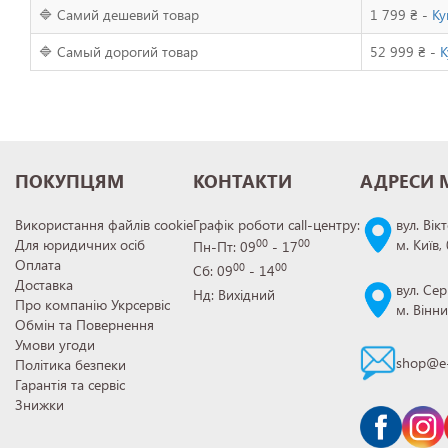
🔷 Самий дешевий товар
1 799 ₴ -
Ку
🔷 Самый дорогий товар
52 999 ₴ -
К
ПОКУПЦЯМ
КОНТАКТИ
АДРЕСИ 
Використання файлів cookie
Графік роботи call-центру:
вул. Вік
Для юридичних осіб
м. Київ,
00
00
Пн-Пт: 09
- 17
Оплата
00
00
Сб: 09
- 14
Доставка
вул. Сер
Нд: Вихідний
Про компанію Укрсервіс
м. Вінн
Обмін та Повернення
Умови угоди
shop@e-
Політика безпеки
Гарантія та сервіс
Знижки