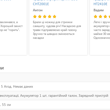
CHT2001E
HT2410E
Антон
Вадим
захлинався, а
Брали ці ножиці для стрижки
Легкі і зруч
. Хороший захист
самшиту, чудова річ! Насадкою для
акумулятор 
ор не "горить".
трави підправляємо край газону.
часто заря
Зручно та швидко змінюються
майже 30 хв
насадки
Однозначно
зи
, 5 Агод, Немає даних
 експлуатації, Акумулятор 1 шт, гарантійний талон, Зарядний пристрій
, 55 см