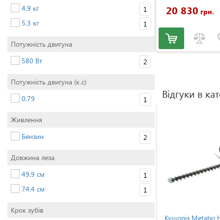
4.9 кг
20 830
1
грн.
5.3 кг
1
Потужність двигуна
580 Вт
2
Потужність двигуна (к.с)
Відгуки в кат
0.79
1
Живлення
Бензин
2
Довжина леза
49.9 см
1
74.4 см
1
Крок зубів
 EGO
Кущоріз Metabo HS 8855
Кущоріз Metabo 