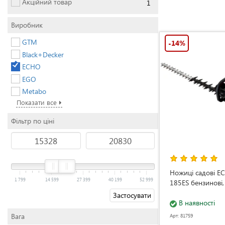
Акційний товар
1
Виробник
GTM
-14%
Black+Decker
ECHO
EGO
Metabo
Показати все
Фільтр по ціні
Ножиці садові E
1 799
14 599
27 399
40 199
52 999
185ES бензинові,
Застосувати
В наявності
Вага
Арт: 81759