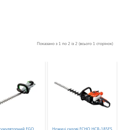
Показано з 1 по 2 із 2 (всього 1 сторінок)
кумуляторний EGO
Ножиці садові ECHO HCR-185ES
Но