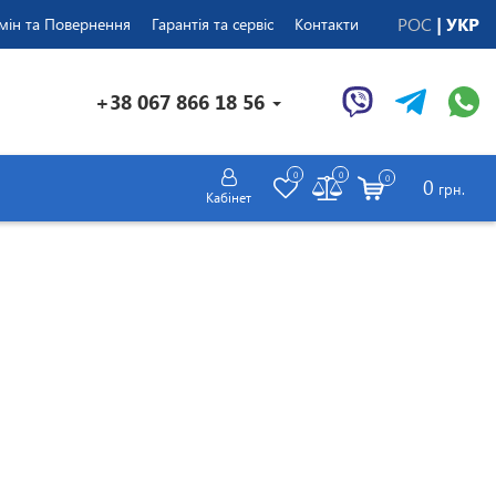
РОС
УКР
мін та Повернення
Гарантія та сервіс
Контакти
+38 067 866 18 56
0
0
0
0
грн.
Кабінет