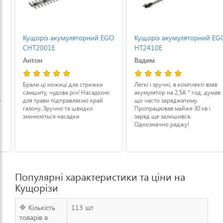
Кущоріз акумуляторний EGO
Кущоріз акумуляторний EGO
CHT2001E
HT2410E
Антон
Вадим
Брали ці ножиці для стрижки
Легкі і зручні, в комплекті взяв
самшиту, чудова річ! Насадкою
акумулятор на 2,5А * год, думав
для трави підправляємо край
що часто заряджатиму.
газону. Зручно та швидко
Пропрацював майже 30 хв і
змінюються насадки
заряд ще залишився.
Однозначно раджу!
Популярні характеристики та ціни на
Кущорізи
🔷 Кількість
113 шт
товарів в