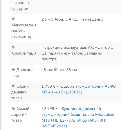
наявності
Кущорізи
🔷
2.5 - 5 Агод, 5 Агод, Немає даних
Максимальна
ємність
акумулятора
🔷
інструкція з експлуатації, Акумулятор 1
Комплектація
шт, гарантійний талон, Зарядний
пристрій
🔷 Довжина
45 см, 50 см, 55 см
леза
🔷 Самий
1 799 ₴ -
Кущоріз акумуляторний AL-KO
дешевий
MT 40 (40 В) (113611)
товар
🔷 Самый
52 999 ₴ -
Кущоріз подовжений
дорогий
акумуляторний безщітковий Milwaukee
товар
M18 FHETE27-802 60 см (АКБ і ЗП)
(4933492911)