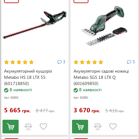
3
3
Акумуляторний кущоріз
Акумуляторні садові ножиці
Metabo HS 18 LTX 55
Metabo SGS 18 LTX Q
(601718850)
(601609850)
В наявності
В наявності
Арт: 83893
Арт: 82985
5 665
3 670
8 477
5 416
грн.
грн.
грн.
грн.