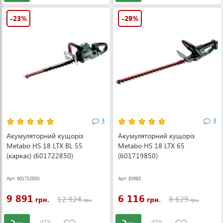
-23%
-29%
3
3
Акумуляторний кущоріз
Акумуляторний кущоріз
Metabo HS 18 LTX BL 55
Metabo HS 18 LTX 65
(каркас) (601722850)
(601719850)
Арт: 601722850
Арт: 83982
9 891
6 116
12 924
8 629
грн.
грн.
грн.
грн.