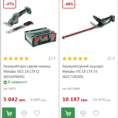
-27%
-36%
3
3
Акумуляторні садові ножиці
Акумуляторний кущоріз
Metabo SGS 18 LTX Q
Metabo HS 18 LTX 55
(601609840)
(601718500)
В наявності
Арт: 83573
Арт: 601718500
5 042
10 197
6 885
15 876
грн.
грн.
грн.
грн.