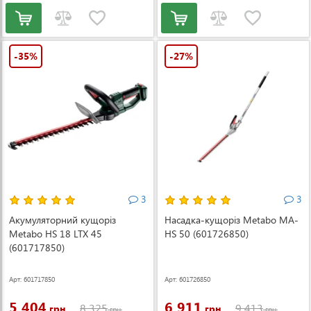
-35%
-27%
3
3
Акумуляторний кущоріз
Насадка-кущоріз Metabo MA-
Metabo HS 18 LTX 45
HS 50 (601726850)
(601717850)
Арт: 601717850
Арт: 601726850
5 404
6 911
8 325
9 413
грн.
грн.
грн.
грн.