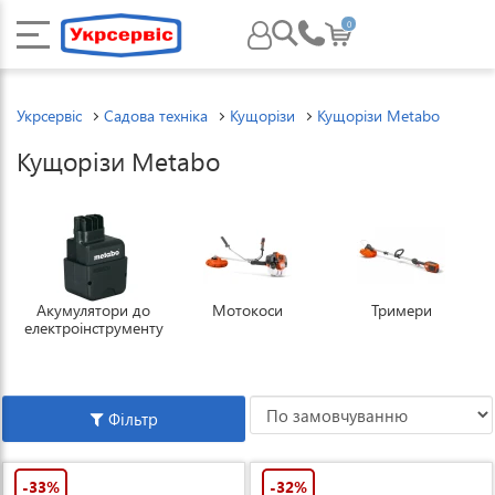
0
Укрсервіс
Садова техніка
Кущорізи
Кущорізи Metabo
Кущорізи Metabo
Акумулятори до
Мотокоси
Тримери
електроінструменту
Фільтр
-33%
-32%