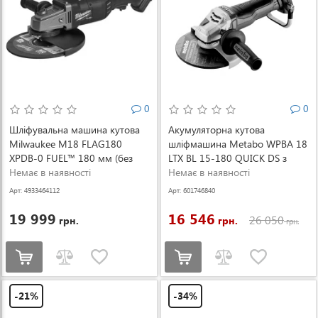
0
0
Шліфувальна машина кутова
Акумуляторна кутова
Milwaukee M18 FLAG180
шліфмашина Metabo WPBA 18
XPDB-0 FUEL™ 180 мм (без
LTX BL 15-180 QUICK DS з
АКБ і ЗП) (4933464112)
Немає в наявності
кейсом METABOX 165 L
Немає в наявності
(601746840)
Арт: 4933464112
Арт: 601746840
19 999
16 546
26 050
грн.
грн.
грн.
-21%
-34%