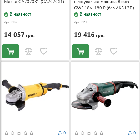
Makita GA7070X1 (GA7070X1)
шліфувальна машина Bosch
GWS 18V-180 P (без АКБ і ЗП)
В наявності
(06019H6L01)
В наявності
Арт: 3406
Арт: 3441
14 057
19 416
грн.
грн.
0
0