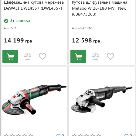
Шліфмашина кутова мережева
Кутова шліфувальна машина
DeWALT DWE4557 (DWE4557)
Metabo W 26-180 MVT New
(606473260)
В наявності
Арт: 2776
Арт: 606473260
14 199
12 598
грн.
грн.
0
0