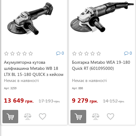
0
0
Акумуляторна кутова
Болгарка Metabo WEA 19-180
шліфмашина Metabo WB 18
Quick RT (601095000)
LTX BL 15-180 QUICK з кейсом
METABOX 165 L (601735840)
Немає в наявності
Немає в наявності
Арт: 3259
Арт: 886
13 649
9 279
17 193
14 152
грн.
грн.
грн.
грн.