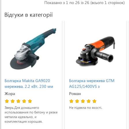
Показано з 1 по 26 із 26 (всього 1 сторінок)
Відгуки в категорії
Болгарка мережева GTM
Болгарка мережева GTM
AG125/1400VS з
AG125/900VS з
регулюванням обертів і
регулюванням обертів і
Роман
Микола
плавним пуском
плавним пуском
(AG125/1400VS)
(AG125/900VS)
Не підвела по якості.
Невелика, неважка. Потужна,
робота і взагалі можливсті
болгарки на рівні більш
розкручених брендів, а ціна в
рази менша. Раджу, хорошо