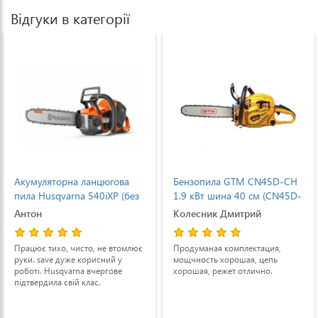
Відгуки в категорії
Бензопила GTM CN45D-CH
Бензопила ECHO CS-
з
1.9 кВт шина 40 см (CN45D-
2511TES 1.1 кВт, 25 см (CS
CH)
2511TES)
Колесник Дмитрий
Александр
ює
Продуманая комплектация,
Работал с 2005 года разными
мощчность хорошая, цепь
бензопилами. Мини- пилы Оле
хорошая, режет отлично.
мак и Штиль тоже быстрые, но
Эхо полегче. Рекомендую,
особенно для работы на высот