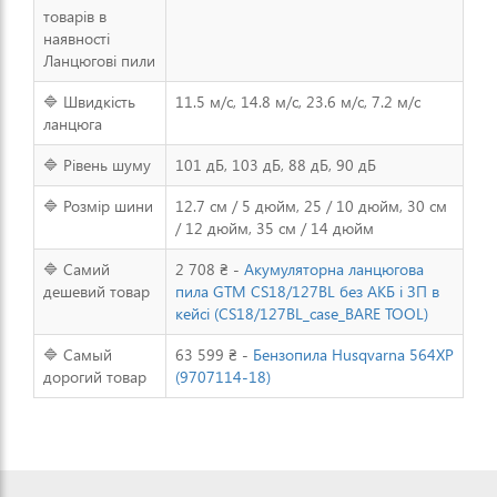
товарів в
наявності
Ланцюгові пили
🔷 Швидкість
11.5 м/с, 14.8 м/с, 23.6 м/с, 7.2 м/с
ланцюга
🔷 Рівень шуму
101 дБ, 103 дБ, 88 дБ, 90 дБ
🔷 Розмір шини
12.7 см / 5 дюйм, 25 / 10 дюйм, 30 см
/ 12 дюйм, 35 см / 14 дюйм
🔷 Самий
2 708 ₴ -
Акумуляторна ланцюгова
дешевий товар
пила GTM CS18/127BL без АКБ і ЗП в
кейсі (CS18/127BL_case_BARE TOOL)
🔷 Самый
63 599 ₴ -
Бензопила Husqvarna 564XP
дорогий товар
(9707114-18)