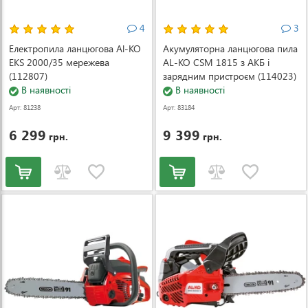
4
3
Електропила ланцюгова Al-KO
Акумуляторна ланцюгова пила
EKS 2000/35 мережева
AL-KO CSM 1815 з АКБ і
(112807)
зарядним пристроєм (114023)
В наявності
В наявності
Арт: 81238
Арт: 83184
6 299
9 399
грн.
грн.