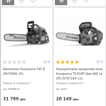
0
3
Бензопила Husqvarna 545 II
Акумуляторна ланцюгова пила
(9676906-35)
Husqvarna T535iXP (без АКБ та
ЗП) (9707164-12)
Немає в наявності
Немає в наявності
Арт: 9676906-35
Арт: 83427
31 799
20 149
грн.
грн.