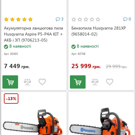
3
0
Акумуляторна ланцюгова пила
Бензопила Husqvarna 281XP
Husqvarna Aspire P5-P4A KIT +
(9658014-02)
АКБ і ЗП (9706213-05)
В наявності
В наявності
Арт: 83455
Арт: 83708
7 449
25 999
29 999
грн.
грн.
грн.
-13%