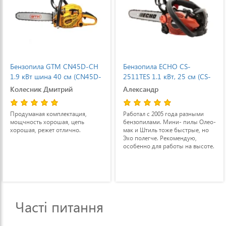
Бензопила GTM CN45D-CH
Бензопила ECHO CS-
1.9 кВт шина 40 см (CN45D-
2511TES 1.1 кВт, 25 см (CS-
CH)
2511TES)
Колесник Дмитрий
Александр
Продуманая комплектация,
Работал с 2005 года разными
мощчность хорошая, цепь
бензопилами. Мини- пилы Олео-
хорошая, режет отлично.
мак и Штиль тоже быстрые, но
Эхо полегче. Рекомендую,
особенно для работы на высоте.
Часті питання