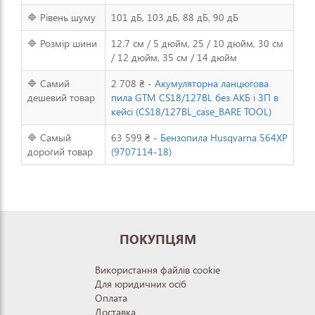
🔷 Рівень шуму
101 дБ, 103 дБ, 88 дБ, 90 дБ
🔷 Розмір шини
12.7 см / 5 дюйм, 25 / 10 дюйм, 30 см
/ 12 дюйм, 35 см / 14 дюйм
🔷 Самий
2 708 ₴ -
Акумуляторна ланцюгова
дешевий товар
пила GTM CS18/127BL без АКБ і ЗП в
кейсі (CS18/127BL_case_BARE TOOL)
🔷 Самый
63 599 ₴ -
Бензопила Husqvarna 564XP
дорогий товар
(9707114-18)
ПОКУПЦЯМ
Використання файлів cookie
Для юридичних осіб
Оплата
Доставка