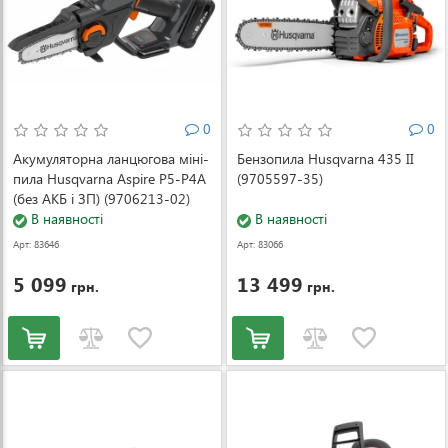
0
0
Акумуляторна ланцюгова міні-
Бензопила Husqvarna 435 II
пила Husqvarna Aspire P5-P4A
(9705597-35)
(без АКБ і ЗП) (9706213-02)
В наявності
В наявності
Арт: 83646
Арт: 83066
5 099
13 499
грн.
грн.