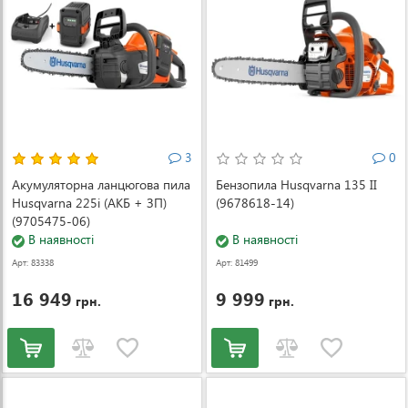
3
0
Акумуляторна ланцюгова пила
Бензопила Husqvarna 135 II
Husqvarna 225i (АКБ + ЗП)
(9678618-14)
(9705475-06)
В наявності
В наявності
Арт: 83338
Арт: 81499
16 949
9 999
грн.
грн.