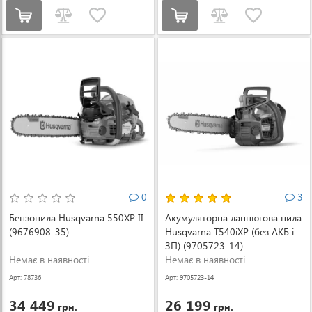
0
3
Бензопила Husqvarna 550XP II
Акумуляторна ланцюгова пила
(9676908-35)
Husqvarna T540iXP (без АКБ і
ЗП) (9705723-14)
Немає в наявності
Немає в наявності
Арт: 78736
Арт: 9705723-14
34 449
26 199
грн.
грн.