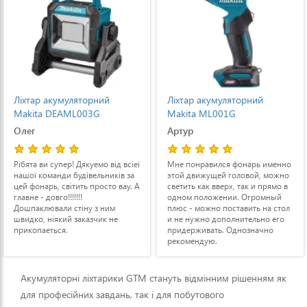
ний
Ліхтар акумуляторний
Ліхтар акумулято
G
Makita ML001G
FLC18/50 каркас
Артур
Владислав
мо від всіеї
Мне понравился фонарь именно
Добре стоїть, можна к
льників за
этой движущей головой, можно
підрегулювати, світит
росто вау. А
светить как вверх, так и прямо в
одном положении. Огромный
з ним
плюс - можно поставить на стол
чик не
и не нужно дополнительно его
придерживать. Однозначно
рекомендую.
Акумуляторні ліхтарики GTM стануть відмінним рішенням як
для професійних завдань, так і для побутового