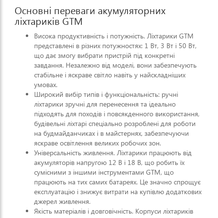
Основні переваги акумуляторних
ліхтариків GTM
Висока продуктивність і потужність. Ліхтарики GTM
представлені в різних потужностях: 1 Вт, 3 Вт і 50 Вт,
що дає змогу вибрати пристрій під конкретні
завдання. Незалежно від моделі, вони забезпечують
стабільне і яскраве світло навіть у найскладніших
умовах.
Широкий вибір типів і функціональність: ручні
ліхтарики зручні для перенесення та ідеально
підходять для походів і повсякденного використання,
будівельні ліхтарі спеціально розроблені для роботи
на будмайданчиках і в майстернях, забезпечуючи
яскраве освітлення великих робочих зон.
Універсальність живлення. Ліхтарики працюють від
акумуляторів напругою 12 В і 18 В, що робить їх
сумісними з іншими інструментами GTM, що
працюють на тих самих батареях. Це значно спрощує
експлуатацію і знижує витрати на купівлю додаткових
джерел живлення.
Якість матеріалів і довговічність. Корпуси ліхтариків