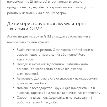
використання. Ці пристрої вирізняються високою
продуктивністю, надійністю і зручністю експлуатації, що
робить їх незамінними в різних сферах.
Де використовуються акумуляторні
ліхтарики GTM?
Акумуляторні ліхтарики GTM знаходять застосування в
найрізноманітніших сферах:
Будівництво та ремонт. Освітлюють робочі зони в
умовах недостатнього світла або повної його
відсутності.
Походи й активний відпочинок. Забезпечують
яскраве і тривале світло далеко від джерел
електроенергії.
Автосервіс. Допомагають освітлювати важкодоступні
ділянки автомобіля.
Домашнє господарство. Зручні для використання в
підвалах, гаражах і під час відключення електроенергії.
Охоронна діяльність. Ідеальні для патрулювання і
роботи в темний час доби.