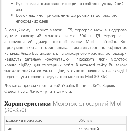
Руків'я має антиковзаюче покриття і забезпечує надійний
хват
Бойок надійно прикріплений до руків'я за допомогою
епоксидних клеїв
В офіційному інтернет-магазині ТД Укрсервіс можна недорого
купити слюсарний молоток вагою 500 г. ТД Укрсервіс -
авторизований дилер торгової марки Miol в Україні. Вся
продукція якісна і оригінальна, поставляється по офіційних
каналах. Якщо Вас цікавить ціна слюсарного молотка, менеджери
нададуть детальну консультацію і підкажуть, який молоток
краще підійде для слюсарних робіт. В каталозі сайту Ви також
зможете знайти актуальні ціни, уточнити наявність на складі і
переглянути правдиві відгуки про молоток Miol 30-350.
Доставка проводиться по всій Україні: Вінниця, Київ, Харків,
Одеса, Львів, Житомир та інші міста.
Характеристики
Молоток слюсарний Miol
(30-350)
Довжина пристрою
350 мм
Тип
слюсарний