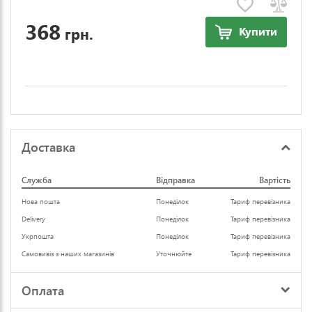
368
грн.
Купити
Доставка
Служба
Відправка
Вартість
Нова пошта
Понеділок
Тариф перевізника
Delivery
Понеділок
Тариф перевізника
Укрпошта
Понеділок
Тариф перевізника
Самовивіз з наших магазинів
Уточнюйте
Тариф перевізника
Оплата