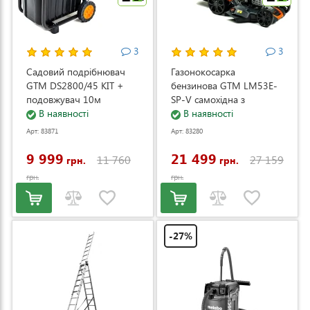
3
3
Садовий подрібнювач
Газонокосарка
GTM DS2800/45 KIT +
бензинова GTM LM53E-
подовжувач 10м
SP-V самохідна з
(DS2800/45_KIT+ext.cord)
В наявності
електростартером та
В наявності
регулюванням швидкості
Арт: 83871
Арт: 83280
(LM53E-SP-V)
9 999
21 499
11 760
27 159
грн.
грн.
грн.
грн.
-27%