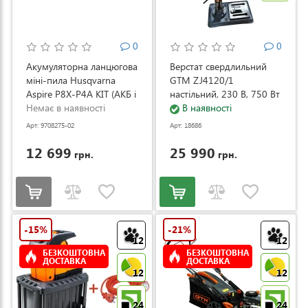
0
0
Акумуляторна ланцюгова
Верстат свердлильний
міні-пила Husqvarna
GTM ZJ4120/1
Aspire P8X-P4A KIT (АКБ і
настільний, 230 В, 750 Вт
ЗП) (9708275-02)
Немає в наявності
(ZJ4120/1)
В наявності
Арт: 9708275-02
Арт: 18686
12 699
25 990
грн.
грн.
-15%
-21%
12
12
БЕЗКОШТОВНА
БЕЗКОШТОВНА
ДОСТАВКА
ДОСТАВКА
12
12
24
24