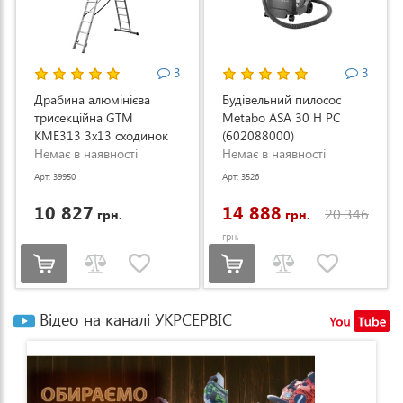
3
3
Драбина алюмінієва
Будівельний пилосос
трисекційна GTM
Metabo ASA 30 H PC
KME313 3x13 сходинок
(602088000)
3.53-8.93м (KME313)
Немає в наявності
Немає в наявності
Арт: 39950
Арт: 3526
10 827
14 888
20 346
грн.
грн.
грн.
Відео на каналі УКРСЕРВІС