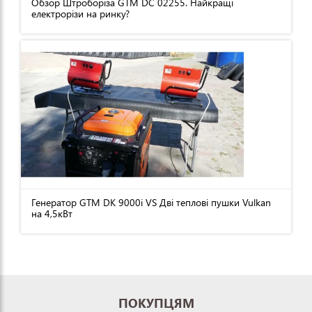
Обзор Штроборіза GTM DC 02255. Найкращі
електрорізи на ринку?
Генератор GTM DK 9000i VS Дві теплові пушки Vulkan
на 4,5кВт
ПОКУПЦЯМ