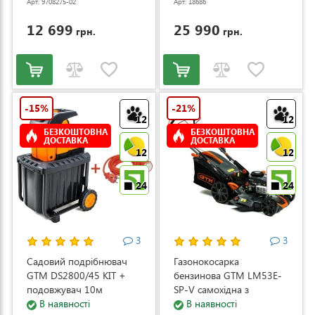
Арт: 9708275-02
Арт: 18686
12 699
25 990
грн.
грн.
-15%
-21%
12
12
БЕЗКОШТОВНА
БЕЗКОШТОВНА
ДОСТАВКА
ДОСТАВКА
12
12
24
24
3
3
Садовий подрібнювач
Газонокосарка
GTM DS2800/45 KIT +
бензинова GTM LM53E-
подовжувач 10м
SP-V самохідна з
(DS2800/45_KIT+ext.cord)
В наявності
електростартером та
В наявності