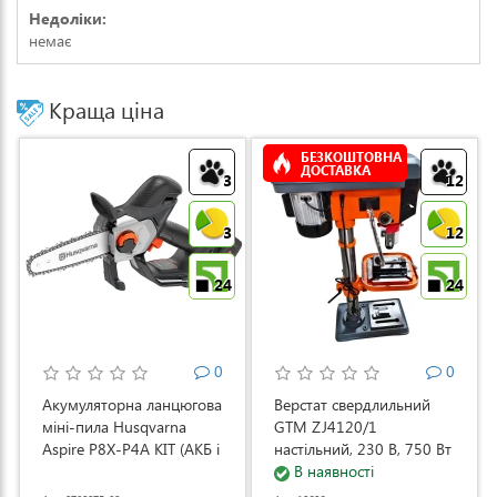
Недоліки:
немає
Краща ціна
БЕЗКОШТОВНА
ДОСТАВКА
3
12
3
12
24
24
0
0
Акумуляторна ланцюгова
Верстат свердлильний
міні-пила Husqvarna
GTM ZJ4120/1
Aspire P8X-P4A KIT (АКБ і
настільний, 230 В, 750 Вт
ЗП) (9708275-02)
(ZJ4120/1)
В наявності