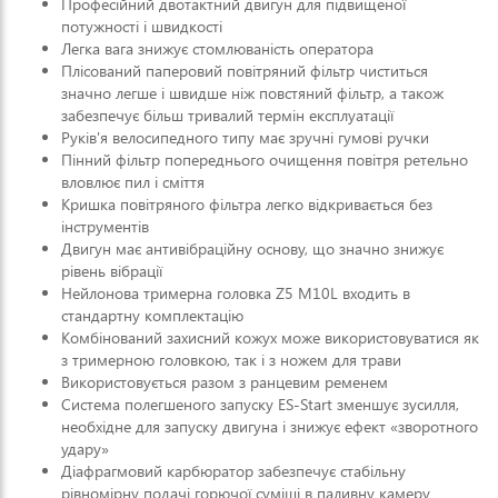
Професійний двотактний двигун для підвищеної
потужності і швидкості
Легка вага знижує стомлюваність оператора
Плісований паперовий повітряний фільтр чиститься
значно легше і швидше ніж повстяний фільтр, а також
забезпечує більш тривалий термін експлуатації
Руків'я велосипедного типу має зручні гумові ручки
Пінний фільтр попереднього очищення повітря ретельно
вловлює пил і сміття
Кришка повітряного фільтра легко відкривається без
інструментів
Двигун має антивібраційну основу, що значно знижує
рівень вібрації
Нейлонова тримерна головка Z5 M10L входить в
стандартну комплектацію
Комбінований захисний кожух може використовуватися як
з тримерною головкою, так і з ножем для трави
Використовується разом з ранцевим ременем
Система полегшеного запуску ES-Start зменшує зусилля,
необхідне для запуску двигуна і знижує ефект «зворотного
удару»
Діафрагмовий карбюратор забезпечує стабільну
рівномірну подачі горючої суміші в паливну камеру