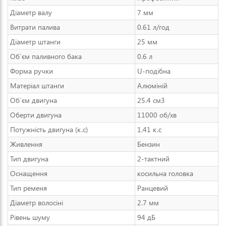
Діаметр валу
7 мм
Витрати палива
0.61 л/год
Діаметр штанги
25 мм
Об`єм паливного бака
0.6 л
Форма ручки
U-подібна
Матеріал штанги
Алюміній
Об`єм двигуна
25.4 см3
Оберти двигуна
11000 об/хв
Потужність двигуна (к.с)
1.41 к.с
Живлення
Бензин
Тип двигуна
2-тактний
Оснащення
косильна головка
Тип ременя
Ранцевий
Діаметр волосіні
2.7 мм
Рівень шуму
94 дБ