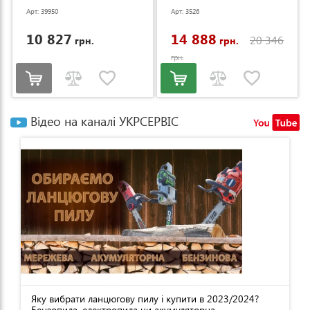
Арт: 39950
Арт: 3526
10 827
14 888
20 346
грн.
грн.
грн.
Відео на каналі УКРСЕРВІС
Яку вибрати ланцюгову пилу і купити в 2023/2024?
Бензопила, електропила чи акумуляторна...