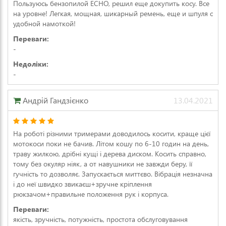
Пользуюсь бензопилой ECHO, решил еще докупить косу. Все
на уровне! Легкая, мощная, шикарный ремень, еще и шпуля с
удобной намоткой!
Переваги:
-
Недоліки:
-
Андрій Гандзієнко
13.04.2021
На роботі різними тримерами доводилось косити, краще цієї
мотокоси поки не бачив. Літом кошу по 6-10 годин на день,
траву жилкою, дрібні кущі і дерева диском. Косить справно,
тому без окуляр ніяк, а от навушники не завжди беру, її
гучність то дозволяє. Запускається миттєво. Вібрація незначна
і до неї швидко звикаєш+зручне кріплення
рюкзачом+правильне положення рук і корпуса.
Переваги:
якість, зручність, потужність, простота обслуговування