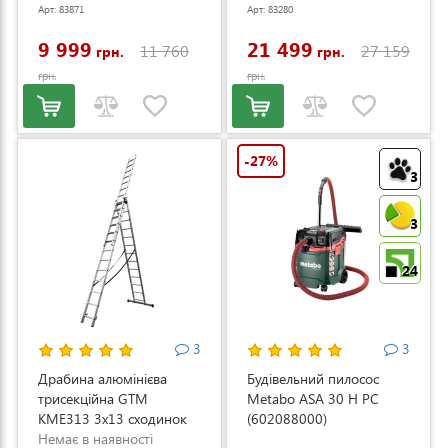
регулюванням швидкості
Арт: 83871
Арт: 83280
(LM53E-SP-V)
9 999
21 499
11 760
27 159
грн.
грн.
грн.
грн.
-27%
3
3
24
3
3
Драбина алюмінієва
Будівельний пилосос
трисекційна GTM
Metabo ASA 30 H PC
KME313 3x13 сходинок
(602088000)
3.53-8.93м (KME313)
Немає в наявності