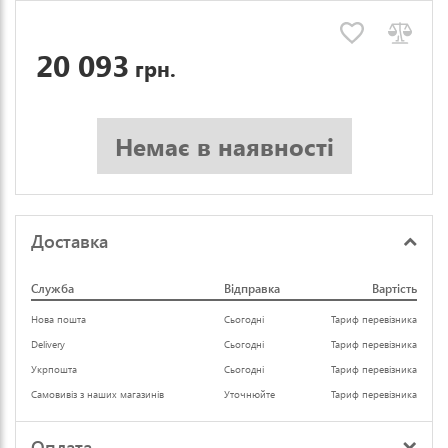
20 093
грн.
Немає в наявності
Доставка
Служба
Відправка
Вартість
Нова пошта
Сьогодні
Тариф перевізника
Delivery
Сьогодні
Тариф перевізника
Укрпошта
Сьогодні
Тариф перевізника
Самовивіз з наших магазинів
Уточнюйте
Тариф перевізника
Оплата