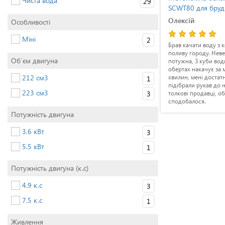
Чиста вода
29
и
SCCP50 для хімікатів
SCWT80 для бруд
Роман
Олексій
Особливості
Міні
2
ую в
Рама хороша, міцна, ручний стартер
Брав качати воду з 
нню
доволі комфортний, не відірвався з
поливу городу. Неве
Об`єм двигуна
можу
першого використання.
потужна, 3 куби вод
ьнік
Перекачували хімію для обробки
обертах накачує за 
212 см3
ь не має.
поля, справилася гарно. Радий, що
хвилин, мені достат
1
м
купив саме її.
підібрали рукав до не
223 см3
3
оції. В
толкові продавці, о
олі полу
сподобалося.
Потужність двигуна
3.6 кВт
3
5.5 кВт
1
Потужність двигуна (к.с)
4.9 к.с
3
7.5 к.с
1
Живлення