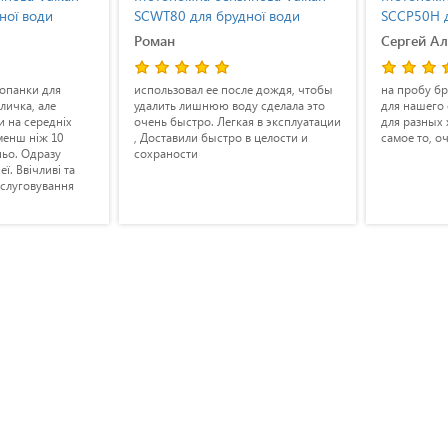
ної води
SCWT80 для брудної води
SCCP50H дл
двигуном 
Роман
Сергей А
копанки для
использовал ее после дождя, чтобы
на пробу бр
личка, але
удалить лишнюю воду сделала это
для нашего 
и на середніх
очень быстро. Легкая в эксплуатации
для разных 
менш ніж 10
, Доставили быстро в целости и
самое то, о
ньо. Одразу
сохраности
ї. Ввічливі та
бслуговування