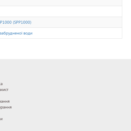
P1000 (SPP1000)
забрудненої води
ка
ахист
нання
ирання
ли