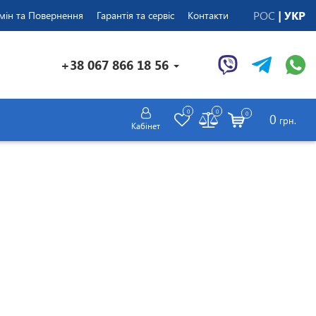
РОС
УКР
мін та Повернення
Гарантія та сервіс
Контакти
+38 067 866 18 56
0
0
0
0
грн.
Кабінет