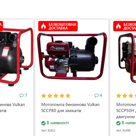
А
БЕЗКОШТОВНА
БЕЗК
ДОСТАВКА
ДОСТА
7
4
инова Vulkan
Мотопомпа бензинова Vulkan
Мотопомп
атів
SCCP80 для хімікатів
SCCP50H д
двигуном
В наявності
В наявн
Арт: 81811
Арт: 81498