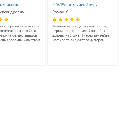
я хімікатів з
SCWP50 для чистої води
FP
Honda GX 160
лександрович
Роман К.
Ст
али пару таких мотопомп
Замовляємо вже другу для поливу,
Лег
фермерского хозяйства,
перша пропрацювала 3 роки без
вод
химикатов, пестицидов
жодних нарікань. Вчасно заміняйте
про
чень довольны качеством
мастило та слідкуйте за фільтром!
гло
дов