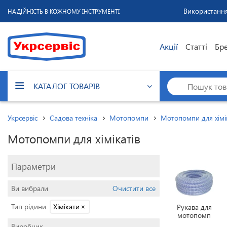
Використання
НАДІЙНІСТЬ В КОЖНОМУ ІНСТРУМЕНТІ
Акції
Статті
Бр
КАТАЛОГ ТОВАРІВ
Укрсервіс
Садова техніка
Мотопомпи
Мотопомпи для хімі
Мотопомпи для хімікатів
Параметри
Ви вибрали
Очистити все
Тип рідини
Хімікати
×
Рукава для
мотопомп
Виробник