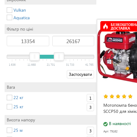
Vulkan
Aquatica
БЕЗКОШТОВН
ДОСТАВКА
Фільтр по ціні
1 636
11 668
21 701
31 733
41 765
Застосувати
Вага
22 кг
1
Мотопомпа бенз
25 кг
3
SCCP50 для хімік
Висота напору
В наявності
25 м
3
Арт: 79162