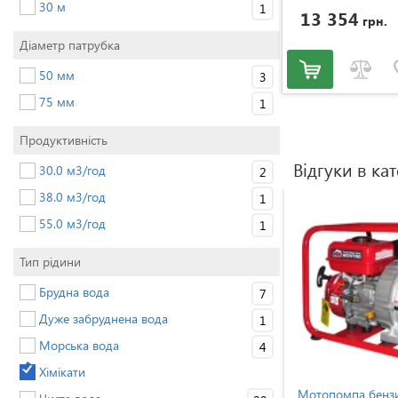
30 м
1
13 354
грн.
Діаметр патрубка
50 мм
3
75 мм
1
Продуктивність
Відгуки в кат
30.0 м3/год
2
38.0 м3/год
1
55.0 м3/год
1
Тип рідини
Брудна вода
7
Дуже забруднена вода
1
Морська вода
4
Хімікати
ulkan
Мотопомпа бензинова Vulkan
Мотопомпа бензи