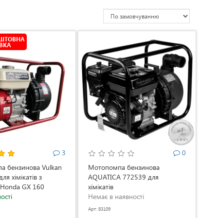
ОШТОВНА
ВКА
3
0
а бензинова Vulkan
Мотопомпа бензинова
ля хімікатів з
AQUATICA 772539 для
 Honda GX 160
хімікатів
ості
Немає в наявності
Арт: 83109