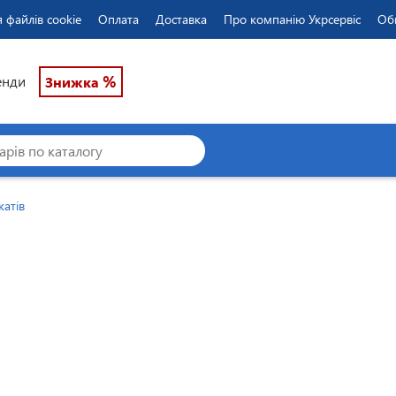
 файлів cookie
Оплата
Доставка
Про компанію Укрсервіс
Об
%
енди
Знижка
катів