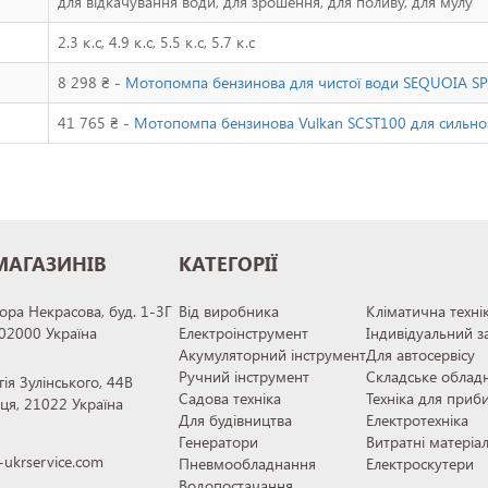
для відкачування води, для зрошення, для поливу, для мулу
2.3 к.с, 4.9 к.с, 5.5 к.с, 5.7 к.с
8 298 ₴ -
Мотопомпа бензинова для чистої води SEQUOIA SP
41 765 ₴ -
Мотопомпа бензинова Vulkan SCST100 для сильно
МАГАЗИНІВ
КАТЕГОРІЇ
тора Некрасова, буд. 1-3Г
Від виробника
Кліматична техні
 02000 Україна
Електроінструмент
Індивідуальний з
Акумуляторний інструмент
Для автосервісу
Ручний інструмент
Складське облад
гія Зулінського, 44В
Садова техніка
Техніка для приб
иця, 21022 Україна
Для будівництва
Електротехніка
Генератори
Витратні матеріа
ukrservice.com
Пневмообладнання
Електроскутери
Водопостачання