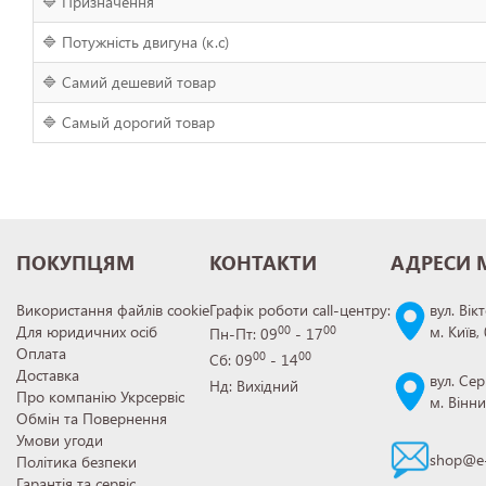
🔷 Призначення
🔷 Потужність двигуна (к.с)
🔷 Самий дешевий товар
🔷 Самый дорогий товар
ПОКУПЦЯМ
КОНТАКТИ
АДРЕСИ 
Використання файлів cookie
Графік роботи call-центру:
вул. Вік
Для юридичних осіб
м. Київ,
00
00
Пн-Пт: 09
- 17
Оплата
00
00
Сб: 09
- 14
Доставка
вул. Сер
Нд: Вихідний
Про компанію Укрсервіс
м. Вінн
Обмін та Повернення
Умови угоди
shop@e-
Політика безпеки
Гарантія та сервіс