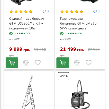
3
3
Садовий подрібнювач
Газонокосарка
GTM DS2800/45 KIT +
бензинова GTM LM53E-
подовжувач 10м
SP-V самохідна з
(DS2800/45_KIT+ext.cord)
В наявності
електростартером та
В наявності
регулюванням швидкості
Арт: 83871
Арт: 83280
(LM53E-SP-V)
9 999
21 499
11 760
27 159
грн.
грн.
грн.
грн.
-27%