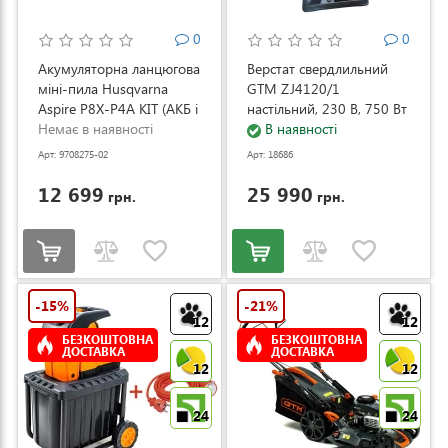
0
0
Акумуляторна ланцюгова
Верстат свердлильний
міні-пила Husqvarna
GTM ZJ4120/1
Aspire P8X-P4A KIT (АКБ і
настільний, 230 В, 750 Вт
ЗП) (9708275-02)
Немає в наявності
(ZJ4120/1)
В наявності
Арт: 9708275-02
Арт: 18686
12 699
25 990
грн.
грн.
-15%
-21%
12
12
БЕЗКОШТОВНА
БЕЗКОШТОВНА
ДОСТАВКА
ДОСТАВКА
12
12
24
24