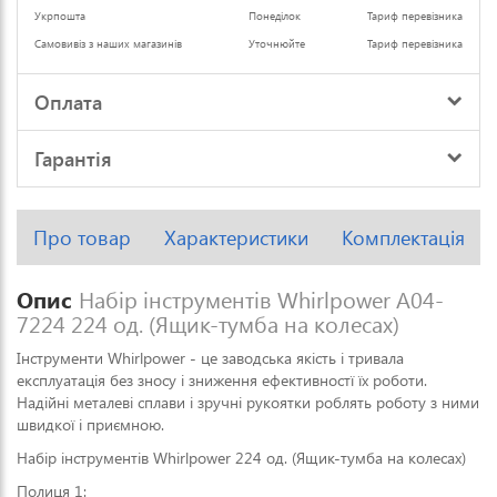
Укрпошта
Понеділок
Тариф перевізника
Самовивіз з наших магазинів
Уточнюйте
Тариф перевізника
Оплата
Гарантія
Про товар
Характеристики
Комплектація
Опис
Набір інструментів Whirlpower A04-
7224 224 од. (Ящик-тумба на колесах)
Інструменти Whirlpower - це заводська якість і тривала
експлуатація без зносу і зниження ефективностї їх роботи.
Надійні металеві сплави і зручні рукоятки роблять роботу з ними
швидкої і приємною.
Набір інструментів Whirlpower 224 од. (Ящик-тумба на колесах)
Полиця 1: