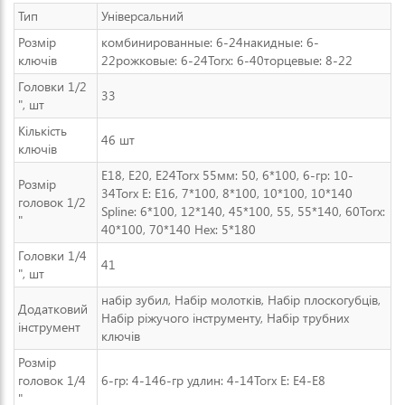
Тип
Універсальний
Розмір
комбинированные: 6-24накидные: 6-
ключів
22рожковые: 6-24Torx: 6-40торцевые: 8-22
Головки 1/2
33
", шт
Кількість
46 шт
ключів
E18, E20, E24Torx 55мм: 50, 6*100, 6-гр: 10-
Розмір
34Torx E: E16, 7*100, 8*100, 10*100, 10*140
головок 1/2
Spline: 6*100, 12*140, 45*100, 55, 55*140, 60Torx:
"
40*100, 70*140 Hex: 5*180
Головки 1/4
41
", шт
набір зубил, Набір молотків, Набір плоскогубців,
Додатковий
Набір ріжучого інструменту, Набір трубних
інструмент
ключів
Розмір
головок 1/4
6-гр: 4-146-гр удлин: 4-14Torx E: E4-E8
"