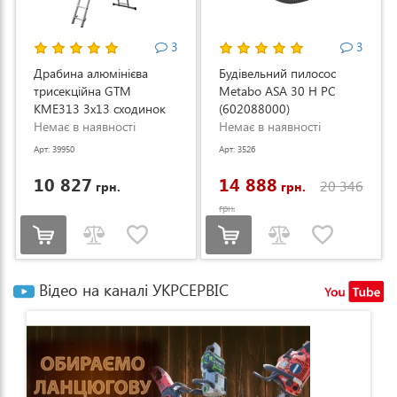
3
3
Драбина алюмінієва
Будівельний пилосос
трисекційна GTM
Metabo ASA 30 H PC
KME313 3x13 сходинок
(602088000)
3.53-8.93м (KME313)
Немає в наявності
Немає в наявності
Арт: 39950
Арт: 3526
10 827
14 888
20 346
грн.
грн.
грн.
Відео на каналі УКРСЕРВІС