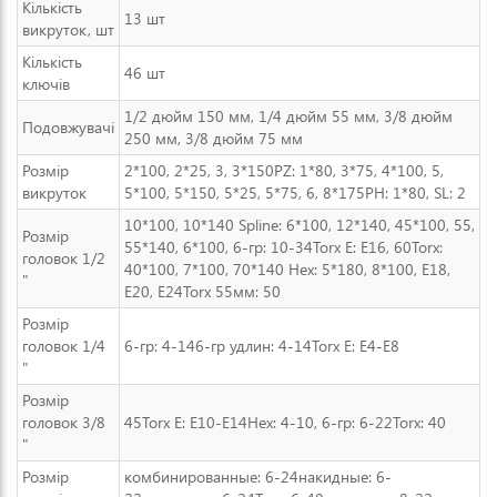
Кількість
13 шт
викруток, шт
Кількість
46 шт
ключів
1/2 дюйм 150 мм, 1/4 дюйм 55 мм, 3/8 дюйм
Подовжувачі
250 мм, 3/8 дюйм 75 мм
Розмір
2*100, 2*25, 3, 3*150PZ: 1*80, 3*75, 4*100, 5,
викруток
5*100, 5*150, 5*25, 5*75, 6, 8*175PH: 1*80, SL: 2
10*100, 10*140 Spline: 6*100, 12*140, 45*100, 55,
Розмір
55*140, 6*100, 6-гр: 10-34Torx E: E16, 60Torx:
головок 1/2
40*100, 7*100, 70*140 Hex: 5*180, 8*100, E18,
"
E20, E24Torx 55мм: 50
Розмір
головок 1/4
6-гр: 4-146-гр удлин: 4-14Torx E: E4-E8
"
Розмір
головок 3/8
45Torx E: E10-E14Hex: 4-10, 6-гр: 6-22Torx: 40
"
Розмір
комбинированные: 6-24накидные: 6-