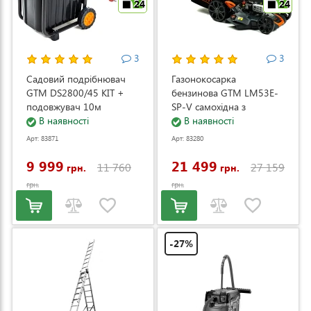
24
24
3
3
Садовий подрібнювач
Газонокосарка
GTM DS2800/45 KIT +
бензинова GTM LM53E-
подовжувач 10м
SP-V самохідна з
(DS2800/45_KIT+ext.cord)
В наявності
електростартером та
В наявності
регулюванням швидкості
Арт: 83871
Арт: 83280
(LM53E-SP-V)
9 999
21 499
11 760
27 159
грн.
грн.
грн.
грн.
-27%