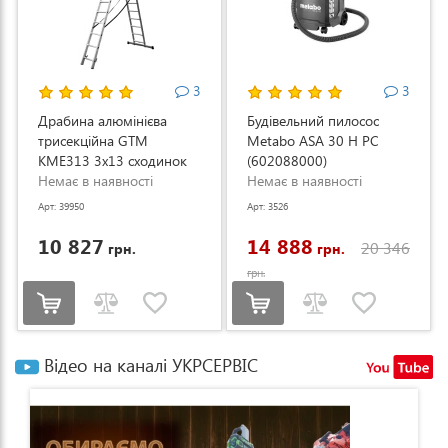
3
3
Драбина алюмінієва
Будівельний пилосос
трисекційна GTM
Metabo ASA 30 H PC
KME313 3x13 сходинок
(602088000)
3.53-8.93м (KME313)
Немає в наявності
Немає в наявності
Арт: 39950
Арт: 3526
10 827
14 888
20 346
грн.
грн.
грн.
Відео на каналі УКРСЕРВІС