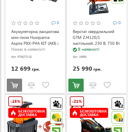
0
0
Акумуляторна ланцюгова
Верстат свердлильний
міні-пила Husqvarna
GTM ZJ4120/1
Aspire P8X-P4A KIT (АКБ і
настільний, 230 В, 750 Вт
ЗП) (9708275-02)
Немає в наявності
(ZJ4120/1)
В наявності
Арт: 9708275-02
Арт: 18686
12 699
25 990
грн.
грн.
-15%
-21%
12
12
БЕЗКОШТОВНА
БЕЗКОШТОВНА
ДОСТАВКА
ДОСТАВКА
12
12