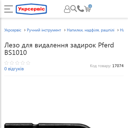
0
Укрсервіс
Ручний інструмент
Напилки, надфіля, рашпілі
Напи
Лезо для видалення задирок Pferd
BS1010
Код товару:
17074
0 відгуків