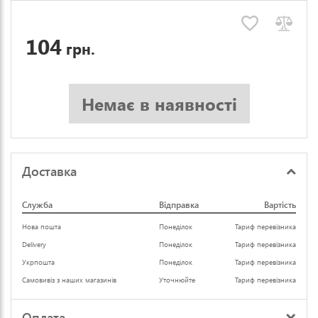
104
грн.
Немає в наявності
Доставка
Служба
Відправка
Вартість
Нова пошта
Понеділок
Тариф перевізника
Delivery
Понеділок
Тариф перевізника
Укрпошта
Понеділок
Тариф перевізника
Самовивіз з наших магазинів
Уточнюйте
Тариф перевізника
Оплата