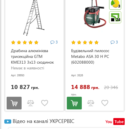
3
24
3
3
Драбина алюмінієва
Будівельний пилосос
трисекційна GTM
Metabo ASA 30 H PC
KME313 3x13 сходинок
(602088000)
3.53-8.93м (KME313)
Немає в наявності
Арт: 39950
Арт: 3526
10 827
14 888
20 346
грн.
грн.
грн.
Відео на каналі УКРСЕРВІС