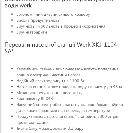
води werk
Ергономічний дизайн синього кольору
Висока продуктивність
Зручність і мобільність в процесі використання
Зручні габарити
Переваги насосної станції Werk XKJ-1104
SA5
Керамічний сальник виключає можливість попадання
води в електричні частини насоса
Надійний електродвигун на 1100 Вт
Насосна станція може подавати воду на висоту до 45 м
Механічне регулювання реле тиску
Клас захисту IP X4B
Чавунний корпус робить насосну станцію більш стійкою
до великих навантажень і перепадів температури
Продуктивність насосної станції становить 3300 літрів
протягом години
Тиск в баку може досягати 3,1 бару