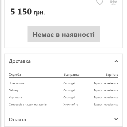
5 150
грн.
Немає в наявності
Доставка
Служба
Відправка
Вартість
Нова пошта
Сьогодні
Тариф перевізника
Delivery
Сьогодні
Тариф перевізника
Укрпошта
Сьогодні
Тариф перевізника
Самовивіз з наших магазинів
Уточнюйте
Тариф перевізника
Оплата