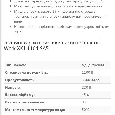
Дозволяє перекачувати рідину температурою до 50 °c
Манометр дозволяє відстежити тиск всередині насоса
Маса становить всього 19 кг, що значно спрощує
транспортування і установку апарату для перекачування
води
Насосна станція обладнана містким резервуаром об'ємом
24 л
Технічні характеристики насосної станції
Werk XKJ-1104 SA5
Тип насоса:
відцентровий
Споживана потужність:
1100 Вт
Продуктивність:
3300 л/год
Напруга:
220 В
Висота підйому:
45 м
Висота всмоктування:
9 м
Максимальна температура води:
50°C