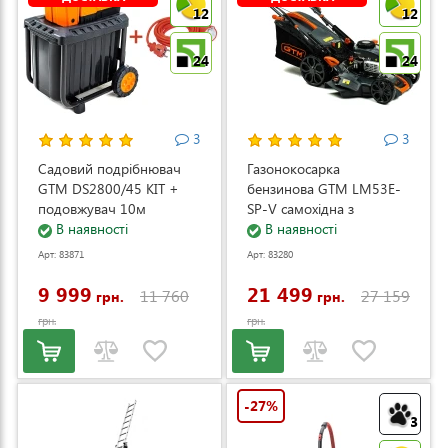
12
12
24
24
3
3
Садовий подрібнювач
Газонокосарка
GTM DS2800/45 KIT +
бензинова GTM LM53E-
подовжувач 10м
SP-V самохідна з
(DS2800/45_KIT+ext.cord)
В наявності
електростартером та
В наявності
регулюванням швидкості
Арт: 83871
Арт: 83280
(LM53E-SP-V)
9 999
21 499
11 760
27 159
грн.
грн.
грн.
грн.
-27%
3