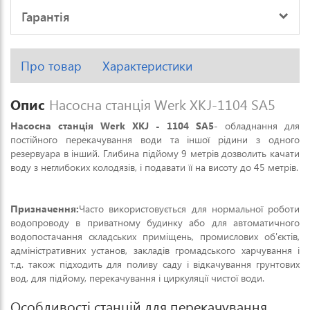
Гарантія
Про товар
Характеристики
Опис
Насосна станція Werk XKJ-1104 SA5
Насосна станція Werk XKJ - 1104 SA5
- обладнання для
постійного перекачування води та іншої рідини з одного
резервуара в інший. Глибина підйому 9 метрів дозволить качати
воду з неглибоких колодязів, і подавати її на висоту до 45 метрів.
Призначення:
Часто використовується для нормальної роботи
водопроводу в приватному будинку або для автоматичного
водопостачання складських приміщень, промислових об'єктів,
адміністративних установ, закладів громадського харчування і
т.д. також підходить для поливу саду і відкачування грунтових
вод, для підйому, перекачування і циркуляції чистої води.
Особливості станцій для перекачування