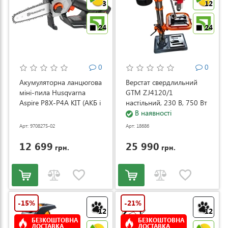
3
12
24
24
0
0
Акумуляторна ланцюгова
Верстат свердлильний
міні-пила Husqvarna
GTM ZJ4120/1
Aspire P8X-P4A KIT (АКБ і
настільний, 230 В, 750 Вт
ЗП) (9708275-02)
(ZJ4120/1)
В наявності
Арт: 9708275-02
Арт: 18686
12 699
25 990
грн.
грн.
-15%
-21%
12
12
БЕЗКОШТОВНА
БЕЗКОШТОВНА
ДОСТАВКА
ДОСТАВКА