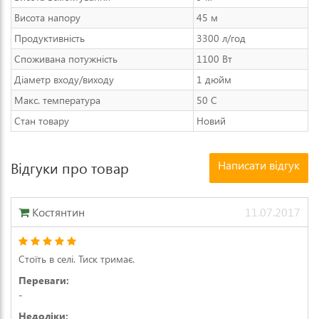
Висота напору
45 м
Продуктивність
3300 л/год
Споживана потужність
1100 Вт
Діаметр входу/виходу
1 дюйм
Макс. температура
50 C
Стан товару
Новий
Написати відгук
Відгуки про товар
Костянтин
11.07.2017
Стоїть в селі. Тиск тримає.
Переваги:
-
Недоліки: