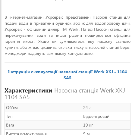
В інтернет-магазині Укрсервіс представлені Насосні станції для
подачі води в приватний будинок або ж для водопроводу дачі.
Укрсервіс - офіційний дилер ТМ Werk. На всі Насосні станції для
перекачування води та іншої рідини поширюється офіційна
гарантія якості. Якщо ви сумніваєтеся, яку насосну станцію
купити, або ж вас цікавить, скільки тиску в насосній станції Верк,
менеджери нададуть вам якісну консультацію.
Інструкція експлуатації насосної станції Werk XKJ - 1104
SA5
Характеристики
Насосна станція Werk XKJ-
1104 SA5
Об`єм
24 л
Тип
Відцентровий
Вага
19 кг
Висота всмоктування
9 м