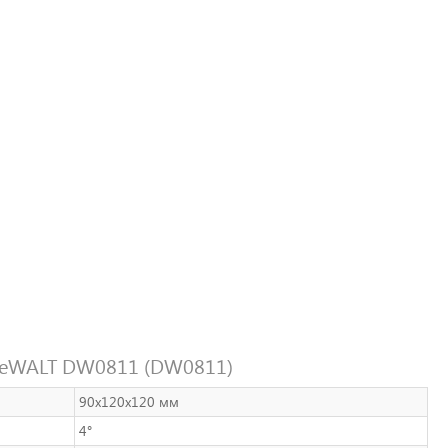
 DeWALT DW0811 (DW0811)
90х120х120 мм
4°