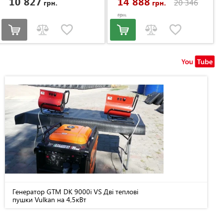
10 827
14 888
20 346
грн.
грн.
грн.
Генератор GTM DK 9000i VS Дві теплові
пушки Vulkan на 4,5кВт