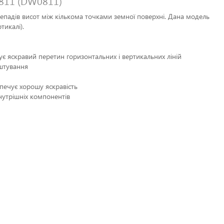
811 (DW0811)
епадів висот між кількома точками земної поверхні. Дана модель
тикалі).
 яскравий перетин горизонтальних і вертикальних ліній
аштування
печує хорошу яскравість
утрішніх компонентів