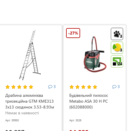
-27%
3
3
24
3
3
Драбина алюмінієва
Будівельний пилосос
трисекційна GTM KME313
Metabo ASA 30 H PC
3x13 сходинок 3.53-8.93м
(602088000)
(KME313)
Немає в наявності
Арт: 39950
Арт: 3526