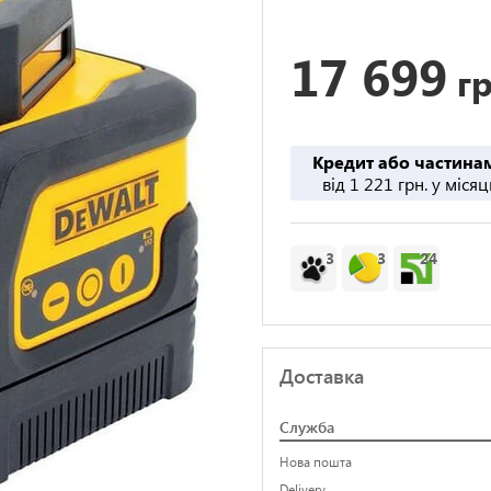
17 699
гр
Кредит або частина
від 1 221 грн. у місяц
3
3
24
Доставка
Служба
Нова пошта
Delivery