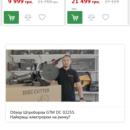
9 999
21 499
11 760
27 159
грн.
грн.
грн.
грн.
Обзор Штроборіза GTM DC 02255.
Найкращі електрорізи на ринку?