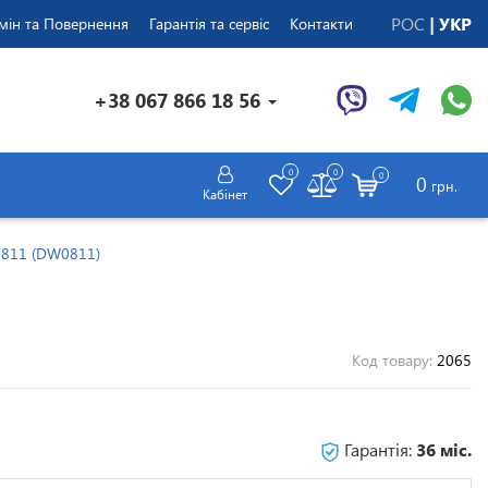
РОС
УКР
мін та Повернення
Гарантія та сервіс
Контакти
+38 067 866 18 56
0
0
0
0
грн.
Кабінет
0811 (DW0811)
Код товару:
2065
Гарантія:
36 міс.