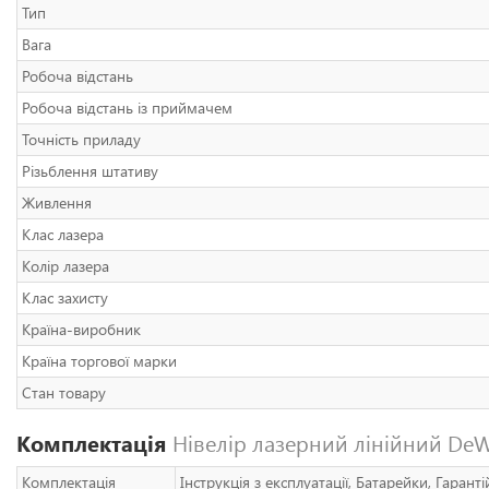
Тип
Вага
Робоча відстань
Робоча відстань із приймачем
Точність приладу
Різьблення штативу
Живлення
Клас лазера
Колір лазера
Клас захисту
Країна-виробник
Країна торгової марки
Стан товару
Комплектація
Нівелір лазерний лінійний D
Комплектація
Інструкція з експлуатації, Батарейки, Гарант