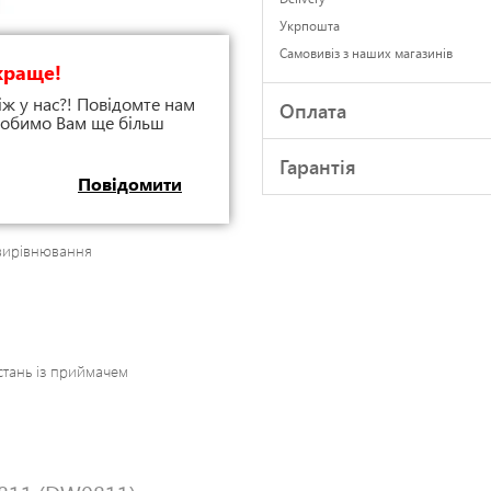
Укрпошта
Самовивіз з наших магазинів
краще!
іж у нас?! Повідомте нам
Оплата
 зробимо Вам ще більш
Гарантія
Повідомити
вирівнювання
стань із приймачем