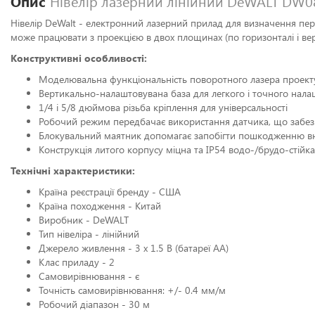
Опис
Нівелір лазерний лінійний DeWALT DW0
Нівелір DeWalt - електронний лазерний прилад для визначення пер
може працювати з проекцією в двох площинах (по горизонталі і вер
Конструктивні особливості:
Моделювальна функціональність поворотного лазера проектує
Вертикально-налаштовувана база для легкого і точного нал
1/4 і 5/8 дюймова різьба кріплення для універсальності
Робочий режим передбачає використання датчика, що забез
Блокувальний маятник допомагає запобігти пошкодженню вн
Конструкція литого корпусу міцна та IP54 водо-/брудо-стійка
Технічні характеристики:
Країна реєстрації бренду - США
Країна походження - Китай
Виробник - DeWALT
Тип нівеліра - лінійний
Джерело живлення - 3 х 1.5 В (батареї АА)
Клас приладу - 2
Самовирівнювання - є
Точність самовирівнювання: +/- 0.4 мм/м
Робочий діапазон - 30 м