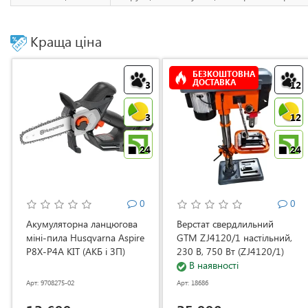
Краща ціна
БЕЗКОШТОВНА
ДОСТАВКА
3
12
3
12
24
24
0
0
Акумуляторна ланцюгова
Верстат свердлильний
міні-пила Husqvarna Aspire
GTM ZJ4120/1 настільний,
P8X-P4A KIT (АКБ і ЗП)
230 В, 750 Вт (ZJ4120/1)
(9708275-02)
В наявності
Арт: 9708275-02
Арт: 18686