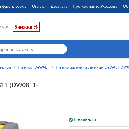
 файлів cookie
Оплата
Доставка
Про компанію Укрсервіс
Об
%
енди
Знижка
веліри
Нівеліри DeWALT
Нівелір лазерний лінійний DeWALT DW
811 (DW0811)
В наявності