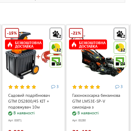
-15%
-21%
12
12
БЕЗКОШТОВНА
БЕЗКОШТОВНА
ДОСТАВКА
ДОСТАВКА
12
12
24
24
3
3
Садовий подрібнювач
Газонокосарка бензинова
GTM DS2800/45 KIT +
GTM LM53E-SP-V
подовжувач 10м
самохідна з
(DS2800/45_KIT+ext.cord)
В наявності
електростартером та
В наявності
регулюванням швидкості
Арт: 83871
Арт: 83280
(LM53E-SP-V)