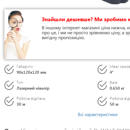
Знайшли дешевше? Ми зробимо 
В іншому інтернет-магазині ціна нижча, н
про це, і ми не просто зрівняємо ціну, а
вигідну пропозицію.
Габарити
Межі само
90х120х120 мм
4°
Тип
Вага
Лазерний нівелір
0.650 кг
Робоча відстань
Робоча від
30 м
50 м
Всі характеристики