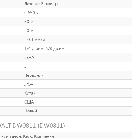
Лазерний нівелір
0.650 кг
30 м
50 м
±0.4 мм/м
1/4 дюйм, 5/8 дюйм
3xAA
2
Червоний
IP54
Китай
США
Новий
eWALT DW0811 (DW0811)
ійний талон, Кейс, Кріплення